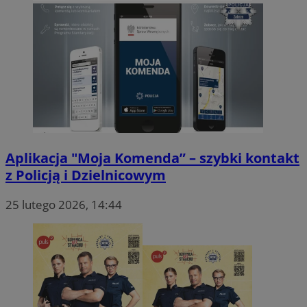
Aplikacja "Moja Komenda” – szybki kontakt
z Policją i Dzielnicowym
25 lutego 2026, 14:44
FCCDCF
.mojmikolow.pl
ustat_6ckas0d372fmdvcnczi52y0yd5jx9c
.ustat.info