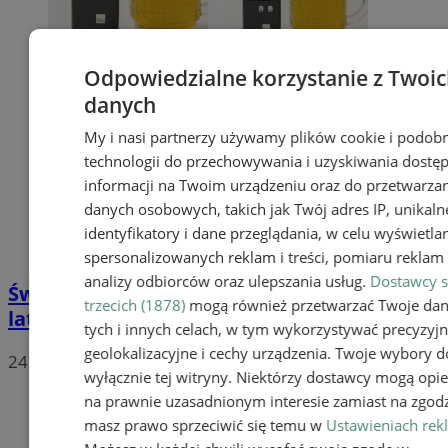
Odpowiedzialne korzystanie z Twoi
danych
My i nasi partnerzy używamy plików cookie i podob
technologii do przechowywania i uzyskiwania dostę
informacji na Twoim urządzeniu oraz do przetwarza
danych osobowych, takich jak Twój adres IP, unikaln
identyfikatory i dane przeglądania, w celu wyświetla
spersonalizowanych reklam i treści, pomiaru reklam i
analizy odbiorców oraz ulepszania usług.
Dostawcy s
Świadek zauważył niebezpieczną jazdę. 21-
trzecich (1878)
mogą również przetwarzać Twoje da
latek za kierownicą BMW był pijany
tych i innych celach, w tym wykorzystywać precyzyj
geolokalizacyjne i cechy urządzenia. Twoje wybory d
24 marca 2026, 12:21
wyłącznie tej witryny. Niektórzy dostawcy mogą opie
na prawnie uzasadnionym interesie zamiast na zgodz
masz prawo sprzeciwić się temu w
Ustawieniach rek