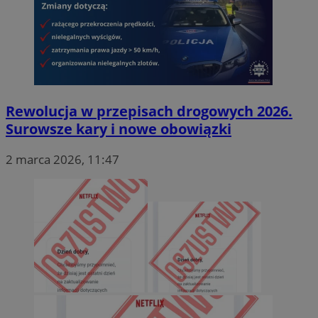
Rewolucja w przepisach drogowych 2026.
Surowsze kary i nowe obowiązki
__eoi
.mojmikolow.pl
2 marca 2026, 11:47
ustat_qme4iemc6n6fmmbhrhkee29fpgsgyz
.ustat.info