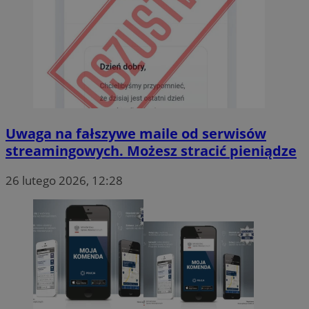
ustat_8nttwqrs1u9iknp896bphmbp9jw1d9
.ustat.info
Uwaga na fałszywe maile od serwisów
streamingowych. Możesz stracić pieniądze
26 lutego 2026, 12:28
_ga
Google LLC
.mojmikolow.pl