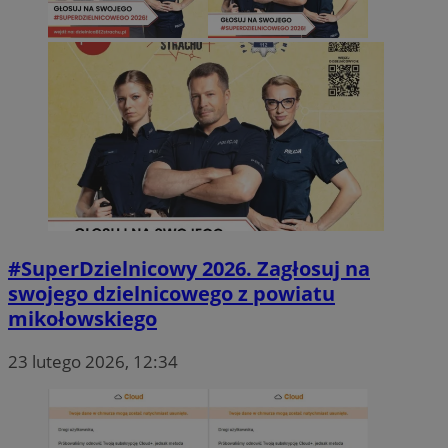
_clck
.mojmikolow.pl
#SuperDzielnicowy 2026. Zagłosuj na
swojego dzielnicowego z powiatu
mikołowskiego
23 lutego 2026, 12:34
ustat_gid
.ustat.info