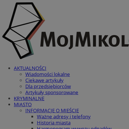
AKTUALNOŚCI
Wiadomości lokalne
Ciekawe artykuły
Dla przedsiębiorców
Artykuły sponsorowane
KRYMINALNE
MIASTO
INFORMACJE O MIEŚCIE
Ważne adresy i telefony
Historia miasta
Harmonogram wywozu odpadów