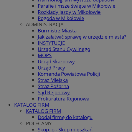
Parafie i msze święte w Mikołowie
Rozkłady jazdy w Mikołowie
Pogoda w Mikołowie
ADMINISTRACJA
Burmistrz Miasta
Jak załatwić sprawę w urzędzie miasta?
INSTYTUCJE
Urząd Stanu Cywilnego
MOPS
Urząd Skarbowy
Urząd Pracy
Komenda Powiatowa Policji
Straż Miejska
Straż Pożarna
Sąd Rejonowy
Prokuratura Rejonowa
KATALOG FIRM
KATALOG FIRM
Dodaj firmę do katalogu
POLECAMY
Skup.io - Skup mieszkań