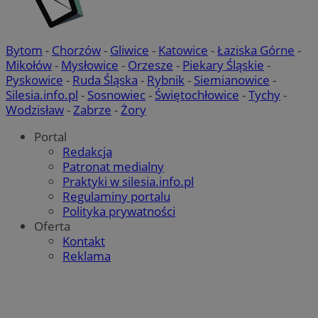
Bytom
-
Chorzów
-
Gliwice
-
Katowice
-
Łaziska Górne
-
Mikołów
-
Mysłowice
-
Orzesze
-
Piekary Śląskie
-
Pyskowice
-
Ruda Śląska
-
Rybnik
-
Siemianowice
-
Silesia.info.pl
-
Sosnowiec
-
Świętochłowice
-
Tychy
-
Wodzisław
-
Zabrze
-
Żory
Portal
Redakcja
Patronat medialny
Praktyki w silesia.info.pl
Regulaminy portalu
Polityka prywatności
Oferta
Kontakt
Reklama