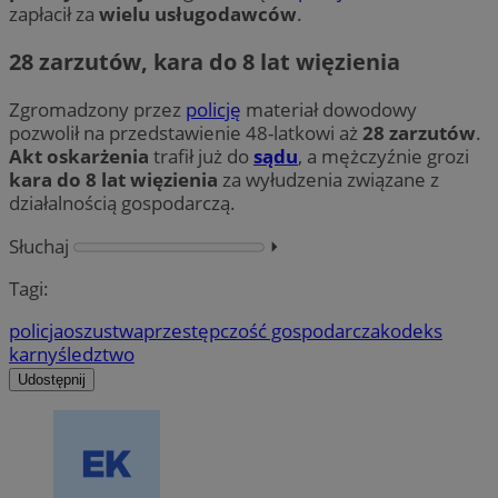
zapłacił za
wielu usługodawców
.
28 zarzutów, kara do 8 lat więzienia
Zgromadzony przez
policję
materiał dowodowy
pozwolił na przedstawienie 48-latkowi aż
28 zarzutów
.
Akt oskarżenia
trafił już do
sądu
, a mężczyźnie grozi
kara do 8 lat więzienia
za wyłudzenia związane z
działalnością gospodarczą.
Słuchaj
⏵︎
Tagi:
policja
oszustwa
przestępczość gospodarcza
kodeks
karny
śledztwo
Udostępnij