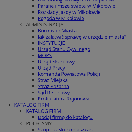
Parafie i msze święte w Mikołowie
Rozkłady jazdy w Mikołowie
Pogoda w Mikołowie
ADMINISTRACJA
Burmistrz Miasta
Jak załatwić sprawę w urzędzie miasta?
INSTYTUCJE
Urząd Stanu Cywilnego
MOPS
Urząd Skarbowy
Urząd Pracy
Komenda Powiatowa Policji
Straż Miejska
Straż Pożarna
Sąd Rejonowy
Prokuratura Rejonowa
KATALOG FIRM
KATALOG FIRM
Dodaj firmę do katalogu
POLECAMY
Skup.io - Skup mieszkań