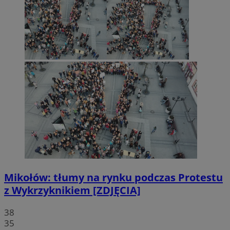
Mikołów: tłumy na rynku podczas Protestu
z Wykrzyknikiem [ZDJĘCIA]
38
35