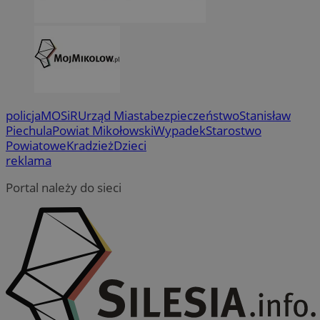
policja
MOSiR
Urząd Miasta
bezpieczeństwo
Stanisław
Piechula
Powiat Mikołowski
Wypadek
Starostwo
Powiatowe
Kradzież
Dzieci
reklama
Portal należy do sieci