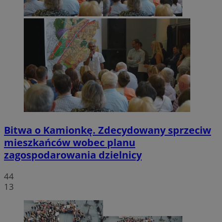
Bitwa o Kamionkę. Zdecydowany sprzeciw
mieszkańców wobec planu
zagospodarowania dzielnicy
44
13