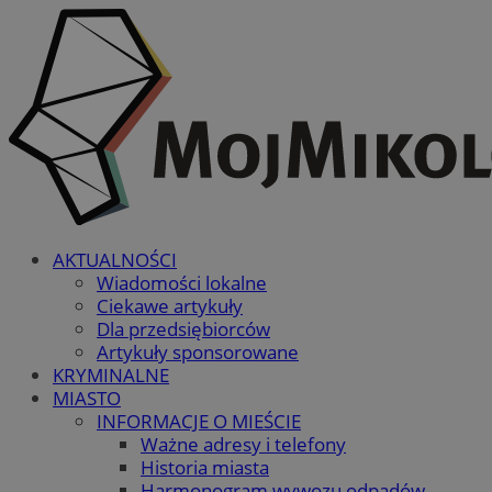
AKTUALNOŚCI
Wiadomości lokalne
Ciekawe artykuły
Dla przedsiębiorców
Artykuły sponsorowane
KRYMINALNE
MIASTO
INFORMACJE O MIEŚCIE
Ważne adresy i telefony
Historia miasta
Harmonogram wywozu odpadów