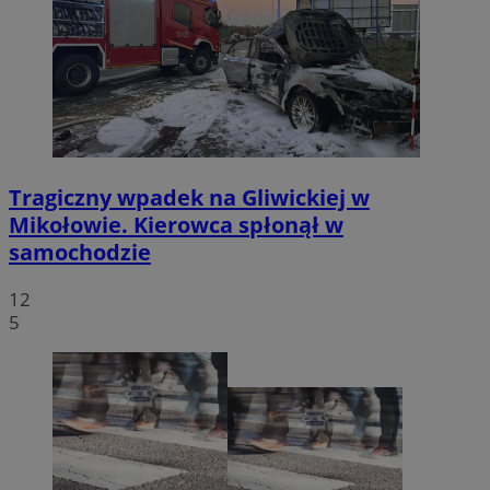
Tragiczny wpadek na Gliwickiej w
Mikołowie. Kierowca spłonął w
samochodzie
12
5