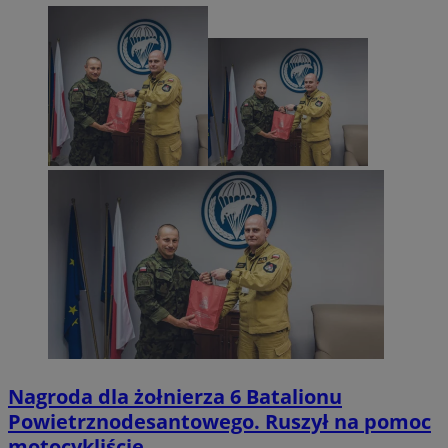
FCCDCF
.mojmikolow.pl
Nagroda dla żołnierza 6 Batalionu
Powietrznodesantowego. Ruszył na pomoc
ustat_6ckas0d372fmdvcnczi52y0yd5jx9c
.ustat.info
motocykliście