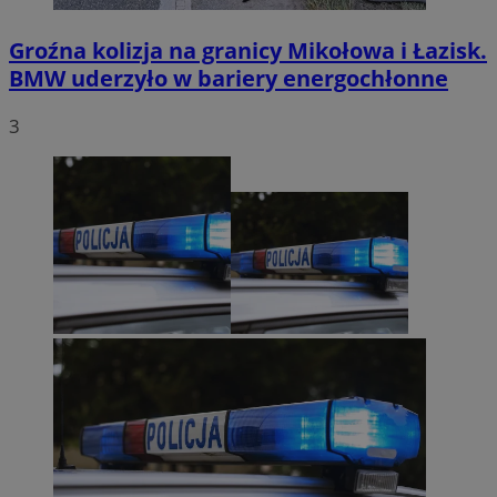
Groźna kolizja na granicy Mikołowa i Łazisk.
BMW uderzyło w bariery energochłonne
3