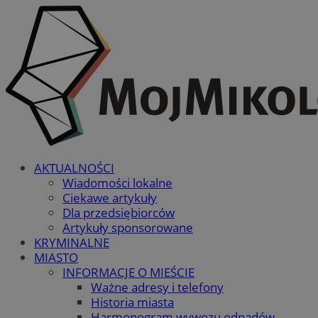
AKTUALNOŚCI
Wiadomości lokalne
Ciekawe artykuły
Dla przedsiębiorców
Artykuły sponsorowane
KRYMINALNE
MIASTO
INFORMACJE O MIEŚCIE
Ważne adresy i telefony
Historia miasta
Harmonogram wywozu odpadów