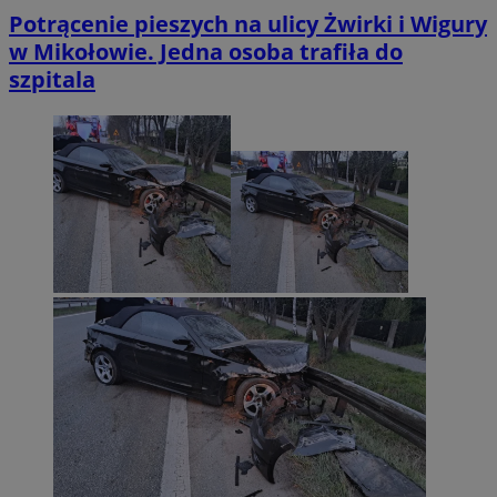
Potrącenie pieszych na ulicy Żwirki i Wigury
w Mikołowie. Jedna osoba trafiła do
szpitala