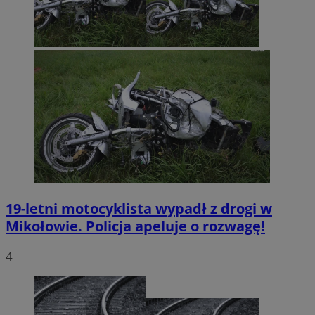
__eoi
.mojmikolow.pl
19-letni motocyklista wypadł z drogi w
Mikołowie. Policja apeluje o rozwagę!
4
ustat_qme4iemc6n6fmmbhrhkee29fpgsgyz
.ustat.info