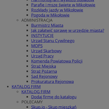
Parafie i msze święte w Mikołowie
Rozkłady jazdy w Mikołowie
Pogoda w Mikołowie
ADMINISTRACJA
Burmistrz Miasta
Jak załatwić sprawę w urzędzie miasta?
INSTYTUCJE
Urząd Stanu Cywilnego
MOPS
Urząd Skarbowy
Urząd Pracy
Komenda Powiatowa Policji
Straż Miejska
Straż Pożarna
Sąd Rejonowy
Prokuratura Rejonowa
KATALOG FIRM
KATALOG FIRM
Dodaj firmę do katalogu
POLECAMY
Skup.io - Skup mieszkań