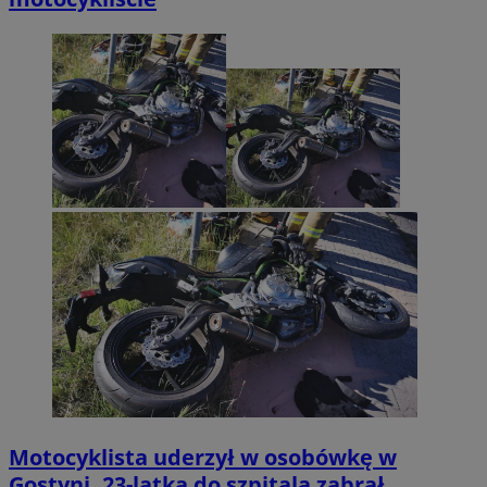
_clck
.mojmikolow.pl
ustat_gid
.ustat.info
Motocyklista uderzył w osobówkę w
Gostyni. 23-latka do szpitala zabrał