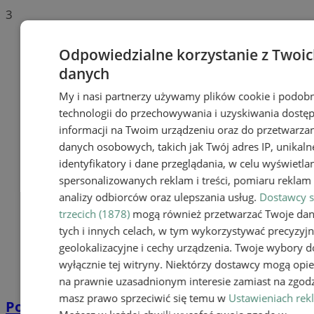
3
Odpowiedzialne korzystanie z Twoi
danych
My i nasi partnerzy używamy plików cookie i podob
technologii do przechowywania i uzyskiwania dostę
informacji na Twoim urządzeniu oraz do przetwarza
danych osobowych, takich jak Twój adres IP, unikaln
identyfikatory i dane przeglądania, w celu wyświetla
spersonalizowanych reklam i treści, pomiaru reklam i
analizy odbiorców oraz ulepszania usług.
Dostawcy s
trzecich (1878)
mogą również przetwarzać Twoje da
tych i innych celach, w tym wykorzystywać precyzyj
geolokalizacyjne i cechy urządzenia. Twoje wybory d
wyłącznie tej witryny. Niektórzy dostawcy mogą opie
na prawnie uzasadnionym interesie zamiast na zgodz
masz prawo sprzeciwić się temu w
Ustawieniach rek
Poważny wypadek w Mikołowie!