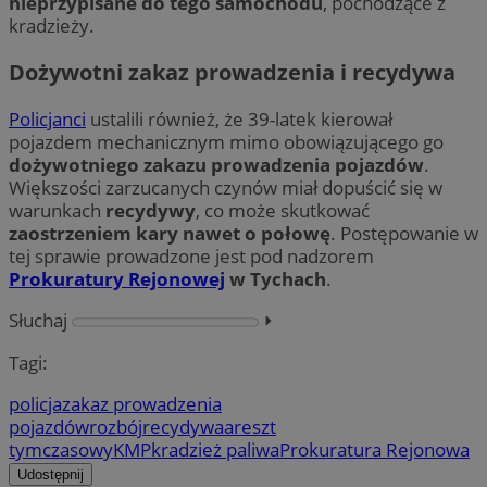
nieprzypisane do tego samochodu
, pochodzące z
kradzieży.
Dożywotni zakaz prowadzenia i recydywa
Policjanci
ustalili również, że 39-latek kierował
pojazdem mechanicznym mimo obowiązującego go
dożywotniego zakazu prowadzenia pojazdów
.
Większości zarzucanych czynów miał dopuścić się w
warunkach
recydywy
, co może skutkować
zaostrzeniem kary nawet o połowę
. Postępowanie w
tej sprawie prowadzone jest pod nadzorem
Prokuratury Rejonowej
w Tychach
.
Słuchaj
⏵︎
Tagi:
policja
zakaz prowadzenia
pojazdów
rozbój
recydywa
areszt
tymczasowy
KMP
kradzież paliwa
Prokuratura Rejonowa
Udostępnij