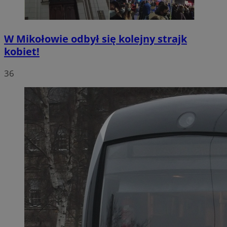
W Mikołowie odbył się kolejny strajk
kobiet!
36