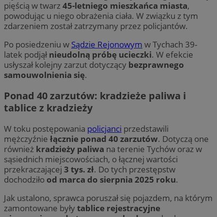
pięścią w twarz
45-letniego mieszkańca miasta
,
powodując u niego obrażenia ciała. W związku z tym
zdarzeniem został zatrzymany przez policjantów.
Po posiedzeniu w
Sądzie Rejonowym
w Tychach 39-
latek podjął
nieudolną próbę ucieczki
. W efekcie
usłyszał kolejny zarzut dotyczący
bezprawnego
samouwolnienia się
.
Ponad 40 zarzutów: kradzieże paliwa i
tablice z kradzieży
W toku postępowania
policjanci
przedstawili
mężczyźnie
łącznie ponad 40 zarzutów
. Dotyczą one
również
kradzieży paliwa
na terenie Tychów oraz w
sąsiednich miejscowościach, o łącznej wartości
przekraczającej
3 tys. zł
. Do tych przestępstw
dochodziło
od marca do sierpnia 2025 roku
.
Jak ustalono, sprawca poruszał się pojazdem, na którym
zamontowane były
tablice rejestracyjne