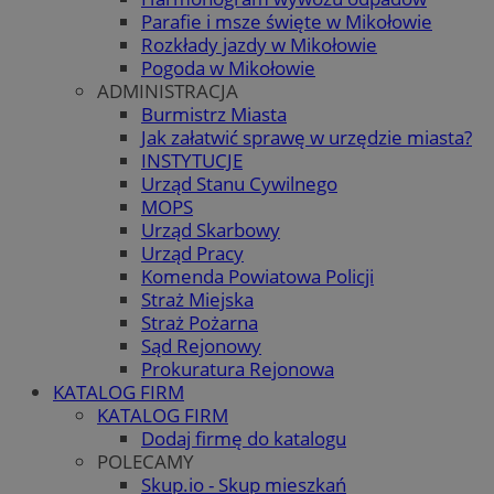
Parafie i msze święte w Mikołowie
Rozkłady jazdy w Mikołowie
Pogoda w Mikołowie
ADMINISTRACJA
Burmistrz Miasta
Jak załatwić sprawę w urzędzie miasta?
INSTYTUCJE
Urząd Stanu Cywilnego
MOPS
Urząd Skarbowy
Urząd Pracy
Komenda Powiatowa Policji
Straż Miejska
Straż Pożarna
Sąd Rejonowy
Prokuratura Rejonowa
KATALOG FIRM
KATALOG FIRM
Dodaj firmę do katalogu
POLECAMY
Skup.io - Skup mieszkań