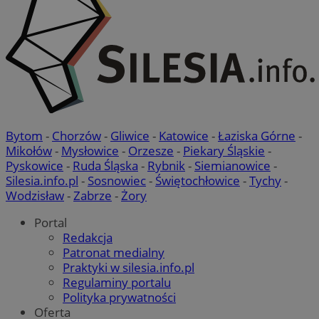
Bytom
-
Chorzów
-
Gliwice
-
Katowice
-
Łaziska Górne
-
Mikołów
-
Mysłowice
-
Orzesze
-
Piekary Śląskie
-
Pyskowice
-
Ruda Śląska
-
Rybnik
-
Siemianowice
-
Silesia.info.pl
-
Sosnowiec
-
Świętochłowice
-
Tychy
-
Wodzisław
-
Zabrze
-
Żory
Portal
Redakcja
Patronat medialny
Praktyki w silesia.info.pl
Regulaminy portalu
Polityka prywatności
Oferta