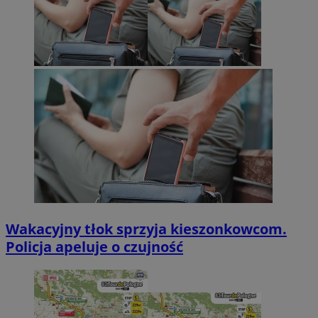
Wakacyjny tłok sprzyja kieszonkowcom.
Policja apeluje o czujność