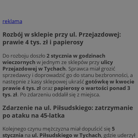
reklama
Rozbój w sklepie przy ul. Przejazdowej:
prawie 4 tys. zł i papierosy
Do rozboju doszło
2 stycznia w godzinach
wieczornych
w jednym ze sklepów przy
ulicy
Przejazdowej w Tychach
. Sprawca miał grozić
sprzedawcy i doprowadzić go do stanu bezbronności, a
następnie z kasy sklepowej ukraść
gotówkę w kwocie
prawie 4 tys. zł
oraz
papierosy o wartości ponad 3
tys. zł
. Po zdarzeniu oddalił się z miejsca.
Zdarzenie na ul. Piłsudskiego: zatrzymanie
po ataku na 45-latka
Kolejnego czynu mężczyzna miał dopuścić się
5
stycznia
na
ul. Piłsudskiego w Tychach
, gdzie uderzył