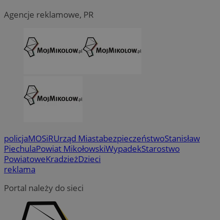
Agencje reklamowe, PR
policja
MOSiR
Urząd Miasta
bezpieczeństwo
Stanisław
Piechula
Powiat Mikołowski
Wypadek
Starostwo
Powiatowe
Kradzież
Dzieci
reklama
Portal należy do sieci