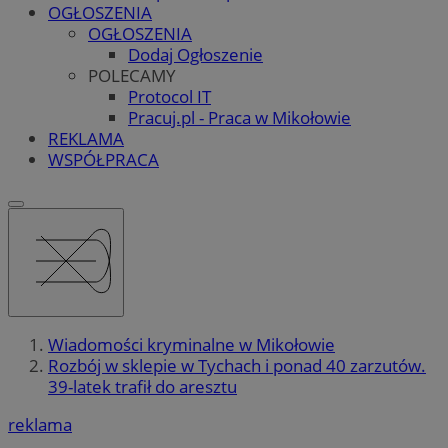
OGŁOSZENIA
OGŁOSZENIA
Dodaj Ogłoszenie
POLECAMY
Protocol IT
Pracuj.pl - Praca w Mikołowie
REKLAMA
WSPÓŁPRACA
Wiadomości kryminalne w Mikołowie
Rozbój w sklepie w Tychach i ponad 40 zarzutów.
39-latek trafił do aresztu
reklama