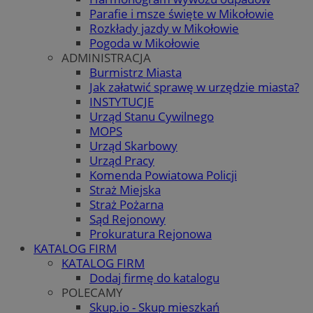
Parafie i msze święte w Mikołowie
Rozkłady jazdy w Mikołowie
Pogoda w Mikołowie
ADMINISTRACJA
Burmistrz Miasta
Jak załatwić sprawę w urzędzie miasta?
INSTYTUCJE
Urząd Stanu Cywilnego
MOPS
Urząd Skarbowy
Urząd Pracy
Komenda Powiatowa Policji
Straż Miejska
Straż Pożarna
Sąd Rejonowy
Prokuratura Rejonowa
KATALOG FIRM
KATALOG FIRM
Dodaj firmę do katalogu
POLECAMY
Skup.io - Skup mieszkań