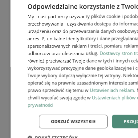
Odpowiedzialne korzystanie z Twoi
My i nasi partnerzy używamy plików cookie i podob
przechowywania i uzyskiwania dostępu do informac
urządzeniu oraz do przetwarzania danych osobowych
adres IP, unikalne identyfikatory i dane przeglądani
spersonalizowanych reklam i treści, pomiaru reklam i
Pościel bawełniana – komfort, na
odbiorców oraz ulepszania usług.
Dostawcy stron tr
którym się wyśpisz!
również przetwarzać Twoje dane w tych i innych cel
wykorzystywać precyzyjne dane geolokalizacyjne i c
Twoje wybory dotyczą wyłącznie tej witryny. Niekt
opierać się na prawnie uzasadnionym interesie zami
prawo sprzeciwić się temu w
Ustawieniach reklam
.
chwili wycofać swoją zgodę w
Ustawieniach plików 
prywatności
ODRZUĆ WSZYSTKIE
PRZEJ
POKAŻ SZCZEGÓŁY