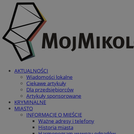
AKTUALNOŚCI
Wiadomości lokalne
Ciekawe artykuły
Dla przedsiębiorców
Artykuły sponsorowane
KRYMINALNE
MIASTO
INFORMACJE O MIEŚCIE
Ważne adresy i telefony
Historia miasta
Harmonogram wywozu odpadów