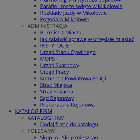
Parafie i msze święte w Mikołowie
Rozkłady jazdy w Mikołowie
Pogoda w Mikołowie
ADMINISTRACJA
Burmistrz Miasta
Jak załatwić sprawę w urzędzie miasta?
INSTYTUCJE
Urząd Stanu Cywilnego
MOPS
Urząd Skarbowy
Urząd Pracy
Komenda Powiatowa Policji
Straż Miejska
Straż Pożarna
Sąd Rejonowy
Prokuratura Rejonowa
KATALOG FIRM
KATALOG FIRM
Dodaj firmę do katalogu
POLECAMY
Skup.io - Skup mieszkań