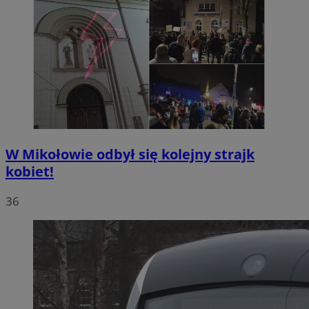
W Mikołowie odbył się kolejny strajk
kobiet!
36