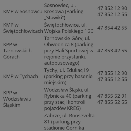
Sosnowiec, ul.
47 852 12 90
KMP w Sosnowcu
Kresowa (Parking
47 852 12 55
„Stawiki”)
KMP w
Świętochłowice, ul.
47 854 42 55
Świętochłowicach
Wojska Polskiego 16C
Tarnowskie Góry, ul.
KPP w
Obwodnica 8 (parking
Tarnowskich
przy Hali Sportowej w
47 853 42 55
Górach
rejonie przystanku
autobusowego)
Tychy, ul. Edukacji 9
47 855 12 90
KMP w Tychach
(parking przy basenie
47 855 12 55
miejskim)
Wodzisław Śląski, ul.
KPP w
Rybnicka 40 (parking
47 855 52 91
Wodzisławiu
przy stacji kontroli
47 855 52 55
Śląskim
pojazdów KREG)
Zabrze, ul. Roosevelta
81 (parking przy
stadionie Górnika