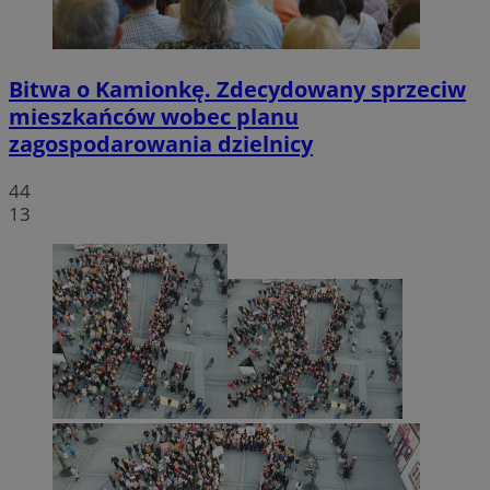
Bitwa o Kamionkę. Zdecydowany sprzeciw
mieszkańców wobec planu
zagospodarowania dzielnicy
44
13