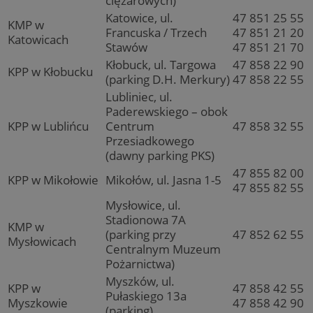
ciężarowych)
Katowice, ul.
47 851 25 55
KMP w
Francuska / Trzech
47 851 21 20
Katowicach
Stawów
47 851 21 70
Kłobuck, ul. Targowa
47 858 22 90
KPP w Kłobucku
(parking D.H. Merkury)
47 858 22 55
Lubliniec, ul.
Paderewskiego – obok
KPP w Lublińcu
Centrum
47 858 32 55
Przesiadkowego
(dawny parking PKS)
47 855 82 00
KPP w Mikołowie
Mikołów, ul. Jasna 1-5
47 855 82 55
Mysłowice, ul.
Stadionowa 7A
KMP w
(parking przy
47 852 62 55
Mysłowicach
Centralnym Muzeum
Pożarnictwa)
Myszków, ul.
KPP w
47 858 42 55
Pułaskiego 13a
Myszkowie
47 858 42 90
(parking)