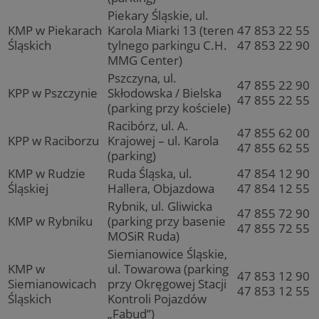
Piekary Śląskie, ul.
KMP w Piekarach
Karola Miarki 13 (teren
47 853 22 55
Śląskich
tylnego parkingu C.H.
47 853 22 90
MMG Center)
Pszczyna, ul.
47 855 22 90
KPP w Pszczynie
Skłodowska / Bielska
47 855 22 55
(parking przy kościele)
Racibórz, ul. A.
47 855 62 00
KPP w Raciborzu
Krajowej – ul. Karola
47 855 62 55
(parking)
KMP w Rudzie
Ruda Śląska, ul.
47 854 12 90
Śląskiej
Hallera, Objazdowa
47 854 12 55
Rybnik, ul. Gliwicka
47 855 72 90
KMP w Rybniku
(parking przy basenie
47 855 72 55
MOSiR Ruda)
Siemianowice Śląskie,
KMP w
ul. Towarowa (parking
47 853 12 90
Siemianowicach
przy Okręgowej Stacji
47 853 12 55
Śląskich
Kontroli Pojazdów
„Fabud”)