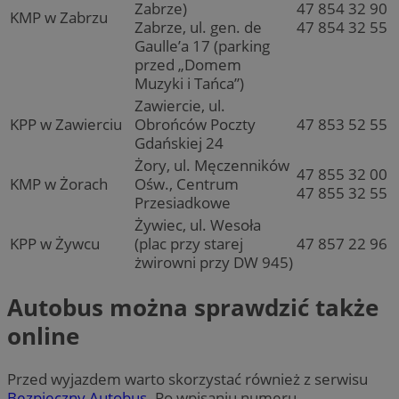
Zabrze)
47 854 32 90
KMP w Zabrzu
Zabrze, ul. gen. de
47 854 32 55
Gaulle’a 17 (parking
przed „Domem
Muzyki i Tańca”)
Zawiercie, ul.
KPP w Zawierciu
Obrońców Poczty
47 853 52 55
Gdańskiej 24
Żory, ul. Męczenników
47 855 32 00
KMP w Żorach
Ośw., Centrum
47 855 32 55
Przesiadkowe
Żywiec, ul. Wesoła
KPP w Żywcu
(plac przy starej
47 857 22 96
żwirowni przy DW 945)
Autobus można sprawdzić także
online
Przed wyjazdem warto skorzystać również z serwisu
Bezpieczny Autobus
. Po wpisaniu numeru