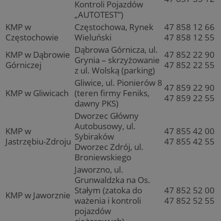
Kontroli Pojazdów
„AUTOTEST”)
KMP w
Częstochowa, Rynek
47 858 12 66
Częstochowie
Wieluński
47 858 12 55
Dąbrowa Górnicza, ul.
KMP w Dąbrowie
47 852 22 90
Grynia – skrzyżowanie
Górniczej
47 852 22 55
z ul. Wolską (parking)
Gliwice, ul. Pionierów 8
47 859 22 90
KMP w Gliwicach
(teren firmy Feniks,
47 859 22 55
dawny PKS)
Dworzec Główny
Autobusowy, ul.
KMP w
47 855 42 00
Sybiraków
Jastrzębiu-Zdroju
47 855 42 55
Dworzec Zdrój, ul.
Broniewskiego
Jaworzno, ul.
Grunwaldzka na Os.
Stałym (zatoka do
47 852 52 00
KMP w Jaworznie
ważenia i kontroli
47 852 52 55
pojazdów