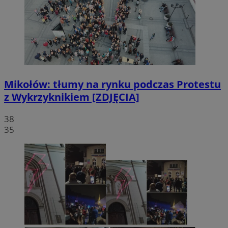
Mikołów: tłumy na rynku podczas Protestu
z Wykrzyknikiem [ZDJĘCIA]
38
35