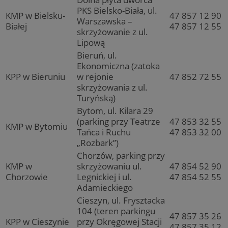
PKS Bielsko-Biała, ul.
KMP w Bielsku-
47 857 12 90
Warszawska –
Białej
47 857 12 55
skrzyżowanie z ul.
Lipową
Bieruń, ul.
Ekonomiczna (zatoka
KPP w Bieruniu
w rejonie
47 852 72 55
skrzyżowania z ul.
Turyńską)
Bytom, ul. Kilara 29
(parking przy Teatrze
47 853 32 55
KMP w Bytomiu
Tańca i Ruchu
47 853 32 00
„Rozbark”)
Chorzów, parking przy
KMP w
skrzyżowaniu ul.
47 854 52 90
Chorzowie
Legnickiej i ul.
47 854 52 55
Adamieckiego
Cieszyn, ul. Frysztacka
104 (teren parkingu
47 857 35 26
KPP w Cieszynie
przy Okręgowej Stacji
47 857 35 12