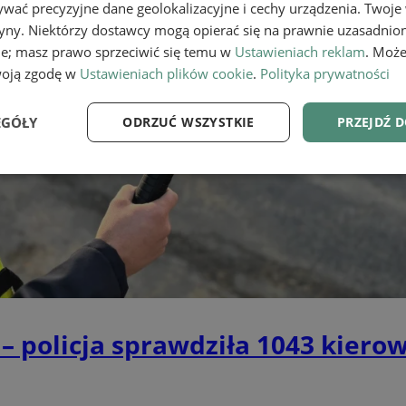
wać precyzyjne dane geolokalizacyjne i cechy urządzenia. Twoje
tryny. Niektórzy dostawcy mogą opierać się na prawnie uzasadnio
ie; masz prawo sprzeciwić się temu w
Ustawieniach reklam
. Może
woją zgodę w
Ustawieniach plików cookie
.
Polityka prywatności
EGÓŁY
ODRZUĆ WSZYSTKIE
PRZEJDŹ 
e
Wydajność
Targetowanie
Fu
Niezbędne
Wydajność
Targetowanie
Funkcjonalność
– policja sprawdziła 1043 kiero
ie umożliwiają korzystanie z podstawowych funkcji strony internetowej, takich jak log
Bez niezbędnych plików cookie nie można prawidłowo korzystać ze strony internetowe
Provider
/
Okres
Opis
Domena
przechowywania