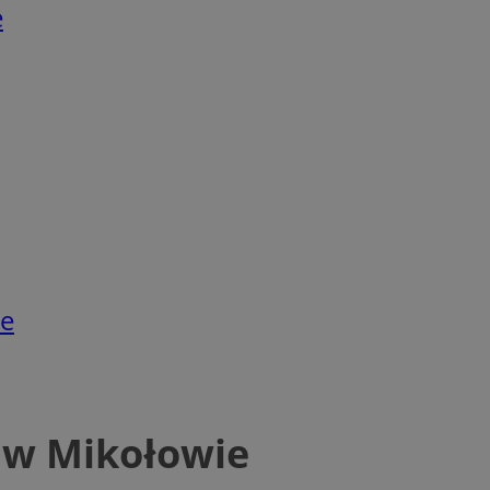
e
ie
 w Mikołowie