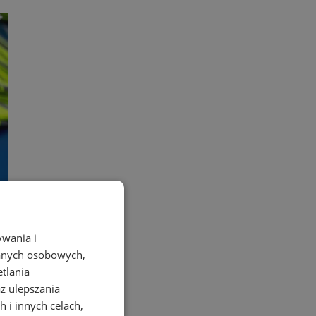
ywania i
danych osobowych,
e
etlania
az ulepszania
 i innych celach,