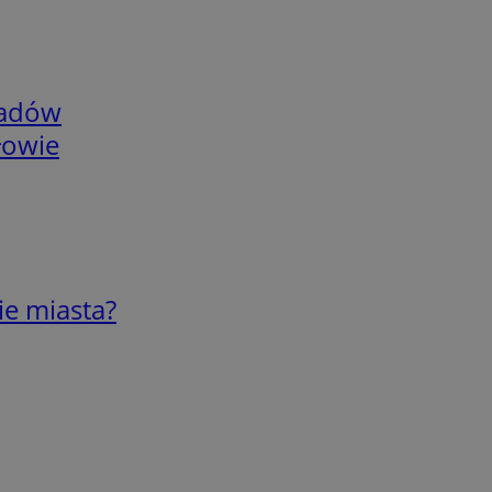
adów
łowie
ie miasta?