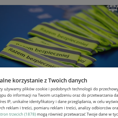
lne korzystanie z Twoich danych
rzy używamy plików cookie i podobnych technologii do przechow
ępu do informacji na Twoim urządzeniu oraz do przetwarzania 
zpieczeństwo pieszych na drodz
dres IP, unikalne identyfikatory i dane przeglądania, w celu wyświ
h reklam i treści, pomiaru reklam i treści, analizy odbiorców or
tron trzecich (1878)
mogą również przetwarzać Twoje dane w tych