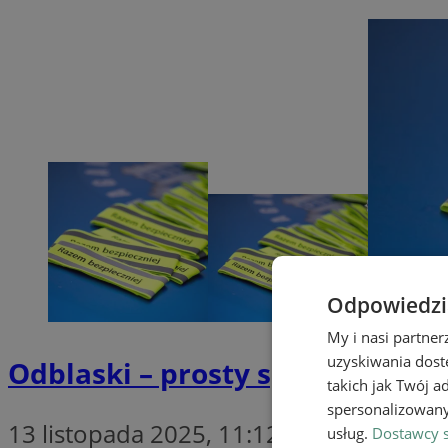
Odpowiedzia
My i nasi partne
uzyskiwania dost
Odblaski – prosty sposób na be
takich jak Twój a
spersonalizowanyc
13 listopada 2025, 11:12
usług.
Dostawcy s