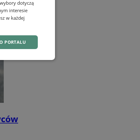
 wybory dotyczą
nym interesie
sz w każdej
DO PORTALU
nkcjonalność
wców
owanie użytkownika i
j.