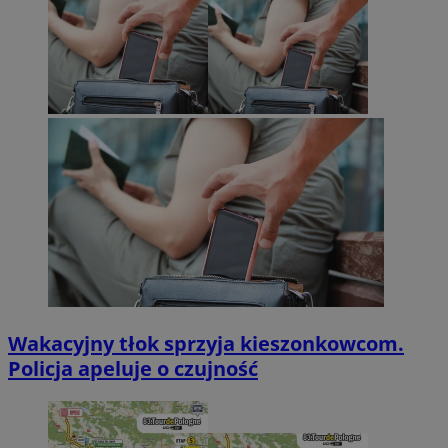
Wakacyjny tłok sprzyja kieszonkowcom.
Policja apeluje o czujność