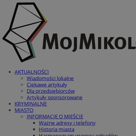
AKTUALNOŚCI
Wiadomości lokalne
Ciekawe artykuły
Dla przedsiębiorców
Artykuły sponsorowane
KRYMINALNE
MIASTO
INFORMACJE O MIEŚCIE
Ważne adresy i telefony
Historia miasta
Harmonogram wywozu odpadów