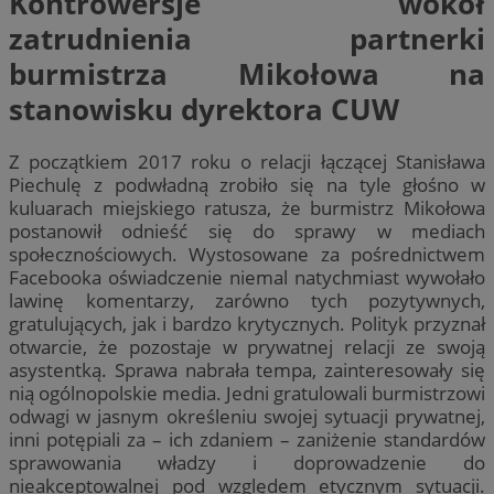
Kontrowersje wokół
zatrudnienia partnerki
burmistrza Mikołowa na
stanowisku dyrektora CUW
Z początkiem 2017 roku o relacji łączącej Stanisława
Piechulę z podwładną zrobiło się na tyle głośno w
kuluarach miejskiego ratusza, że burmistrz Mikołowa
postanowił odnieść się do sprawy w mediach
społecznościowych. Wystosowane za pośrednictwem
Facebooka oświadczenie niemal natychmiast wywołało
lawinę komentarzy, zarówno tych pozytywnych,
gratulujących, jak i bardzo krytycznych. Polityk przyznał
otwarcie, że pozostaje w prywatnej relacji ze swoją
asystentką. Sprawa nabrała tempa, zainteresowały się
nią ogólnopolskie media. Jedni gratulowali burmistrzowi
odwagi w jasnym określeniu swojej sytuacji prywatnej,
inni potępiali za – ich zdaniem – zaniżenie standardów
sprawowania władzy i doprowadzenie do
nieakceptowalnej pod względem etycznym sytuacji.