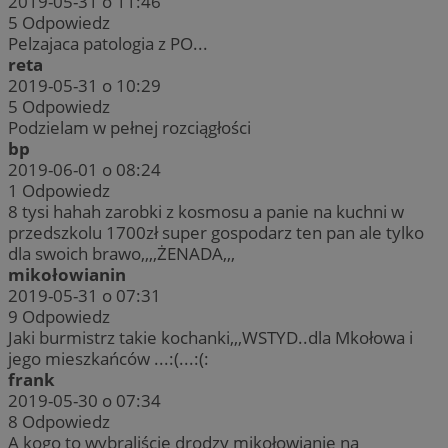
2019-05-31 o 11:46
5
Odpowiedz
Pelzajaca patologia z PO...
reta
2019-05-31 o 10:29
5
Odpowiedz
Podzielam w pełnej rozciągłości
bp
2019-06-01 o 08:24
1
Odpowiedz
8 tysi hahah zarobki z kosmosu a panie na kuchni w
przedszkolu 1700zł super gospodarz ten pan ale tylko
dla swoich brawo,,,,ŻENADA,,,
mikołowianin
2019-05-31 o 07:31
9
Odpowiedz
Jaki burmistrz takie kochanki,,,WSTYD..dla Mkołowa i
jego mieszkańców ...:(...:(:
frank
2019-05-30 o 07:34
8
Odpowiedz
A kogo to wybraliście drodzy mikołowianie na