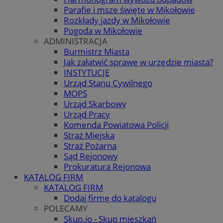
Parafie i msze święte w Mikołowie
Rozkłady jazdy w Mikołowie
Pogoda w Mikołowie
ADMINISTRACJA
Burmistrz Miasta
Jak załatwić sprawę w urzędzie miasta?
INSTYTUCJE
Urząd Stanu Cywilnego
MOPS
Urząd Skarbowy
Urząd Pracy
Komenda Powiatowa Policji
Straż Miejska
Straż Pożarna
Sąd Rejonowy
Prokuratura Rejonowa
KATALOG FIRM
KATALOG FIRM
Dodaj firmę do katalogu
POLECAMY
Skup.io - Skup mieszkań