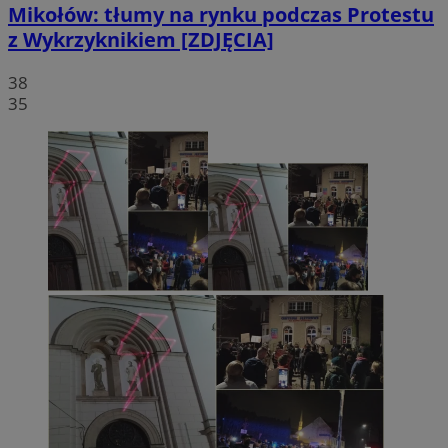
Mikołów: tłumy na rynku podczas Protestu
z Wykrzyknikiem [ZDJĘCIA]
38
35