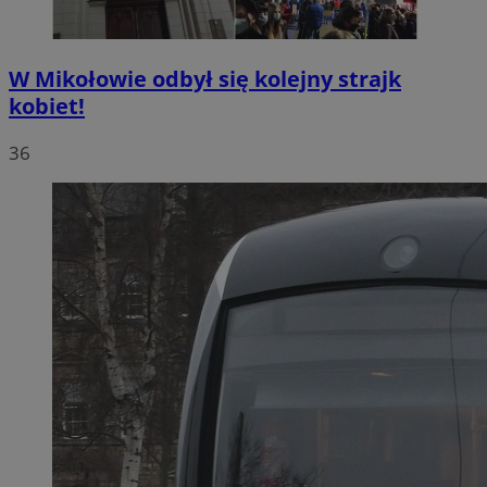
W Mikołowie odbył się kolejny strajk
kobiet!
36