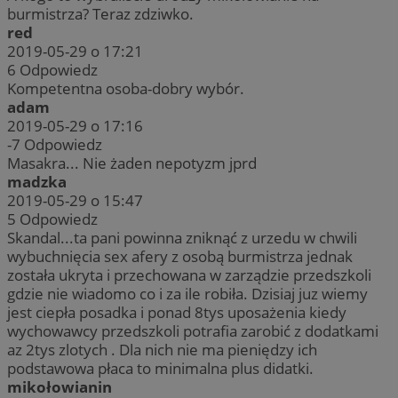
burmistrza? Teraz zdziwko.
red
2019-05-29 o 17:21
6
Odpowiedz
Kompetentna osoba-dobry wybór.
adam
2019-05-29 o 17:16
-7
Odpowiedz
Masakra... Nie żaden nepotyzm jprd
madzka
2019-05-29 o 15:47
5
Odpowiedz
Skandal...ta pani powinna zniknąć z urzedu w chwili
wybuchnięcia sex afery z osobą burmistrza jednak
została ukryta i przechowana w zarządzie przedszkoli
gdzie nie wiadomo co i za ile robiła. Dzisiaj juz wiemy
jest ciepła posadka i ponad 8tys uposażenia kiedy
wychowawcy przedszkoli potrafia zarobić z dodatkami
az 2tys zlotych . Dla nich nie ma pieniędzy ich
podstawowa płaca to minimalna plus didatki.
mikołowianin