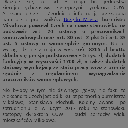
Okazuje się, że od 8 maja br. jednostką
kierujedotychczasowa zastępczyni dyrektora CUW,
Aleksandra Czech. Zgodnie z informacją przekazaną
nam przez pracowników
Urzędu Miasta
,
burmistrz
Mikołowa powołał Czech na nowe stanowisko na
podstawie art. 20 ustawy o pracownikach
samorządowych oraz art. 30 ust. 2 pkt 5 i art. 33
ust. 5 ustawy o samorządzie gminnym
. Na jej
wynagrodzenie z maja w wysokości
8265 zł brutto
składa się pensja podstawowa – 5 tys. zł, dodatek
funkcyjny w wysokości 1700 zł, a także dodatek
stażowy wynikający ze stażu pracy wraz z premią
zgodnie z regulaminem wynagradzania
pracowników samorządowych.
Nie byłoby w tym nic dziwnego, gdyby nie fakt, że
Aleksandra Czech jest od kilku lat partnerką burmistrza
Mikołowa, Stanisława Piechuli. Kolejny awans– po
zatrudnieniu jej w lutym 2017 roku na stanowisku
zastępcy dyrektora CUW – budzi sprzeciw wielu
mieszkańców Mikołowa.