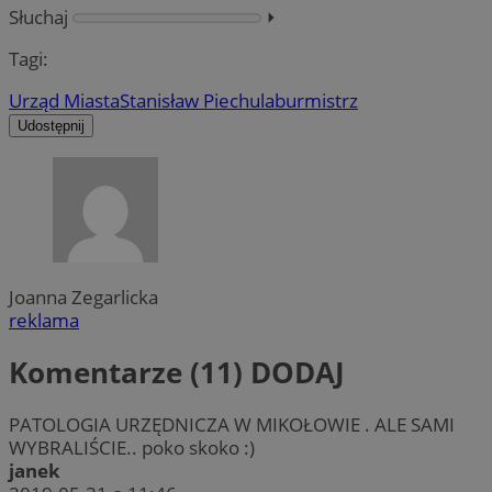
Słuchaj
⏵︎
Tagi:
Urząd Miasta
Stanisław Piechula
burmistrz
Udostępnij
Joanna Zegarlicka
reklama
Komentarze (11)
DODAJ
PATOLOGIA URZĘDNICZA W MIKOŁOWIE . ALE SAMI
WYBRALIŚCIE.. poko skoko :)
janek