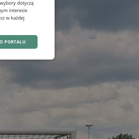
 wybory dotyczą
nym interesie
sz w każdej
DO PORTALU
nkcjonalność
owanie użytkownika i
j.