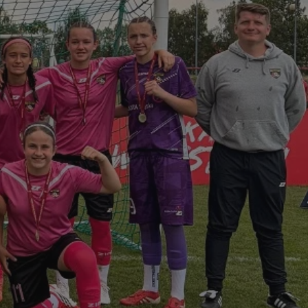
ikator sesji.
ikator sesji.
ikator sesji.
 usługę Cookie-
erencji dotyczących
Jest to konieczne,
 działał poprawnie.
acje o zgodzie
ch dotyczących
itryny. Rejestruje
ści i ustawień
nie w kolejnych
 nie musi ponownie
o zwiększa wygodę i
nych.
unikalnych
est powiązany z
ści multimedialnych
Microsoft Clarity
be w celu śledzenia
n używany do
nformacji o sesji