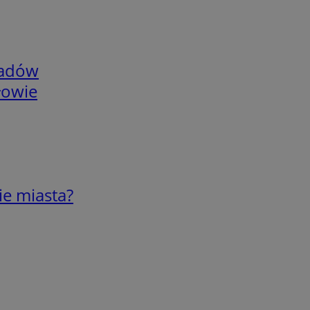
adów
łowie
ie miasta?