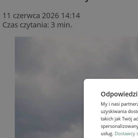
11 czerwca 2026 14:14
Czas czytania: 3 min.
Odpowiedzia
My i nasi partne
uzyskiwania dost
takich jak Twój a
spersonalizowanyc
usług.
Dostawcy s