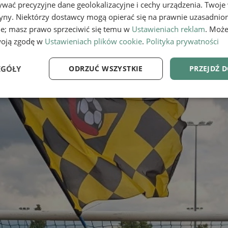
wać precyzyjne dane geolokalizacyjne i cechy urządzenia. Twoje
tryny. Niektórzy dostawcy mogą opierać się na prawnie uzasadnio
ie; masz prawo sprzeciwić się temu w
Ustawieniach reklam
. Może
woją zgodę w
Ustawieniach plików cookie
.
Polityka prywatności
EGÓŁY
ODRZUĆ WSZYSTKIE
PRZEJDŹ 
e
Wydajność
Targetowanie
Fu
Niezbędne
Wydajność
Targetowanie
Funkcjonalność
ie umożliwiają korzystanie z podstawowych funkcji strony internetowej, takich jak log
Bez niezbędnych plików cookie nie można prawidłowo korzystać ze strony internetowe
Provider
/
Okres
Opis
Domena
przechowywania