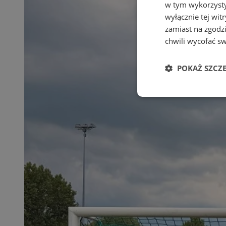
w tym wykorzysty
wyłącznie tej wi
zamiast na zgodz
chwili wycofać s
POKAŻ SZCZ
Niezbędn
Niezbędne pliki cook
zarządzanie kontem. 
Nazwa