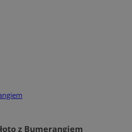
rangiem
 złoto z Bumerangiem