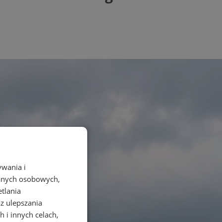
ywania i
danych osobowych,
etlania
az ulepszania
 i innych celach,