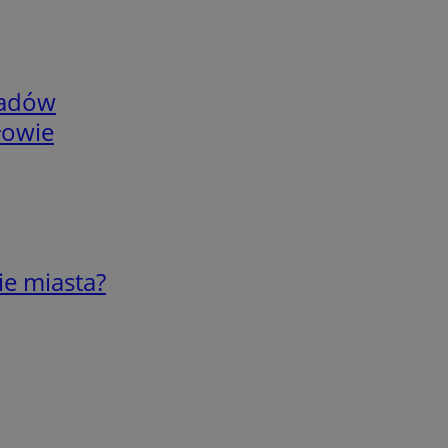
adów
łowie
ie miasta?