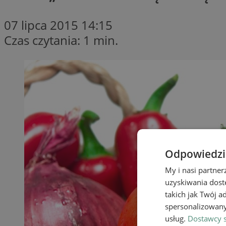
07 lipca 2015 14:15
Czas czytania: 1 min.
Odpowiedzia
My i nasi partne
uzyskiwania dost
takich jak Twój a
spersonalizowanyc
usług.
Dostawcy s