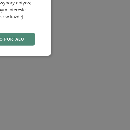
 wybory dotyczą
nym interesie
sz w każdej
DO PORTALU
nkcjonalność
owanie użytkownika i
j.