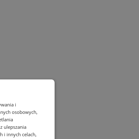
ywania i
danych osobowych,
etlania
az ulepszania
 i innych celach,