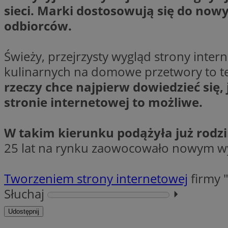
__Secure-YNID
sieci. Marki dostosowują się do nowy
odbiorców.
openstat_lm6n8g2
VISITOR_INFO1_LIV
Świeży, przejrzysty wygląd strony inte
kulinarnych na domowe przetwory to te
__gads
openstat_nuz7z3c
rzeczy chce najpierw dowiedzieć się,
stronie internetowej to możliwe.
test_cookie
W takim kierunku podążyła
już rodz
_clsk
IDE
25 lat na rynku zaowocowało nowym wy
Tworzeniem strony internetowej
firmy 
_fbp
openstat_xuklp24x
Słuchaj
⏵︎
__Secure-
Udostępnij
ROLLOUT_TOKEN