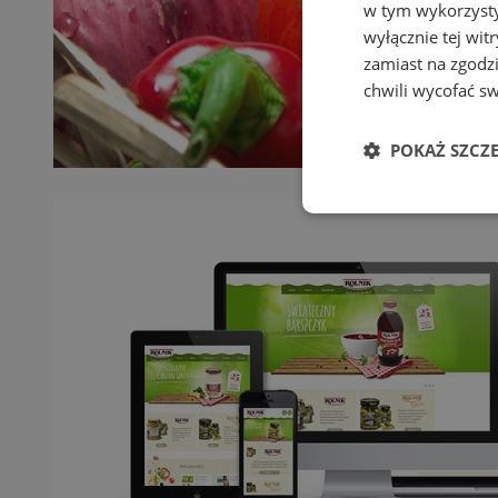
w tym wykorzysty
wyłącznie tej wi
zamiast na zgodz
chwili wycofać s
POKAŻ SZCZ
Niezbędn
Niezbędne pliki cook
zarządzanie kontem. 
Nazwa