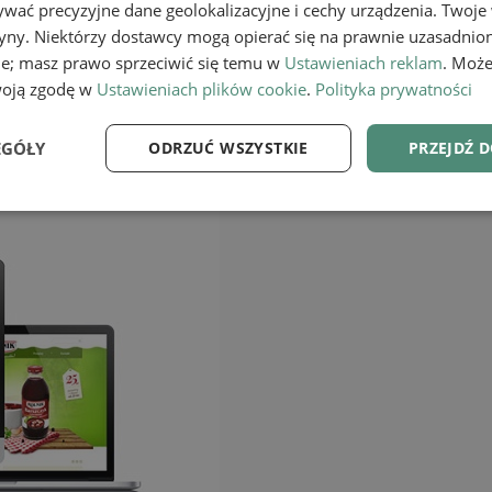
wać precyzyjne dane geolokalizacyjne i cechy urządzenia. Twoje
tryny. Niektórzy dostawcy mogą opierać się na prawnie uzasadnio
ie; masz prawo sprzeciwić się temu w
Ustawieniach reklam
. Może
woją zgodę w
Ustawieniach plików cookie
.
Polityka prywatności
EGÓŁY
ODRZUĆ WSZYSTKIE
PRZEJDŹ 
e
Wydajność
Targetowanie
Fu
Niezbędne
Wydajność
Targetowanie
Funkcjonalność
ie umożliwiają korzystanie z podstawowych funkcji strony internetowej, takich jak log
Bez niezbędnych plików cookie nie można prawidłowo korzystać ze strony internetowe
Provider
/
Okres
Opis
Domena
przechowywania