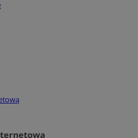
e
netową
internetową