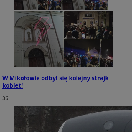
W Mikołowie odbył się kolejny strajk
kobiet!
36