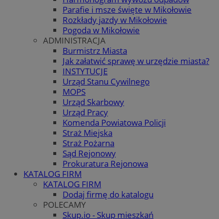
Parafie i msze święte w Mikołowie
Rozkłady jazdy w Mikołowie
Pogoda w Mikołowie
ADMINISTRACJA
Burmistrz Miasta
Jak załatwić sprawę w urzędzie miasta?
INSTYTUCJE
Urząd Stanu Cywilnego
MOPS
Urząd Skarbowy
Urząd Pracy
Komenda Powiatowa Policji
Straż Miejska
Straż Pożarna
Sąd Rejonowy
Prokuratura Rejonowa
KATALOG FIRM
KATALOG FIRM
Dodaj firmę do katalogu
POLECAMY
Skup.io - Skup mieszkań