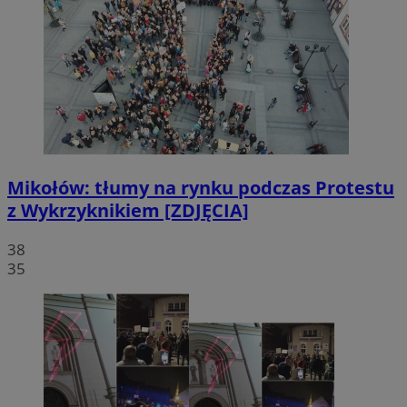
Mikołów: tłumy na rynku podczas Protestu
z Wykrzyknikiem [ZDJĘCIA]
38
35