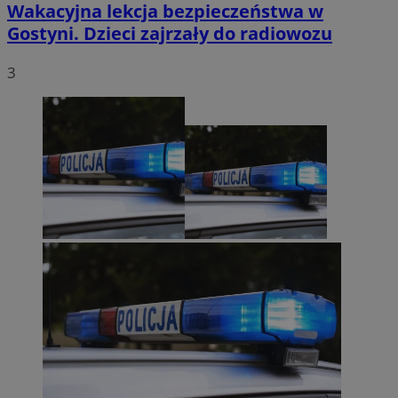
Wakacyjna lekcja bezpieczeństwa w
Gostyni. Dzieci zajrzały do radiowozu
3