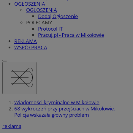
OGŁOSZENIA
OGŁOSZENIA
Dodaj Ogłoszenie
POLECAMY
Protocol IT
Pracuj.pl - Praca w Mikołowie
REKLAMA
WSPÓŁPRACA
Wiadomości kryminalne w Mikołowie
68 wykroczeń przy przejściach w Mikołowie.
Policja wskazała główny problem
reklama