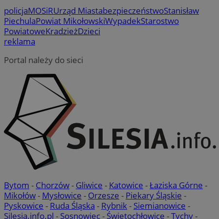
policja
MOSiR
Urząd Miasta
bezpieczeństwo
Stanisław
Piechula
Powiat Mikołowski
Wypadek
Starostwo
Powiatowe
Kradzież
Dzieci
reklama
Portal należy do sieci
Bytom
-
Chorzów
-
Gliwice
-
Katowice
-
Łaziska Górne
-
Mikołów
-
Mysłowice
-
Orzesze
-
Piekary Śląskie
-
Pyskowice
-
Ruda Śląska
-
Rybnik
-
Siemianowice
-
Silesia.info.pl
-
Sosnowiec
-
Świętochłowice
-
Tychy
-