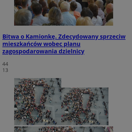
Bitwa o Kamionkę. Zdecydowany sprzeciw
mieszkańców wobec planu
zagospodarowania dzielnicy
44
13