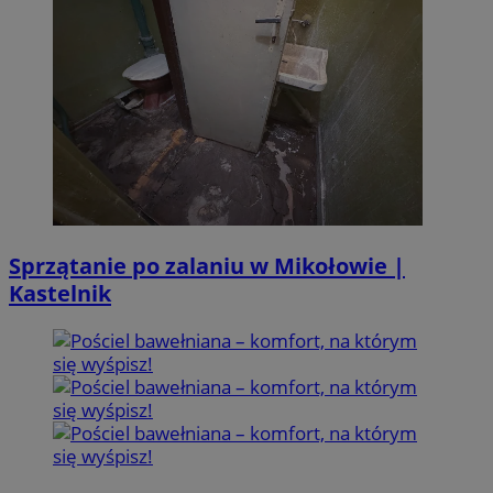
Sprzątanie po zalaniu w Mikołowie |
Kastelnik