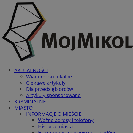
AKTUALNOŚCI
Wiadomości lokalne
Ciekawe artykuły
Dla przedsiębiorców
Artykuły sponsorowane
KRYMINALNE
MIASTO
INFORMACJE O MIEŚCIE
Ważne adresy i telefony
Historia miasta
Harmonogram wywozu odpadów