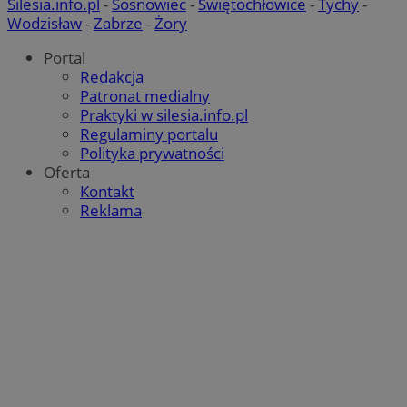
Silesia.info.pl
-
Sosnowiec
-
Świętochłowice
-
Tychy
-
Wodzisław
-
Zabrze
-
Żory
Portal
Redakcja
Patronat medialny
Praktyki w silesia.info.pl
Regulaminy portalu
Polityka prywatności
Oferta
Kontakt
Reklama