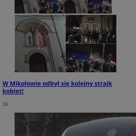
W Mikołowie odbył się kolejny strajk
kobiet!
36