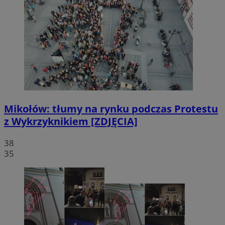
Mikołów: tłumy na rynku podczas Protestu
z Wykrzyknikiem [ZDJĘCIA]
38
35