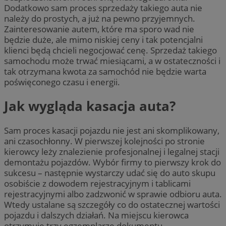
Dodatkowo sam proces sprzedaży takiego auta nie
należy do prostych, a już na pewno przyjemnych.
Zainteresowanie autem, które ma sporo wad nie
będzie duże, ale mimo niskiej ceny i tak potencjalni
klienci będą chcieli negocjować cenę. Sprzedaż takiego
samochodu może trwać miesiącami, a w ostateczności i
tak otrzymana kwota za samochód nie będzie warta
poświęconego czasu i energii.
Jak wygląda kasacja auta?
Sam proces kasacji pojazdu nie jest ani skomplikowany,
ani czasochłonny. W pierwszej kolejności po stronie
kierowcy leży znalezienie profesjonalnej i legalnej stacji
demontażu pojazdów. Wybór firmy to pierwszy krok do
sukcesu – następnie wystarczy udać się do auto skupu
osobiście z dowodem rejestracyjnym i tablicami
rejestracyjnymi albo zadzwonić w sprawie odbioru auta.
Wtedy ustalane są szczegóły co do ostatecznej wartości
pojazdu i dalszych działań. Na miejscu kierowca
otrzymuje trzy egzemplarze dokumentu