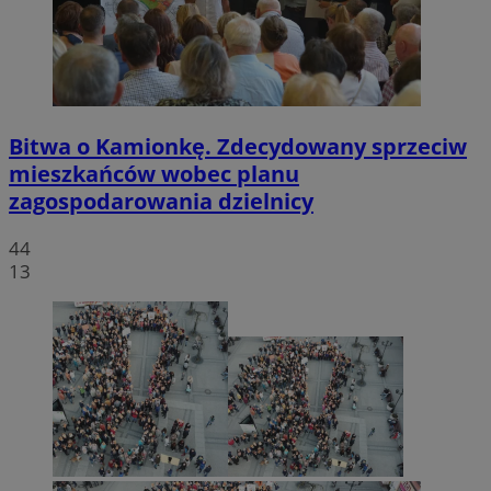
Bitwa o Kamionkę. Zdecydowany sprzeciw
mieszkańców wobec planu
zagospodarowania dzielnicy
44
13