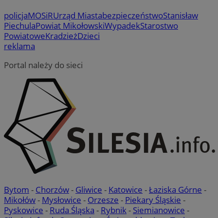
policja
MOSiR
Urząd Miasta
bezpieczeństwo
Stanisław
Piechula
Powiat Mikołowski
Wypadek
Starostwo
Powiatowe
Kradzież
Dzieci
reklama
Portal należy do sieci
Bytom
-
Chorzów
-
Gliwice
-
Katowice
-
Łaziska Górne
-
Mikołów
-
Mysłowice
-
Orzesze
-
Piekary Śląskie
-
Pyskowice
-
Ruda Śląska
-
Rybnik
-
Siemianowice
-