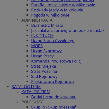
Parafie i msze święte w Mikołowie
Rozkłady jazdy w Mikołowie
Pogoda w Mikołowie
ADMINISTRACJA
Burmistrz Miasta
Jak załatwić sprawę w urzędzie miasta?
INSTYTUCJE
Urząd Stanu Cywilnego
MOPS
Urząd Skarbowy
Urząd Pracy
Komenda Powiatowa Policji
Straż Miejska
Straż Pożarna
Sąd Rejonowy
Prokuratura Rejonowa
KATALOG FIRM
KATALOG FIRM
Dodaj firmę do katalogu
POLECAMY
Skup.io - Skup mieszkań