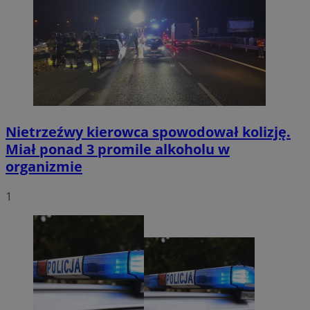
Nietrzeźwy kierowca spowodował kolizję.
Miał ponad 3 promile alkoholu w
organizmie
1