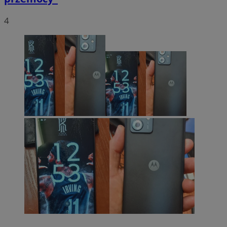
4
__eoi
.mojmikolow.pl
ustat_qme4iemc6n6fmmbhrhkee29fpgsgyz
.ustat.info