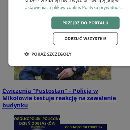
Możesz w każdej chwili wycofać swoją zgodę w
Ustawieniach plików cookie
.
Polityka prywatności
PRZEJDŹ DO PORTALU
ODRZUĆ WSZYSTKIE
POKAŻ SZCZEGÓŁY
Niezbędne
Wydajność
Targetow
Funkcjonalność
Ćwiczenia "Pustostan" – Policja w
Mikołowie testuje reakcję na zawalenie
budynku