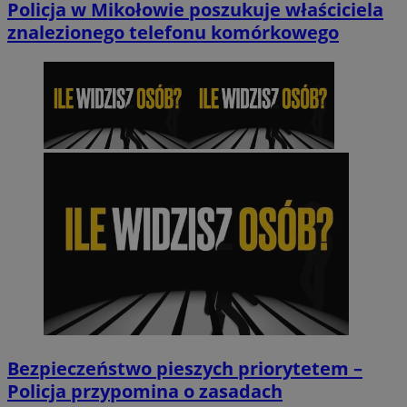
Policja w Mikołowie poszukuje właściciela
znalezionego telefonu komórkowego
ustat_8nttwqrs1u9iknp896bphmbp9jw1d9
.ustat.info
_ga
Google LLC
.mojmikolow.pl
Bezpieczeństwo pieszych priorytetem –
Policja przypomina o zasadach