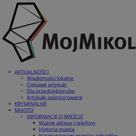
AKTUALNOŚCI
Wiadomości lokalne
Ciekawe artykuły
Dla przedsiębiorców
Artykuły sponsorowane
KRYMINALNE
MIASTO
INFORMACJE O MIEŚCIE
Ważne adresy i telefony
Historia miasta
Harmonogram wywozu odpadów