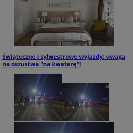
Świąteczne i sylwestrowe wyjazdy: uwaga
na oszustwa "na kwaterę"!