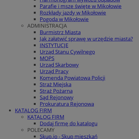
Parafie i msze święte w Mikołowie
Rozkłady jazdy w Mikołowie
Pogoda w Mikołowie
ADMINISTRACJA
Burmistrz Miasta
Jak załatwić sprawę w urzędzie miasta?
INSTYTUCJE
Urząd Stanu Cywilnego
MOPS
Urząd Skarbowy
Urząd Pracy
Komenda Powiatowa Policji
Straż Miejska
Straż Pożarna
Sąd Rejonowy
Prokuratura Rejonowa
KATALOG FIRM
KATALOG FIRM
Dodaj firmę do katalogu
POLECAMY
Skup.io - Skup mieszkań