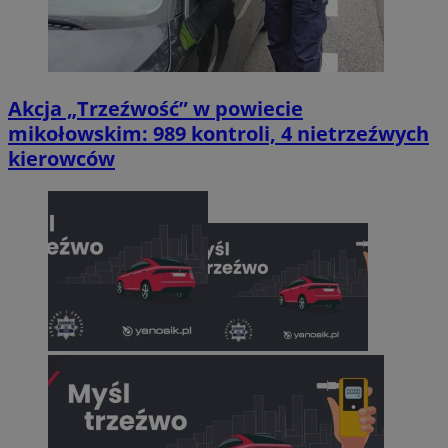
Akcja „Trzeźwość” w powiecie
mikołowskim: 989 kontroli, 4 nietrzeźwych
kierowców