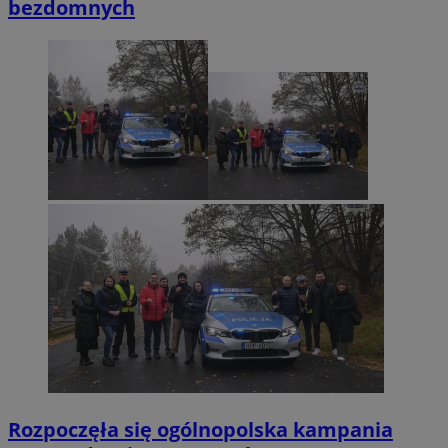
bezdomnych
_clck
.mojmikolow.pl
ustat_gid
.ustat.info
Rozpoczęła się ogólnopolska kampania