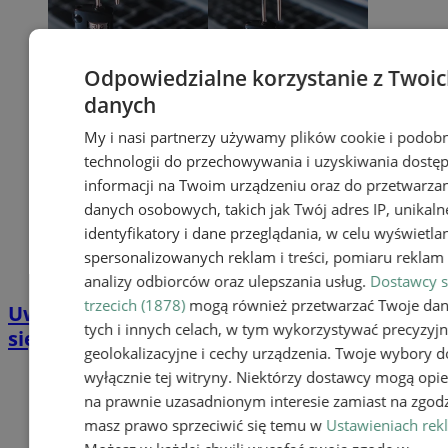
Odpowiedzialne korzystanie z Twoi
danych
My i nasi partnerzy używamy plików cookie i podob
technologii do przechowywania i uzyskiwania dostę
informacji na Twoim urządzeniu oraz do przetwarza
danych osobowych, takich jak Twój adres IP, unikaln
identyfikatory i dane przeglądania, w celu wyświetla
spersonalizowanych reklam i treści, pomiaru reklam i
analizy odbiorców oraz ulepszania usług.
Dostawcy s
trzecich (1878)
mogą również przetwarzać Twoje da
Uwaga na oszustów! E-maile podszywające
tych i innych celach, w tym wykorzystywać precyzyj
się pod CBŚP mogą wyłudzić Twoje dane
geolokalizacyjne i cechy urządzenia. Twoje wybory d
wyłącznie tej witryny. Niektórzy dostawcy mogą opie
na prawnie uzasadnionym interesie zamiast na zgodz
masz prawo sprzeciwić się temu w
Ustawieniach rek