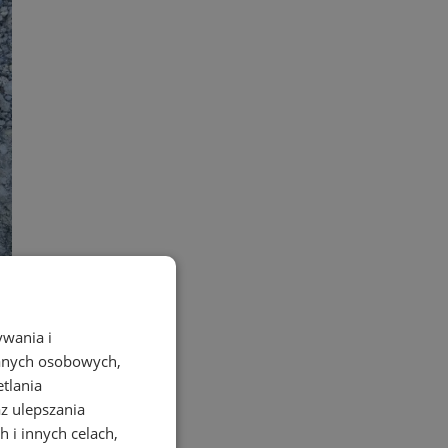
w Mikołowie
ywania i
danych osobowych,
etlania
az ulepszania
 i innych celach,