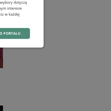
 wybory dotyczą
nym interesie
sz w każdej
DO PORTALU
nkcjonalność
owanie użytkownika i
j.