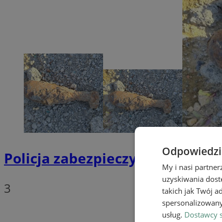
Odpowiedzia
Policja zabezpieczyła niewybuc
My i nasi partne
uzyskiwania dost
3
takich jak Twój a
spersonalizowanyc
usług.
Dostawcy s