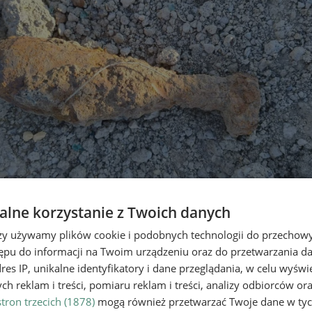
lne korzystanie z Twoich danych
h z czasów II Wojny Światowej 
rzy używamy plików cookie i podobnych technologii do przechow
ępu do informacji na Twoim urządzeniu oraz do przetwarzania 
dres IP, unikalne identyfikatory i dane przeglądania, w celu wyświ
h reklam i treści, pomiaru reklam i treści, analizy odbiorców or
tron trzecich (1878)
mogą również przetwarzać Twoje dane w tych