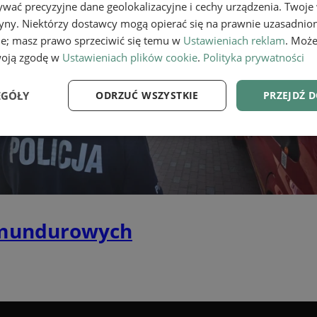
wać precyzyjne dane geolokalizacyjne i cechy urządzenia. Twoje
tryny. Niektórzy dostawcy mogą opierać się na prawnie uzasadnio
ie; masz prawo sprzeciwić się temu w
Ustawieniach reklam
. Może
woją zgodę w
Ustawieniach plików cookie
.
Polityka prywatności
EGÓŁY
ODRZUĆ WSZYSTKIE
PRZEJDŹ 
e
Wydajność
Targetowanie
Fu
 mundurowych
Niezbędne
Wydajność
Targetowanie
Funkcjonalność
ie umożliwiają korzystanie z podstawowych funkcji strony internetowej, takich jak log
Bez niezbędnych plików cookie nie można prawidłowo korzystać ze strony internetowe
Provider
/
Okres
Opis
Domena
przechowywania