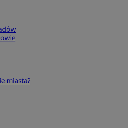
adów
łowie
ie miasta?