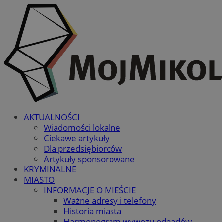
AKTUALNOŚCI
Wiadomości lokalne
Ciekawe artykuły
Dla przedsiębiorców
Artykuły sponsorowane
KRYMINALNE
MIASTO
INFORMACJE O MIEŚCIE
Ważne adresy i telefony
Historia miasta
Harmonogram wywozu odpadów