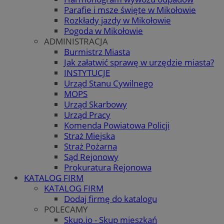
Parafie i msze święte w Mikołowie
Rozkłady jazdy w Mikołowie
Pogoda w Mikołowie
ADMINISTRACJA
Burmistrz Miasta
Jak załatwić sprawę w urzędzie miasta?
INSTYTUCJE
Urząd Stanu Cywilnego
MOPS
Urząd Skarbowy
Urząd Pracy
Komenda Powiatowa Policji
Straż Miejska
Straż Pożarna
Sąd Rejonowy
Prokuratura Rejonowa
KATALOG FIRM
KATALOG FIRM
Dodaj firmę do katalogu
POLECAMY
Skup.io - Skup mieszkań