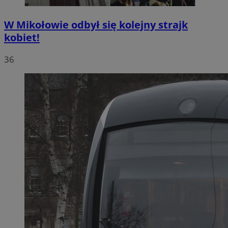
W Mikołowie odbył się kolejny strajk
kobiet!
36