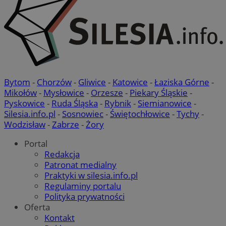
Bytom
-
Chorzów
-
Gliwice
-
Katowice
-
Łaziska Górne
-
Mikołów
-
Mysłowice
-
Orzesze
-
Piekary Śląskie
-
Pyskowice
-
Ruda Śląska
-
Rybnik
-
Siemianowice
-
Silesia.info.pl
-
Sosnowiec
-
Świętochłowice
-
Tychy
-
Wodzisław
-
Zabrze
-
Żory
Portal
Redakcja
Patronat medialny
Praktyki w silesia.info.pl
Regulaminy portalu
Polityka prywatności
Oferta
Kontakt