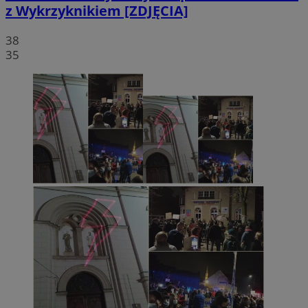
z Wykrzyknikiem [ZDJĘCIA]
38
35