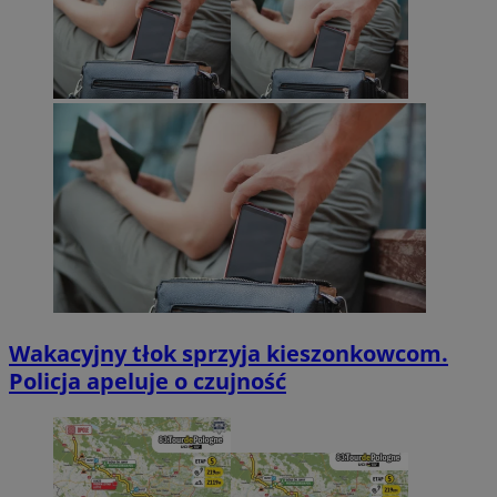
Wakacyjny tłok sprzyja kieszonkowcom.
Policja apeluje o czujność