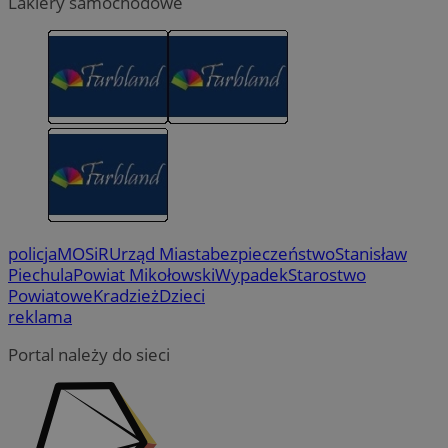
Lakiery samochodowe
policja
MOSiR
Urząd Miasta
bezpieczeństwo
Stanisław
Piechula
Powiat Mikołowski
Wypadek
Starostwo
Powiatowe
Kradzież
Dzieci
reklama
Portal należy do sieci