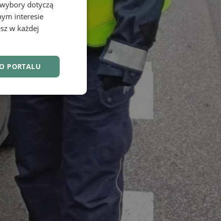
 wybory dotyczą
nym interesie
sz w każdej
DO PORTALU
nkcjonalność
owanie użytkownika i
j.