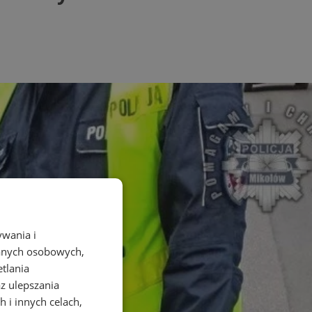
ywania i
danych osobowych,
etlania
az ulepszania
 i innych celach,