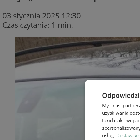
03 stycznia 2025 12:30
Czas czytania: 1 min.
Odpowiedzia
My i nasi partne
uzyskiwania dost
takich jak Twój a
spersonalizowanyc
usług.
Dostawcy s