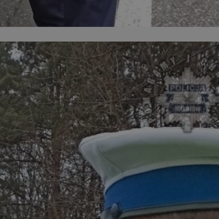
ikator sesji.
ikator sesji.
ikator sesji.
 usługę Cookie-
erencji dotyczących
Jest to konieczne,
 działał poprawnie.
acje o zgodzie
ch dotyczących
itryny. Rejestruje
ści i ustawień
nie w kolejnych
 nie musi ponownie
o zwiększa wygodę i
nych.
unikalnych
est powiązany z
ści multimedialnych
Microsoft Clarity
be w celu śledzenia
n używany do
nformacji o sesji