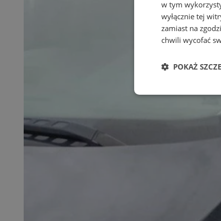
w tym wykorzysty
wyłącznie tej wi
zamiast na zgodz
chwili wycofać s
POKAŻ SZCZ
Niezbędn
Niezbędne pliki cook
zarządzanie kontem. 
Nazwa