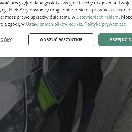
wać precyzyjne dane geolokalizacyjne i cechy urządzenia. Twoje
tryny. Niektórzy dostawcy mogą opierać się na prawnie uzasadnio
ie; masz prawo sprzeciwić się temu w
Ustawieniach reklam
. Może
woją zgodę w
Ustawieniach plików cookie
.
Polityka prywatności
EGÓŁY
ODRZUĆ WSZYSTKIE
PRZEJDŹ 
e
Wydajność
Targetowanie
Fu
Niezbędne
Wydajność
Targetowanie
Funkcjonalność
ie umożliwiają korzystanie z podstawowych funkcji strony internetowej, takich jak log
Bez niezbędnych plików cookie nie można prawidłowo korzystać ze strony internetowe
Provider
/
Okres
Opis
Domena
przechowywania