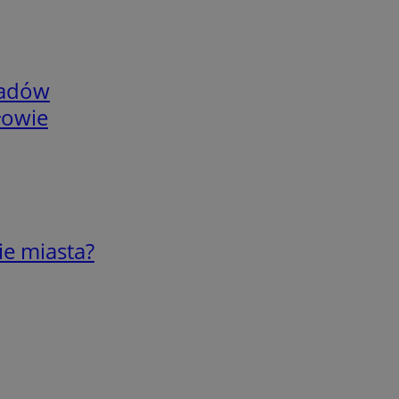
adów
łowie
ie miasta?