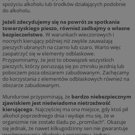
spożyciu alkoholu lub środków działających podobnie
do alkoholu.
Jeżeli zdecydujemy się na powrót ze spotkania
towarzyskiego pieszo, również zadbajmy o własne
bezpieczeństwo
. W warunkach wieczorowych i
nocnych kierujący później niż zwykle zauważają
pieszych ubranych na czarno lub szaro. Warto więc
zaopatrzyć się w elementy odblaskowe.
Przypominamy, że jest to obowiązek wszystkich
pieszych, którzy poruszają się po zmroku jezdnią lub
poboczem poza obszarem zabudowanym. Zachęcamy
do korzystania z elementów odblaskowych również na
obszarze zabudowanym.
Mundurowi przypominają, że
bardzo niebezpiecznym
zjawiskiem jest nieświadoma nietrzeźwość
kierującego
. Najczęściej ma ona miejsce, gdy ktoś pił
alkohol poprzedniego dnia i wydaje mu się, że w
organizmie nie zostało śladu po „promilach”. Okazuje
się jednak, że nawet kilkugodzinny sen nie gwarantuje
wyeliminowania alkoholu z organizmu. Jedyną