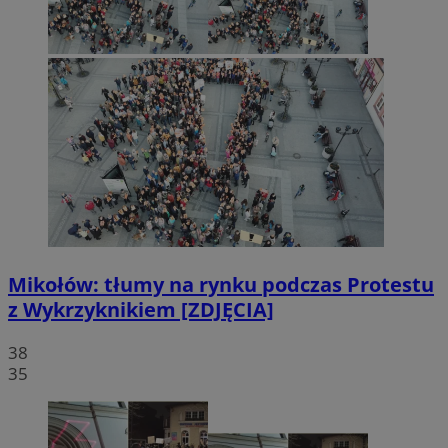
Mikołów: tłumy na rynku podczas Protestu
z Wykrzyknikiem [ZDJĘCIA]
38
35