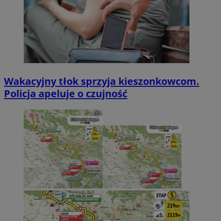
Wakacyjny tłok sprzyja kieszonkowcom.
Policja apeluje o czujność