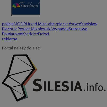
policja
MOSiR
Urząd Miasta
bezpieczeństwo
Stanisław
Piechula
Powiat Mikołowski
Wypadek
Starostwo
Powiatowe
Kradzież
Dzieci
reklama
Portal należy do sieci