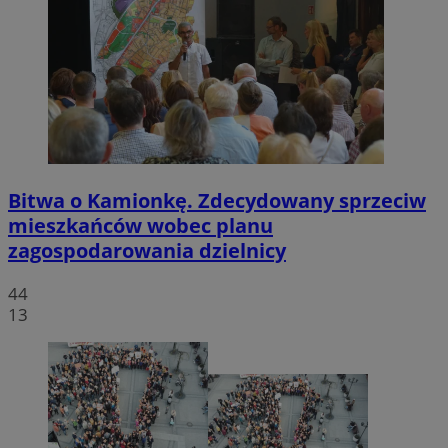
Bitwa o Kamionkę. Zdecydowany sprzeciw
mieszkańców wobec planu
zagospodarowania dzielnicy
44
13