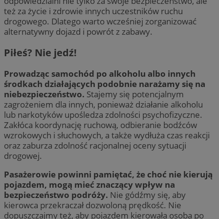
odpowiedzialni nie tylko za swoje bezpieczeństwo, ale
też za życie i zdrowie innych uczestników ruchu
drogowego. Dlatego warto wcześniej zorganizować
alternatywny dojazd i powrót z zabawy.
Piłeś? Nie jedź!
Prowadząc samochód po alkoholu albo innych
środkach działających podobnie narażamy się na
niebezpieczeństwo.
Stajemy się potencjalnym
zagrożeniem dla innych, ponieważ działanie alkoholu
lub narkotyków upośledza zdolności psychofizyczne.
Zakłóca koordynację ruchową, odbieranie bodźców
wzrokowych i słuchowych, a także wydłuża czas reakcji
oraz zaburza zdolność racjonalnej oceny sytuacji
drogowej.
Pasażerowie powinni pamiętać, że choć nie kierują
pojazdem, mogą mieć znaczący wpływ na
bezpieczeństwo podróży.
Nie gódźmy się, aby
kierowca przekraczał dozwoloną prędkość. Nie
dopuszczajmy też, aby pojazdem kierowała osoba po