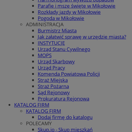
Parafie i msze święte w Mikołowie
Rozkłady jazdy w Mikołowie
Pogoda w Mikołowie
ADMINISTRACJA
Burmistrz Miasta
Jak załatwić sprawę w urzędzie miasta?
INSTYTUCJE
Urząd Stanu Cywilnego
MOPS
Urząd Skarbowy
Urząd Pracy
Komenda Powiatowa Policji
Straż Miejska
Straż Pożarna
Sąd Rejonowy
Prokuratura Rejonowa
KATALOG FIRM
KATALOG FIRM
Dodaj firmę do katalogu
POLECAMY
Skup.io - Skup mieszkań