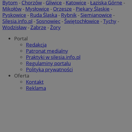
Bytom
-
Chorzów
-
Gliwice
-
Katowice
-
Łaziska Górne
-
Mikołów
-
Mysłowice
-
Orzesze
-
Piekary Śląskie
-
Pyskowice
-
Ruda Śląska
-
Rybnik
-
Siemianowice
-
Silesia.info.pl
-
Sosnowiec
-
Świętochłowice
-
Tychy
-
Wodzisław
-
Zabrze
-
Żory
Portal
Redakcja
Patronat medialny
Praktyki w silesia.info.pl
Regulaminy portalu
Polityka prywatności
Oferta
Kontakt
Reklama