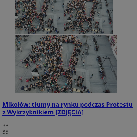
Mikołów: tłumy na rynku podczas Protestu
z Wykrzyknikiem [ZDJĘCIA]
38
35