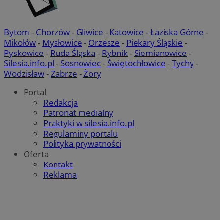
Bytom
-
Chorzów
-
Gliwice
-
Katowice
-
Łaziska Górne
-
Mikołów
-
Mysłowice
-
Orzesze
-
Piekary Śląskie
-
Pyskowice
-
Ruda Śląska
-
Rybnik
-
Siemianowice
-
Silesia.info.pl
-
Sosnowiec
-
Świętochłowice
-
Tychy
-
Wodzisław
-
Zabrze
-
Żory
Portal
Redakcja
Patronat medialny
Praktyki w silesia.info.pl
Regulaminy portalu
Polityka prywatności
Oferta
Kontakt
Reklama