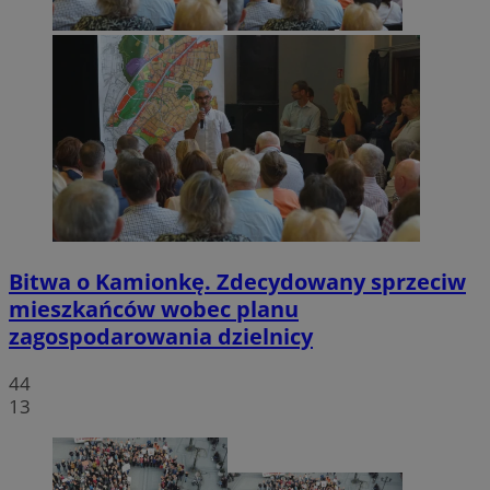
Bitwa o Kamionkę. Zdecydowany sprzeciw
mieszkańców wobec planu
zagospodarowania dzielnicy
44
13