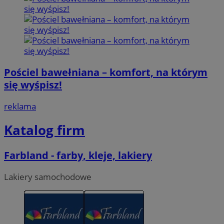
Pościel bawełniana – komfort, na którym
się wyśpisz!
reklama
Katalog firm
Farbland - farby, kleje, lakiery
Lakiery samochodowe