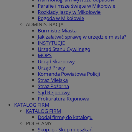
Parafie i msze święte w Mikołowie
Rozkłady jazdy w Mikołowie
Pogoda w Mikołowie
ADMINISTRACJA
Burmistrz Miasta
Jak załatwić sprawę w urzędzie miasta?
INSTYTUCJE
Urząd Stanu Cywilnego
MOPS
Urząd Skarbowy
Urząd Pracy
Komenda Powiatowa Policji
Straż Miejska
Straż Pożarna
Sąd Rejonowy
Prokuratura Rejonowa
KATALOG FIRM
KATALOG FIRM
Dodaj firmę do katalogu
POLECAMY
Skup.io - Skup mieszkań