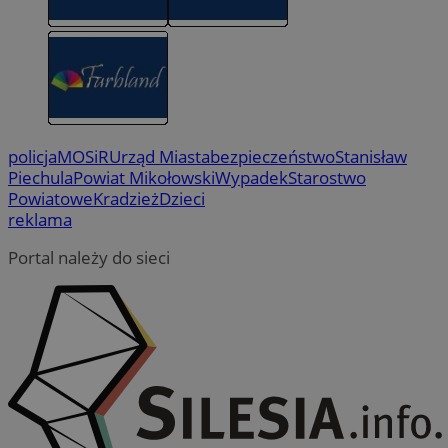
policja
MOSiR
Urząd Miasta
bezpieczeństwo
Stanisław
Piechula
Powiat Mikołowski
Wypadek
Starostwo
Powiatowe
Kradzież
Dzieci
reklama
Portal należy do sieci