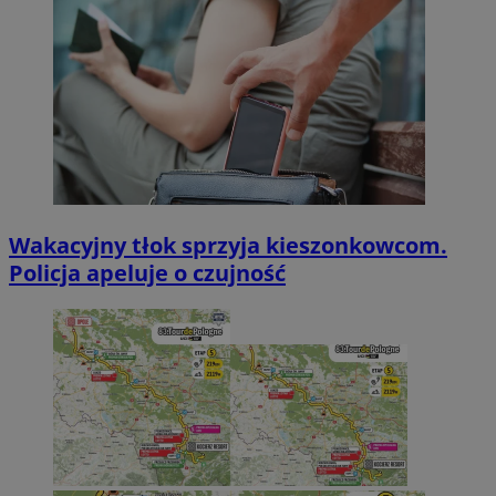
Wakacyjny tłok sprzyja kieszonkowcom.
Policja apeluje o czujność