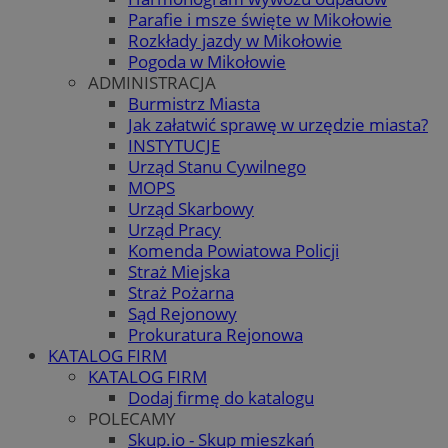
Parafie i msze święte w Mikołowie
Rozkłady jazdy w Mikołowie
Pogoda w Mikołowie
ADMINISTRACJA
Burmistrz Miasta
Jak załatwić sprawę w urzędzie miasta?
INSTYTUCJE
Urząd Stanu Cywilnego
MOPS
Urząd Skarbowy
Urząd Pracy
Komenda Powiatowa Policji
Straż Miejska
Straż Pożarna
Sąd Rejonowy
Prokuratura Rejonowa
KATALOG FIRM
KATALOG FIRM
Dodaj firmę do katalogu
POLECAMY
Skup.io - Skup mieszkań