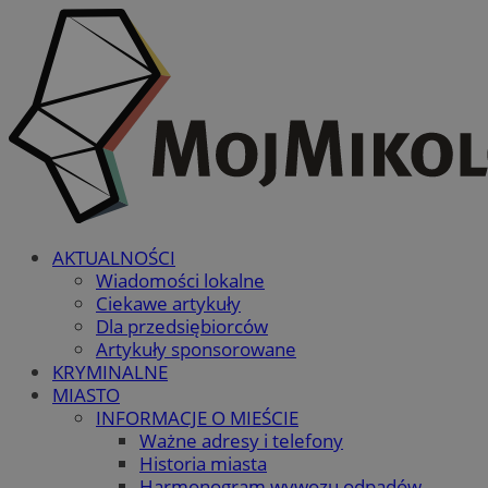
AKTUALNOŚCI
Wiadomości lokalne
Ciekawe artykuły
Dla przedsiębiorców
Artykuły sponsorowane
KRYMINALNE
MIASTO
INFORMACJE O MIEŚCIE
Ważne adresy i telefony
Historia miasta
Harmonogram wywozu odpadów