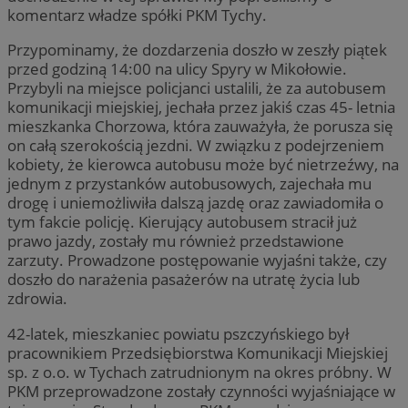
komentarz władze spółki PKM Tychy.
Przypominamy, że dozdarzenia doszło w zeszły piątek
przed godziną 14:00 na ulicy Spyry w Mikołowie.
Przybyli na miejsce policjanci ustalili, że za autobusem
komunikacji miejskiej, jechała przez jakiś czas 45- letnia
mieszkanka Chorzowa, która zauważyła, że porusza się
on całą szerokością jezdni. W związku z podejrzeniem
kobiety, że kierowca autobusu może być nietrzeźwy, na
jednym z przystanków autobusowych, zajechała mu
drogę i uniemożliwiła dalszą jazdę oraz zawiadomiła o
tym fakcie policję. Kierujący autobusem stracił już
prawo jazdy, zostały mu również przedstawione
zarzuty. Prowadzone postępowanie wyjaśni także, czy
doszło do narażenia pasażerów na utratę życia lub
zdrowia.
42-latek, mieszkaniec powiatu pszczyńskiego był
pracownikiem Przedsiębiorstwa Komunikacji Miejskiej
sp. z o.o. w Tychach zatrudnionym na okres próbny. W
PKM przeprowadzone zostały czynności wyjaśniające w