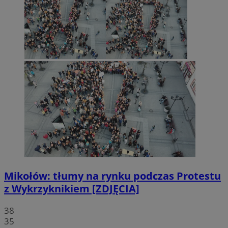
Mikołów: tłumy na rynku podczas Protestu
z Wykrzyknikiem [ZDJĘCIA]
38
35