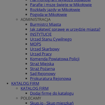
Parafie i msze święte w Mikołowie
Rozkłady jazdy w Mikołowie
Pogoda w Mikołowie
ADMINISTRACJA
Burmistrz Miasta
Jak załatwić sprawę w urzędzie miasta?
INSTYTUCJE
Urząd Stanu Cywilnego
MOPS
Urząd Skarbowy
Urząd Pracy
Komenda Powiatowa Policji
Straż Miejska
Straż Pożarna
Sąd Rejonowy
Prokuratura Rejonowa
KATALOG FIRM
KATALOG FIRM
Dodaj firmę do katalogu
POLECAMY
Skup.io - Skup mieszkań