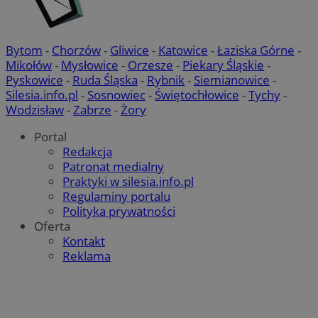
Bytom
-
Chorzów
-
Gliwice
-
Katowice
-
Łaziska Górne
-
Mikołów
-
Mysłowice
-
Orzesze
-
Piekary Śląskie
-
Pyskowice
-
Ruda Śląska
-
Rybnik
-
Siemianowice
-
Silesia.info.pl
-
Sosnowiec
-
Świętochłowice
-
Tychy
-
Wodzisław
-
Zabrze
-
Żory
Portal
Redakcja
Patronat medialny
Praktyki w silesia.info.pl
Regulaminy portalu
Polityka prywatności
Oferta
Kontakt
Reklama