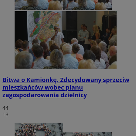
Bitwa o Kamionkę. Zdecydowany sprzeciw
mieszkańców wobec planu
zagospodarowania dzielnicy
44
13