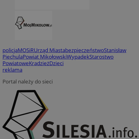
policja
MOSiR
Urząd Miasta
bezpieczeństwo
Stanisław
Piechula
Powiat Mikołowski
Wypadek
Starostwo
Powiatowe
Kradzież
Dzieci
reklama
Portal należy do sieci