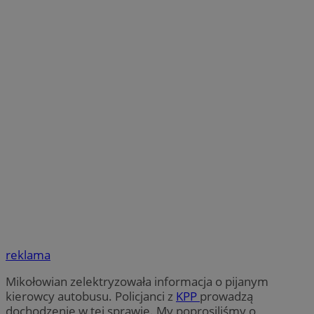
reklama
Mikołowian zelektryzowała informacja o pijanym
kierowcy autobusu. Policjanci z
KPP
prowadzą
dochodzenie w tej sprawie. My poprosiliśmy o