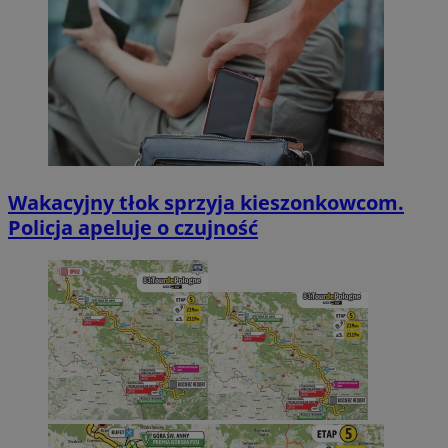
Wakacyjny tłok sprzyja kieszonkowcom.
Policja apeluje o czujność