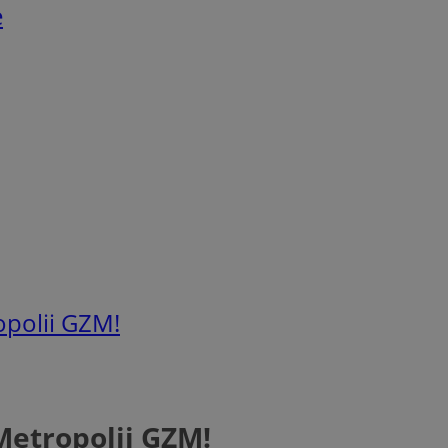
e
opolii GZM!
Metropolii GZM!