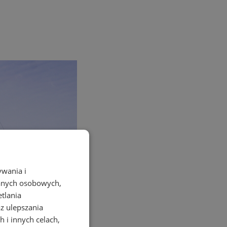
ywania i
danych osobowych,
etlania
az ulepszania
 i innych celach,