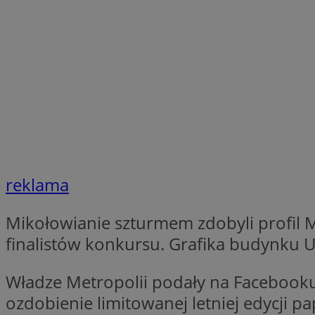
SessID
QeSessID
MvSessID
CookieScriptConse
VISITOR_PRIVACY_
reklama
Mikołowianie szturmem zdobyli profil 
finalistów konkursu. Grafika budynku Ur
Nazwa
Nazwa
Provider
Nazwa
Władze Metropolii podały na Facebooku
_clsk
WMF-
.upload.w
Uniq
YSC
ozdobienie limitowanej letniej edycji 