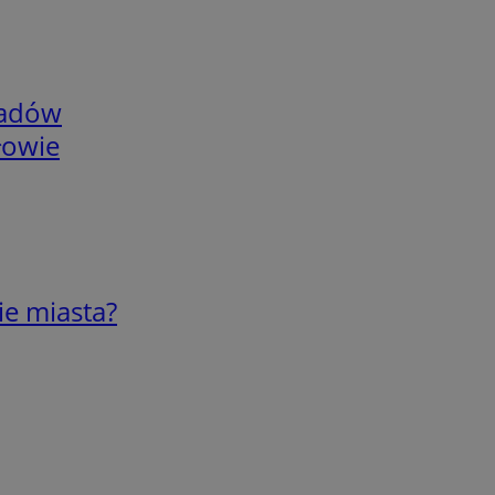
adów
łowie
ie miasta?