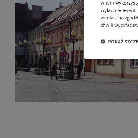
w tym wykorzysty
wyłącznie tej wi
zamiast na zgodz
chwili wycofać s
POKAŻ SZCZ
Niezbędn
Niezbędne pliki cook
zarządzanie kontem. 
Nazwa