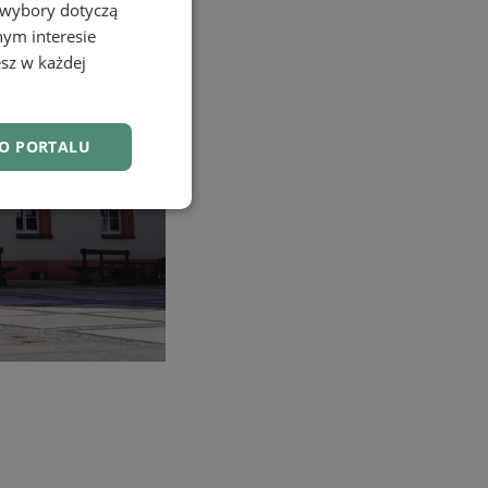
 wybory dotyczą
nym interesie
sz w każdej
DO PORTALU
nkcjonalność
owanie użytkownika i
j.