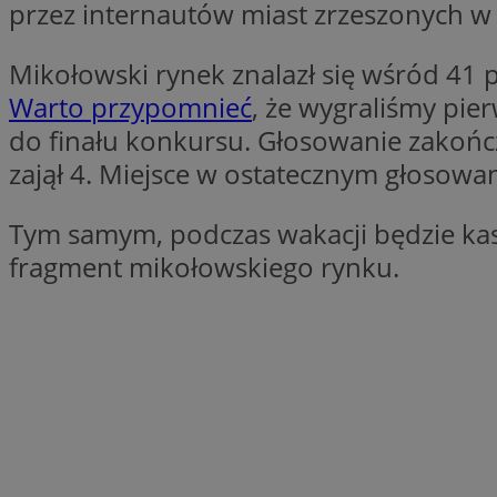
przez internautów miast zrzeszonych 
__Secure-YNID
Mikołowski rynek znalazł się wśród 41 
openstat_lm6n8g2
VISITOR_INFO1_LIV
Warto przypomnieć
, że wygraliśmy pie
do finału konkursu. Głosowanie zakońc
zajął 4. Miejsce w ostatecznym głosowan
__gads
openstat_nuz7z3c
Tym samym, podczas wakacji będzie kasow
test_cookie
fragment mikołowskiego rynku.
_clsk
IDE
_fbp
openstat_xuklp24x
__Secure-
ROLLOUT_TOKEN