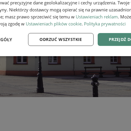
wać precyzyjne dane geolokalizacyjne i cechy urządzenia. Twoje
tryny. Niektórzy dostawcy mogą opierać się na prawnie uzasadnio
ie; masz prawo sprzeciwić się temu w
Ustawieniach reklam
. Może
woją zgodę w
Ustawieniach plików cookie
.
Polityka prywatności
EGÓŁY
ODRZUĆ WSZYSTKIE
PRZEJDŹ 
e
Wydajność
Targetowanie
Fu
Niezbędne
Wydajność
Targetowanie
Funkcjonalność
ie umożliwiają korzystanie z podstawowych funkcji strony internetowej, takich jak log
Bez niezbędnych plików cookie nie można prawidłowo korzystać ze strony internetowe
Provider
/
Okres
Opis
Domena
przechowywania