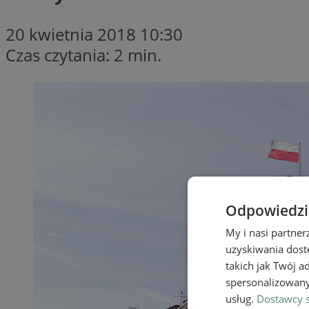
20 kwietnia 2018 10:30
Czas czytania: 2 min.
Odpowiedzia
My i nasi partne
uzyskiwania dost
takich jak Twój a
spersonalizowanyc
usług.
Dostawcy s