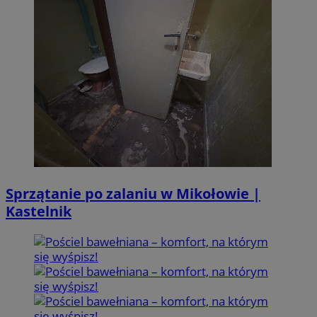
Sprzątanie po zalaniu w Mikołowie |
Kastelnik