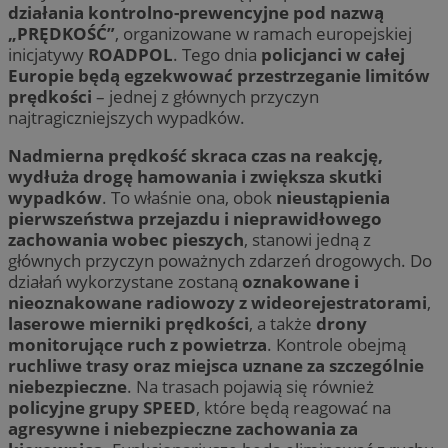
działania kontrolno-prewencyjne pod nazwą
„PRĘDKOŚĆ”
, organizowane w ramach europejskiej
inicjatywy
ROADPOL
. Tego dnia
policjanci w całej
Europie będą egzekwować przestrzeganie limitów
prędkości
– jednej z głównych przyczyn
najtragiczniejszych wypadków.
Nadmierna prędkość skraca czas na reakcję,
wydłuża drogę hamowania i zwiększa skutki
wypadków
. To właśnie ona, obok
nieustąpienia
pierwszeństwa przejazdu i nieprawidłowego
zachowania wobec pieszych
, stanowi jedną z
głównych przyczyn poważnych zdarzeń drogowych. Do
działań wykorzystane zostaną
oznakowane i
nieoznakowane radiowozy z wideorejestratorami
,
laserowe mierniki prędkości
, a także
drony
monitorujące ruch z powietrza
. Kontrole obejmą
ruchliwe trasy oraz miejsca uznane za szczególnie
niebezpieczne
. Na trasach pojawią się również
policyjne grupy SPEED
, które będą reagować na
agresywne i niebezpieczne zachowania za