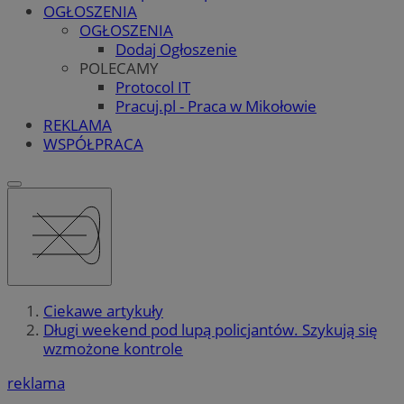
OGŁOSZENIA
OGŁOSZENIA
Dodaj Ogłoszenie
POLECAMY
Protocol IT
Pracuj.pl - Praca w Mikołowie
REKLAMA
WSPÓŁPRACA
Ciekawe artykuły
Długi weekend pod lupą policjantów. Szykują się
wzmożone kontrole
reklama