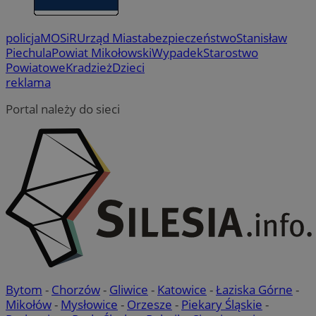
policja
MOSiR
Urząd Miasta
bezpieczeństwo
Stanisław
Piechula
Powiat Mikołowski
Wypadek
Starostwo
Powiatowe
Kradzież
Dzieci
reklama
Portal należy do sieci
Bytom
-
Chorzów
-
Gliwice
-
Katowice
-
Łaziska Górne
-
Mikołów
-
Mysłowice
-
Orzesze
-
Piekary Śląskie
-