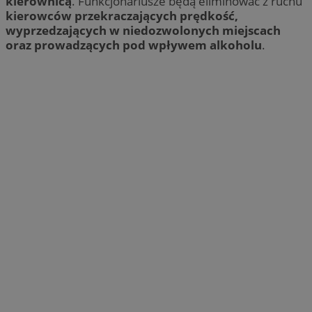
kierownicą
. Funkcjonariusze będą eliminować z ruchu
kierowców przekraczających prędkość,
wyprzedzających w niedozwolonych miejscach
oraz prowadzących pod wpływem alkoholu
.