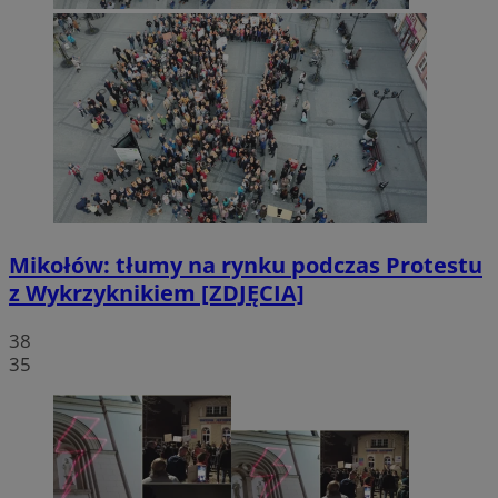
Mikołów: tłumy na rynku podczas Protestu
z Wykrzyknikiem [ZDJĘCIA]
38
35