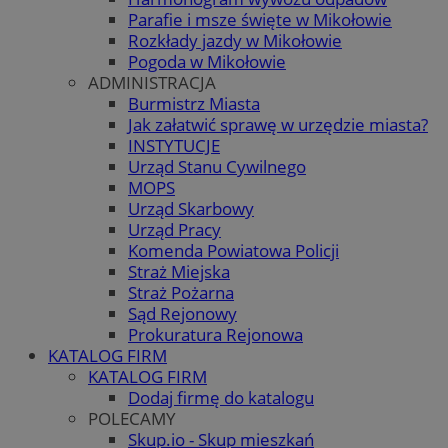
Parafie i msze święte w Mikołowie
Rozkłady jazdy w Mikołowie
Pogoda w Mikołowie
ADMINISTRACJA
Burmistrz Miasta
Jak załatwić sprawę w urzędzie miasta?
INSTYTUCJE
Urząd Stanu Cywilnego
MOPS
Urząd Skarbowy
Urząd Pracy
Komenda Powiatowa Policji
Straż Miejska
Straż Pożarna
Sąd Rejonowy
Prokuratura Rejonowa
KATALOG FIRM
KATALOG FIRM
Dodaj firmę do katalogu
POLECAMY
Skup.io - Skup mieszkań