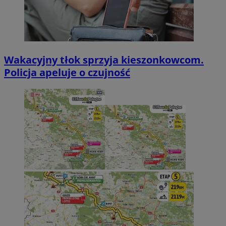
Wakacyjny tłok sprzyja kieszonkowcom.
Policja apeluje o czujność