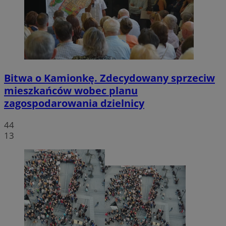
Bitwa o Kamionkę. Zdecydowany sprzeciw
mieszkańców wobec planu
zagospodarowania dzielnicy
44
13