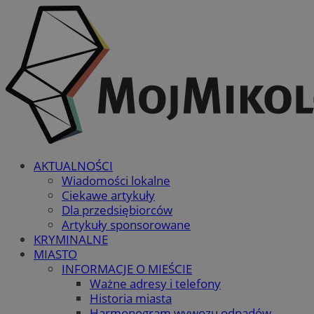
AKTUALNOŚCI
Wiadomości lokalne
Ciekawe artykuły
Dla przedsiębiorców
Artykuły sponsorowane
KRYMINALNE
MIASTO
INFORMACJE O MIEŚCIE
Ważne adresy i telefony
Historia miasta
Harmonogram wywozu odpadów