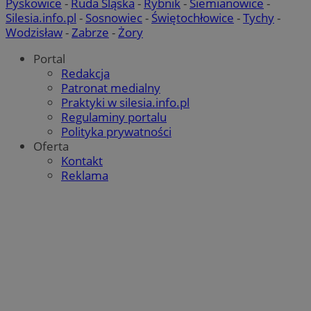
Pyskowice
-
Ruda Śląska
-
Rybnik
-
Siemianowice
-
Silesia.info.pl
-
Sosnowiec
-
Świętochłowice
-
Tychy
-
Wodzisław
-
Zabrze
-
Żory
Portal
Redakcja
Patronat medialny
Praktyki w silesia.info.pl
Regulaminy portalu
Polityka prywatności
Oferta
Kontakt
Reklama