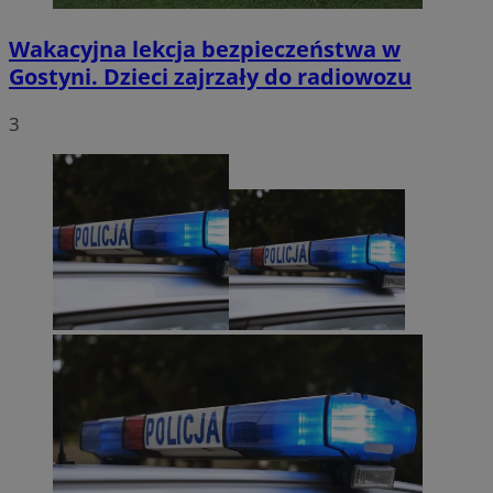
Wakacyjna lekcja bezpieczeństwa w
Gostyni. Dzieci zajrzały do radiowozu
3