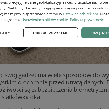
wać precyzyjne dane geolokalizacyjne i cechy urządzenia. Twoje
tryny. Niektórzy dostawcy mogą opierać się na prawnie uzasadnio
ie; masz prawo sprzeciwić się temu w
Ustawieniach reklam
. Może
woją zgodę w
Ustawieniach plików cookie
.
Polityka prywatności
EGÓŁY
ODRZUĆ WSZYSTKIE
PRZEJDŹ 
e
Wydajność
Targetowanie
Fu
yć swój gadżet ma wiele sposobów do wyk
stkim o ochronie przed utratą danych. Bo
Niezbędne
Wydajność
Targetowanie
Funkcjonalność
ożliwości są zabezpieczenia biometryczn
ie umożliwiają korzystanie z podstawowych funkcji strony internetowej, takich jak log
y siatkówka oka.
Bez niezbędnych plików cookie nie można prawidłowo korzystać ze strony internetowe
Provider
/
Okres
Opis
Domena
przechowywania