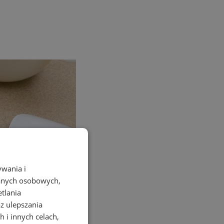
ywania i
danych osobowych,
etlania
az ulepszania
 i innych celach,