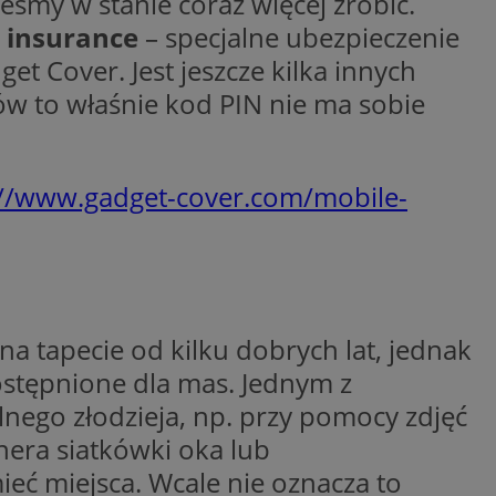
eśmy w stanie coraz więcej zrobić.
ikator sesji.
 insurance
– specjalne ubezpieczenie
ikator sesji.
 Cover. Jest jeszcze kilka innych
ikator sesji.
w to właśnie kod PIN nie ma sobie
 usługę Cookie-
erencji dotyczących
Jest to konieczne,
 działał poprawnie.
://www.gadget-cover.com/mobile-
acje o zgodzie
ch dotyczących
itryny. Rejestruje
ści i ustawień
nie w kolejnych
 nie musi ponownie
o zwiększa wygodę i
nych.
 tapecie od kilku dobrych lat, jednak
ostępnione dla mas. Jednym z
lnego złodzieja, np. przy pomocy zdjęć
unikalnych
est powiązany z
nera siatkówki oka lub
ści multimedialnych
Microsoft Clarity
be w celu śledzenia
n używany do
eć miejsca. Wcale nie oznacza to
nformacji o sesji