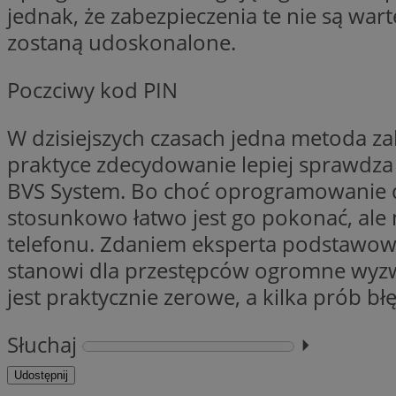
__Secure-YNID
jednak, że zabezpieczenia te nie są war
zostaną udoskonalone.
openstat_lm6n8g2
VISITOR_INFO1_LIV
Poczciwy kod PIN
W dzisiejszych czasach jedna metoda z
__gads
openstat_nuz7z3c
praktyce zdecydowanie lepiej sprawdza s
test_cookie
BVS System. Bo choć oprogramowanie do
stosunkowo łatwo jest go pokonać, ale m
_clsk
IDE
telefonu. Zdaniem eksperta podstawow
stanowi dla przestępców ogromne wyzw
jest praktycznie zerowe, a kilka prób 
_fbp
openstat_xuklp24x
Słuchaj
⏵︎
__Secure-
ROLLOUT_TOKEN
Udostępnij