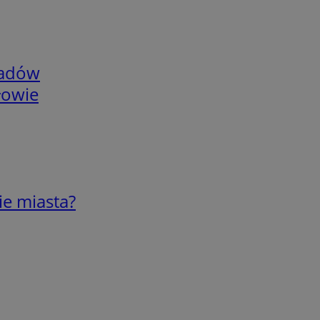
adów
łowie
ie miasta?