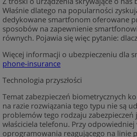
Z troski o urządzenia skrywające o nas 
SessID
Właśnie dlatego na popularności zyskuj
QeSessID
dedykowane smartfonom oferowane przez
MvSessID
sposobów na zapewnienie smartfonowi n
CookieScriptConse
równych. Pojawia się więc pytanie: dlac
Więcej informacji o ubezpieczeniu dla 
VISITOR_PRIVACY_
phone-insurance
Technologia przyszłości
Temat zabezpieczeń biometrycznych komp
na razie rozwiązania tego typu nie są 
Nazwa
Nazwa
Provider
problemów tego rodzaju zabezpieczeń je
Nazwa
_clsk
WMF-
.upload.w
właściciela telefonu. Przy odpowiednie
Uniq
YSC
oprogramowania reagującego na linie pa