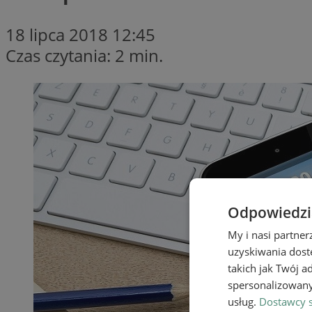
18 lipca 2018 12:45
Czas czytania: 2 min.
Odpowiedzia
My i nasi partne
uzyskiwania dost
takich jak Twój a
spersonalizowanyc
usług.
Dostawcy s