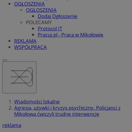
OGŁOSZENIA
OGŁOSZENIA
Dodaj Ogłoszenie
POLECAMY
Protocol IT
Pracuj.pl - Praca w Mikołowie
REKLAMA
WSPÓŁPRACA
Wiadomości lokalne
Agresja, używki i kryzys psychiczny. Policjanci z
Mikołowa ćwiczyli trudne interwencje
reklama