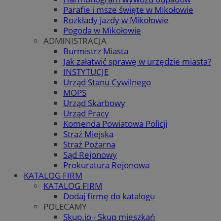
Parafie i msze święte w Mikołowie
Rozkłady jazdy w Mikołowie
Pogoda w Mikołowie
ADMINISTRACJA
Burmistrz Miasta
Jak załatwić sprawę w urzędzie miasta?
INSTYTUCJE
Urząd Stanu Cywilnego
MOPS
Urząd Skarbowy
Urząd Pracy
Komenda Powiatowa Policji
Straż Miejska
Straż Pożarna
Sąd Rejonowy
Prokuratura Rejonowa
KATALOG FIRM
KATALOG FIRM
Dodaj firmę do katalogu
POLECAMY
Skup.io - Skup mieszkań