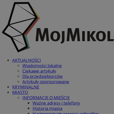
AKTUALNOŚCI
Wiadomości lokalne
Ciekawe artykuły
Dla przedsiębiorców
Artykuły sponsorowane
KRYMINALNE
MIASTO
INFORMACJE O MIEŚCIE
Ważne adresy i telefony
Historia miasta
Harmonogram wywozu odpadów