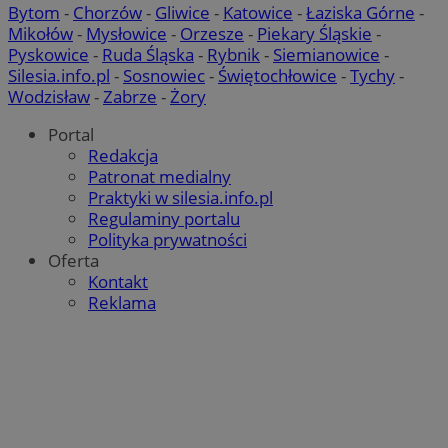
Bytom
-
Chorzów
-
Gliwice
-
Katowice
-
Łaziska Górne
-
Mikołów
-
Mysłowice
-
Orzesze
-
Piekary Śląskie
-
Pyskowice
-
Ruda Śląska
-
Rybnik
-
Siemianowice
-
Silesia.info.pl
-
Sosnowiec
-
Świętochłowice
-
Tychy
-
Wodzisław
-
Zabrze
-
Żory
Portal
Redakcja
Patronat medialny
Praktyki w silesia.info.pl
Regulaminy portalu
Polityka prywatności
Oferta
Kontakt
Reklama