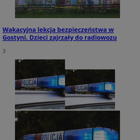
Wakacyjna lekcja bezpieczeństwa w
Gostyni. Dzieci zajrzały do radiowozu
3