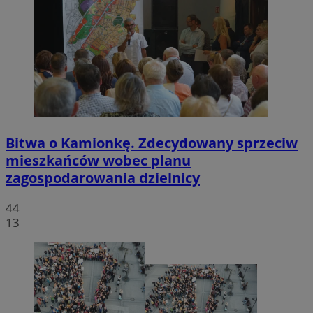
Bitwa o Kamionkę. Zdecydowany sprzeciw
mieszkańców wobec planu
zagospodarowania dzielnicy
44
13