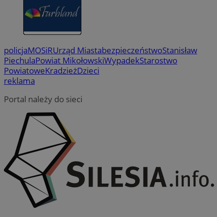
policja
MOSiR
Urząd Miasta
bezpieczeństwo
Stanisław
Piechula
Powiat Mikołowski
Wypadek
Starostwo
Powiatowe
Kradzież
Dzieci
reklama
Portal należy do sieci