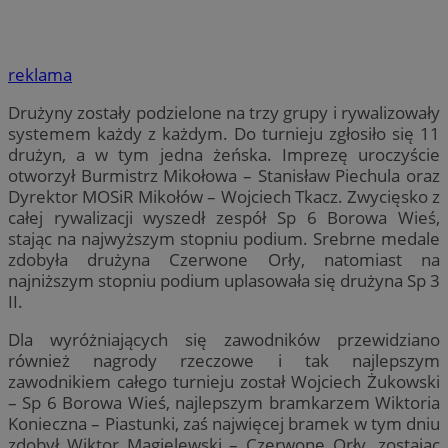
reklama
Drużyny zostały podzielone na trzy grupy i rywalizowały
systemem każdy z każdym. Do turnieju zgłosiło się 11
drużyn, a w tym jedna żeńska. Imprezę uroczyście
otworzył Burmistrz Mikołowa – Stanisław Piechula oraz
Dyrektor MOSiR Mikołów – Wojciech Tkacz. Zwycięsko z
całej rywalizacji wyszedł zespół Sp 6 Borowa Wieś,
stając na najwyższym stopniu podium. Srebrne medale
zdobyła drużyna Czerwone Orły, natomiast na
najniższym stopniu podium uplasowała się drużyna Sp 3
II.
Dla wyróżniających się zawodników przewidziano
również nagrody rzeczowe i tak najlepszym
zawodnikiem całego turnieju został Wojciech Żukowski
– Sp 6 Borowa Wieś, najlepszym bramkarzem Wiktoria
Konieczna – Piastunki, zaś najwięcej bramek w tym dniu
zdobył Wiktor Magielewski – Czerwone Orły, zostając