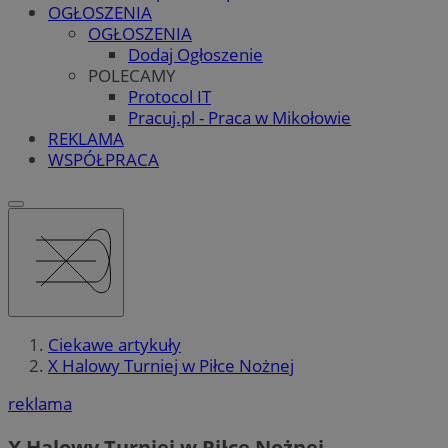
OGŁOSZENIA
OGŁOSZENIA
Dodaj Ogłoszenie
POLECAMY
Protocol IT
Pracuj.pl - Praca w Mikołowie
REKLAMA
WSPÓŁPRACA
Ciekawe artykuły
X Halowy Turniej w Piłce Nożnej
reklama
X Halowy Turniej w Piłce Nożnej