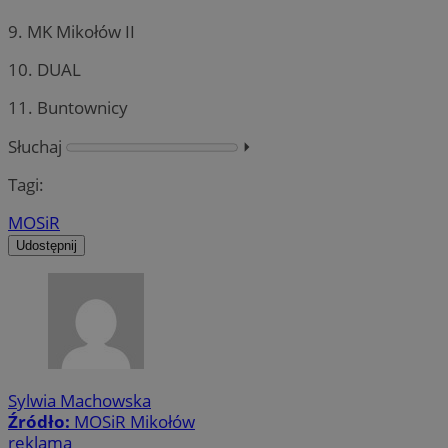
9. MK Mikołów II
10. DUAL
11. Buntownicy
Słuchaj
⏵︎
Tagi:
MOSiR
Udostępnij
Sylwia Machowska
Źródło:
MOSiR Mikołów
reklama