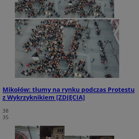
Mikołów: tłumy na rynku podczas Protestu
z Wykrzyknikiem [ZDJĘCIA]
38
35