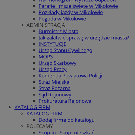
Parafie i msze święte w Mikołowie
Rozkłady jazdy w Mikołowie
Pogoda w Mikołowie
ADMINISTRACJA
Burmistrz Miasta
Jak załatwić sprawę w urzędzie miasta?
INSTYTUCJE
Urząd Stanu Cywilnego
MOPS
Urząd Skarbowy
Urząd Pracy
Komenda Powiatowa Policji
Straż Miejska
Straż Pożarna
Sąd Rejonowy
Prokuratura Rejonowa
KATALOG FIRM
KATALOG FIRM
Dodaj firmę do katalogu
POLECAMY
Skup.io - Skup mieszkań