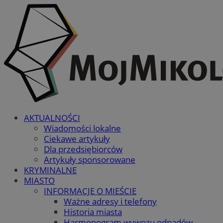
AKTUALNOŚCI
Wiadomości lokalne
Ciekawe artykuły
Dla przedsiębiorców
Artykuły sponsorowane
KRYMINALNE
MIASTO
INFORMACJE O MIEŚCIE
Ważne adresy i telefony
Historia miasta
Harmonogram wywozu odpadów