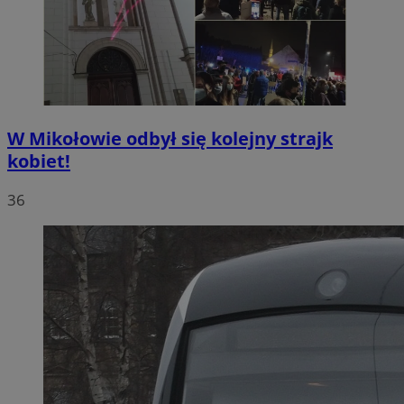
W Mikołowie odbył się kolejny strajk
kobiet!
36