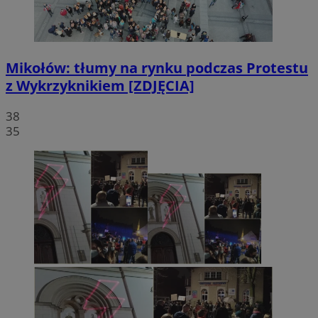
Mikołów: tłumy na rynku podczas Protestu
z Wykrzyknikiem [ZDJĘCIA]
38
35