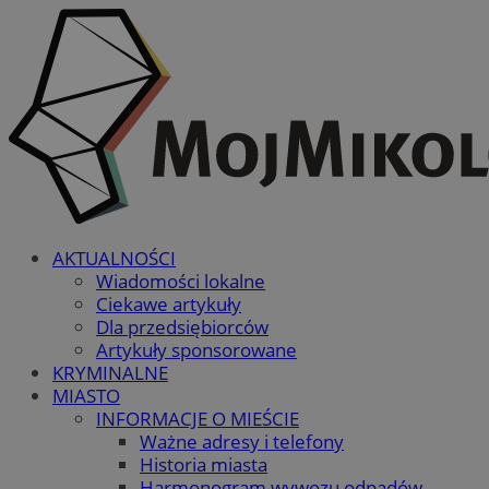
AKTUALNOŚCI
Wiadomości lokalne
Ciekawe artykuły
Dla przedsiębiorców
Artykuły sponsorowane
KRYMINALNE
MIASTO
INFORMACJE O MIEŚCIE
Ważne adresy i telefony
Historia miasta
Harmonogram wywozu odpadów