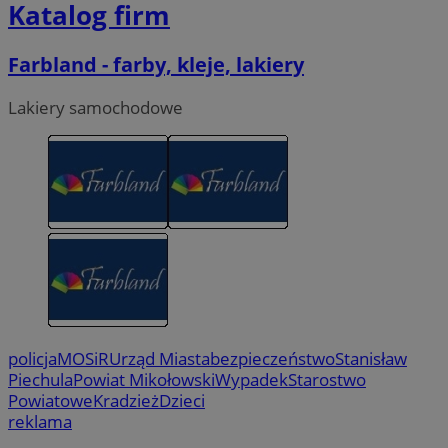
Katalog firm
Farbland - farby, kleje, lakiery
Lakiery samochodowe
policja
MOSiR
Urząd Miasta
bezpieczeństwo
Stanisław
Piechula
Powiat Mikołowski
Wypadek
Starostwo
Powiatowe
Kradzież
Dzieci
reklama