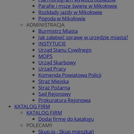
Parafie i msze święte w Mikołowie
Rozkłady jazdy w Mikołowie
Pogoda w Mikołowie
ADMINISTRACJA
Burmistrz Miasta
Jak załatwić sprawę w urzędzie miasta?
INSTYTUCJE
Urząd Stanu Cywilnego
MOPS
Urząd Skarbowy
Urząd Pracy
Komenda Powiatowa Policji
Straż Miejska
Straż Pożarna
Sąd Rejonowy
Prokuratura Rejonowa
KATALOG FIRM
KATALOG FIRM
Dodaj firmę do katalogu
POLECAMY
Skup.io - Skup mieszkań