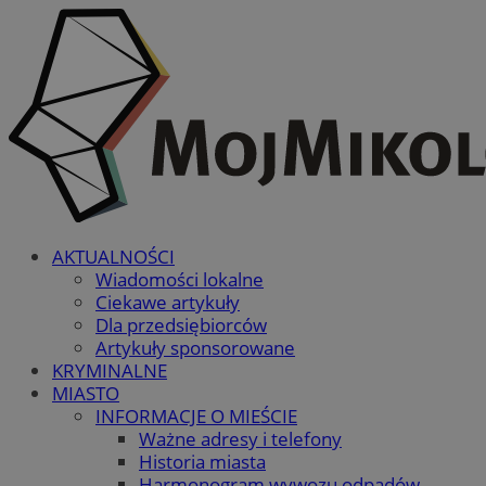
AKTUALNOŚCI
Wiadomości lokalne
Ciekawe artykuły
Dla przedsiębiorców
Artykuły sponsorowane
KRYMINALNE
MIASTO
INFORMACJE O MIEŚCIE
Ważne adresy i telefony
Historia miasta
Harmonogram wywozu odpadów