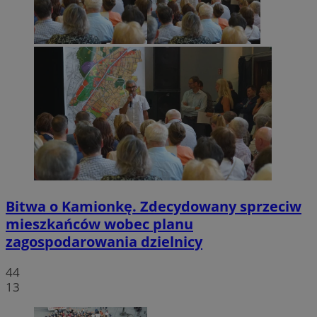
Bitwa o Kamionkę. Zdecydowany sprzeciw
mieszkańców wobec planu
zagospodarowania dzielnicy
44
13