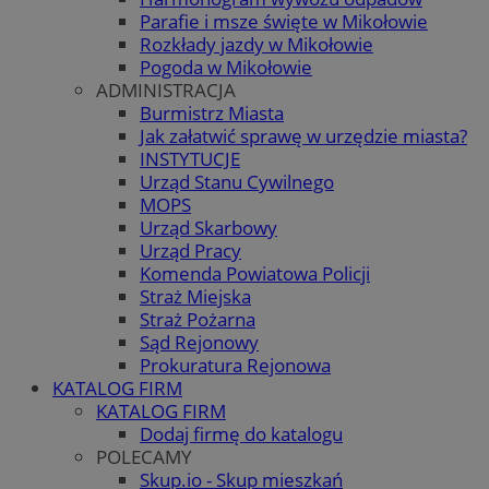
Parafie i msze święte w Mikołowie
Rozkłady jazdy w Mikołowie
Pogoda w Mikołowie
ADMINISTRACJA
Burmistrz Miasta
Jak załatwić sprawę w urzędzie miasta?
INSTYTUCJE
Urząd Stanu Cywilnego
MOPS
Urząd Skarbowy
Urząd Pracy
Komenda Powiatowa Policji
Straż Miejska
Straż Pożarna
Sąd Rejonowy
Prokuratura Rejonowa
KATALOG FIRM
KATALOG FIRM
Dodaj firmę do katalogu
POLECAMY
Skup.io - Skup mieszkań