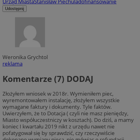
Urząd Miasta
Stanisław Piechula
dofinansowanie
Udostępnij
Weronika Grychtol
reklama
Komentarze (7)
DODAJ
Złożyłem wniosek w 2018r. Wymieniłem piec,
wyremontowałem instalację, złożyłem wszystkie
wymagane faktury i dokumenty. Tyle faktów.
Uwierzyłem, że to Dotacja ( czyli nie masz pieniędzy,
Miasto współuczestniczy w kosztach). Do dziś, a mamy
koniec I kwartału 2019 nikt z urzędu nawet nie
pofatygował się by sprawdzić, czy rzeczywiście
dokonano wymiany pieca, nie mówiąc o refundacji