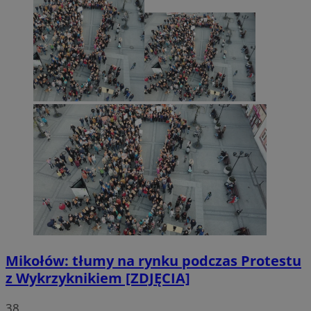
Mikołów: tłumy na rynku podczas Protestu
z Wykrzyknikiem [ZDJĘCIA]
38