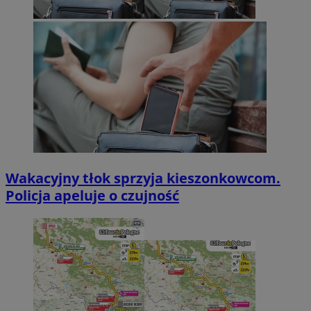
Wakacyjny tłok sprzyja kieszonkowcom.
Policja apeluje o czujność