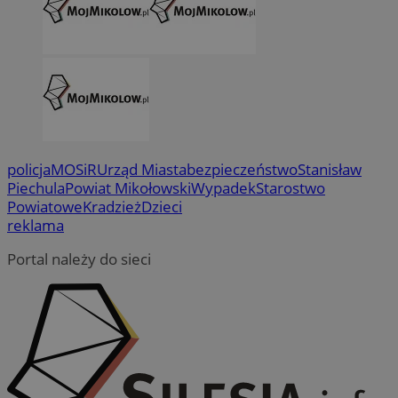
policja
MOSiR
Urząd Miasta
bezpieczeństwo
Stanisław
Piechula
Powiat Mikołowski
Wypadek
Starostwo
Powiatowe
Kradzież
Dzieci
reklama
Portal należy do sieci