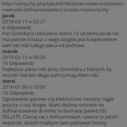
http://umtychy.pl/artykul/4748/pone-nowe-mozliwosci-
i-warunki-dofinansowania-z-urzedu-miasta-tychy
jacek
2018-03-11 o 22:21
6
Odpowiedz
Pan Szombara robił piece dobre 15 lat temu,teraz nie
ma pieców 5 klasa u niego wogóle,jest kooperantem
sam nie robi całego pieca od podstaw.
marek
2018-02-15 o 08:26
10
Odpowiedz
Najlepsze piece robi Jerzy Szombara z Dolnych.Są
mocne i bardzo długo wytrzymują.Mam taki.
starsi
2018-01-30 o 10:50
10
Odpowiedz
Ogrzewanie gazowe czy elektryczne niestety ciągle
jeszcze u nas drogie. Mam złożony wniosek na
dofinansowanie do kotła na biomasę (pellet) EEI
PELLETS. Cieszę się z dofinansowań, zawsze to jakieś
wsparcie, aniżeli miałbym sam pokrywać koszty