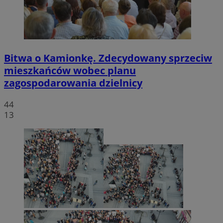
Bitwa o Kamionkę. Zdecydowany sprzeciw
mieszkańców wobec planu
zagospodarowania dzielnicy
44
13