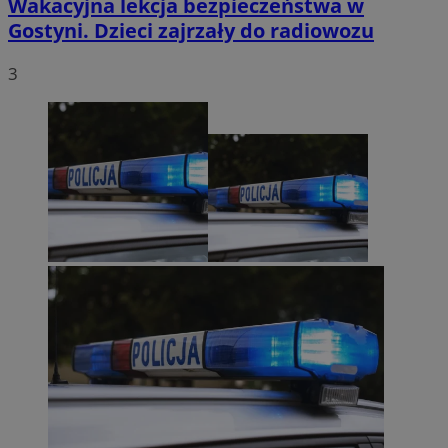
Wakacyjna lekcja bezpieczeństwa w
Gostyni. Dzieci zajrzały do radiowozu
3