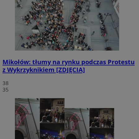
Mikołów: tłumy na rynku podczas Protestu
z Wykrzyknikiem [ZDJĘCIA]
38
35