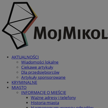
AKTUALNOŚCI
Wiadomości lokalne
Ciekawe artykuły
Dla przedsiębiorców
Artykuły sponsorowane
KRYMINALNE
MIASTO
INFORMACJE O MIEŚCIE
Ważne adresy i telefony
Historia miasta
Harmonogram wywozu odpadów