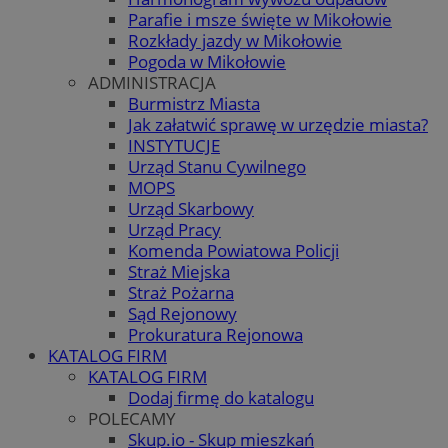
Parafie i msze święte w Mikołowie
Rozkłady jazdy w Mikołowie
Pogoda w Mikołowie
ADMINISTRACJA
Burmistrz Miasta
Jak załatwić sprawę w urzędzie miasta?
INSTYTUCJE
Urząd Stanu Cywilnego
MOPS
Urząd Skarbowy
Urząd Pracy
Komenda Powiatowa Policji
Straż Miejska
Straż Pożarna
Sąd Rejonowy
Prokuratura Rejonowa
KATALOG FIRM
KATALOG FIRM
Dodaj firmę do katalogu
POLECAMY
Skup.io - Skup mieszkań