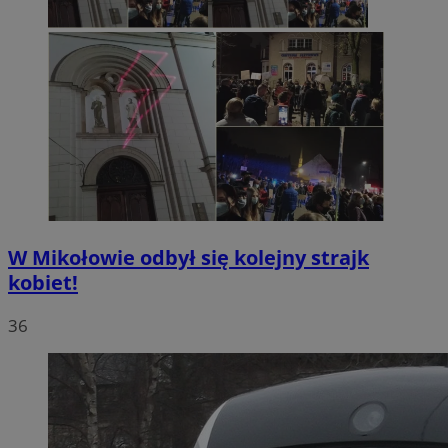
W Mikołowie odbył się kolejny strajk
kobiet!
36