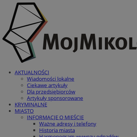
AKTUALNOŚCI
Wiadomości lokalne
Ciekawe artykuły
Dla przedsiębiorców
Artykuły sponsorowane
KRYMINALNE
MIASTO
INFORMACJE O MIEŚCIE
Ważne adresy i telefony
Historia miasta
Harmonogram wywozu odpadów