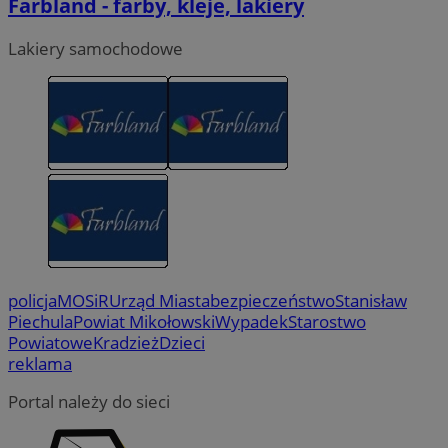
Farbland - farby, kleje, lakiery
Lakiery samochodowe
policja
MOSiR
Urząd Miasta
bezpieczeństwo
Stanisław
Piechula
Powiat Mikołowski
Wypadek
Starostwo
Powiatowe
Kradzież
Dzieci
reklama
Portal należy do sieci