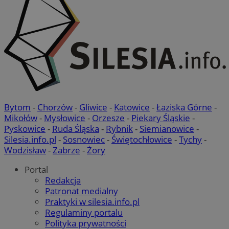
Bytom
-
Chorzów
-
Gliwice
-
Katowice
-
Łaziska Górne
-
Mikołów
-
Mysłowice
-
Orzesze
-
Piekary Śląskie
-
Pyskowice
-
Ruda Śląska
-
Rybnik
-
Siemianowice
-
Silesia.info.pl
-
Sosnowiec
-
Świętochłowice
-
Tychy
-
Wodzisław
-
Zabrze
-
Żory
Portal
Redakcja
Patronat medialny
Praktyki w silesia.info.pl
Regulaminy portalu
Polityka prywatności