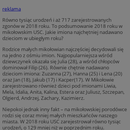
reklama
Równo tysiąc urodzeń i aż 717 zarejestrowanych
zgonów w 2018 roku. To podsumowanie 2018 roku w
mikołowskim USC. Jakie imiona najchętniej nadawano
dzieciom w ubiegłym roku?
Rodzice małych mikołowian najczęściej decydowali się
na jedno z ośmiu imion. Najpopularniejsza wśród
dziewczynek okazała się Julia (28), a wśród chłopców
dominował Filip (26). Równie chętnie nadawano
dzieciom imiona: Zuzanna (27), Hanna (25) i Lena (20)
oraz Jan (18), Jakub (17) i Kacper(17). W Mikołowie
zarejestrowano również dzieci pod imionami Liwia,
Mela, Idalia, Anita, Kalina, Estera oraz Juliusz, Szczepan,
Olgierd, Andrzej, Zachary, Kazimierz.
Niepokoi jednak inny fakt – na mikołowskiej porodówce
rodzi się coraz mniej małych mieszkańców naszego
miasta. W 2018 roku USC zarejestrował równo tysiąc
urodzeń, o 129 mniej niż w poprzednim roku.