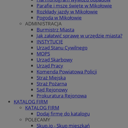
Parafie i msze święte w Mikołowie
Rozkłady jazdy w Mikołowie
Pogoda w Mikołowie
ADMINISTRACJA
Burmistrz Miasta
Jak załatwić sprawę w urzędzie miasta?
INSTYTUCJE
Urząd Stanu Cywilnego
MOPS
Urząd Skarbowy
Urząd Pracy
Komenda Powiatowa Policji
Straż Miejska
Straż Pożarna
Sąd Rejonowy
Prokuratura Rejonowa
KATALOG FIRM
KATALOG FIRM
Dodaj firmę do katalogu
POLECAMY
Skup.io - Skup mieszkań