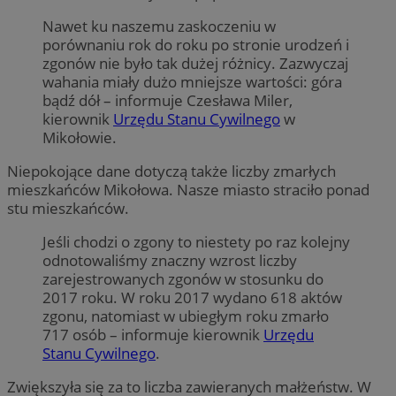
Nawet ku naszemu zaskoczeniu w
porównaniu rok do roku po stronie urodzeń i
zgonów nie było tak dużej różnicy. Zazwyczaj
wahania miały dużo mniejsze wartości: góra
bądź dół – informuje Czesława Miler,
kierownik
Urzędu Stanu Cywilnego
w
Mikołowie.
Niepokojące dane dotyczą także liczby zmarłych
mieszkańców Mikołowa. Nasze miasto straciło ponad
stu mieszkańców.
Jeśli chodzi o zgony to niestety po raz kolejny
odnotowaliśmy znaczny wzrost liczby
zarejestrowanych zgonów w stosunku do
2017 roku. W roku 2017 wydano 618 aktów
zgonu, natomiast w ubiegłym roku zmarło
717 osób – informuje kierownik
Urzędu
Stanu Cywilnego
.
Zwiększyła się za to liczba zawieranych małżeństw. W