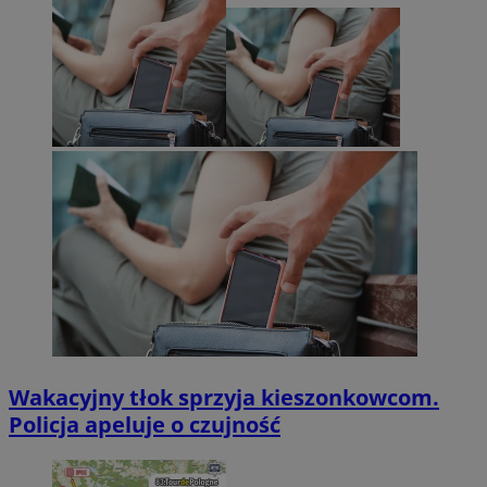
Wakacyjny tłok sprzyja kieszonkowcom.
Policja apeluje o czujność