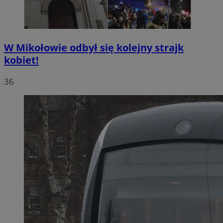
W Mikołowie odbył się kolejny strajk
kobiet!
36