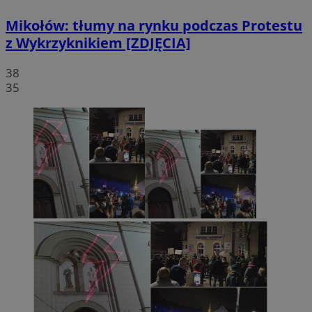
Mikołów: tłumy na rynku podczas Protestu
z Wykrzyknikiem [ZDJĘCIA]
38
35