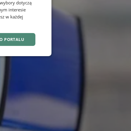
 wybory dotyczą
nym interesie
sz w każdej
DO PORTALU
nkcjonalność
owanie użytkownika i
j.