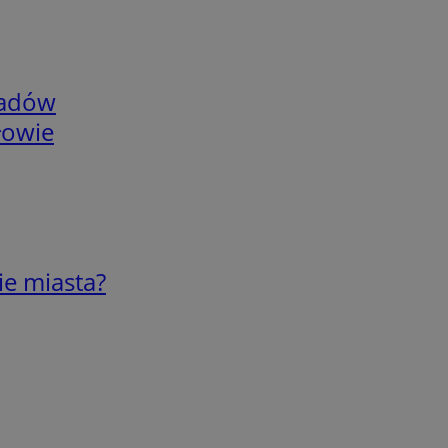
adów
łowie
ie miasta?