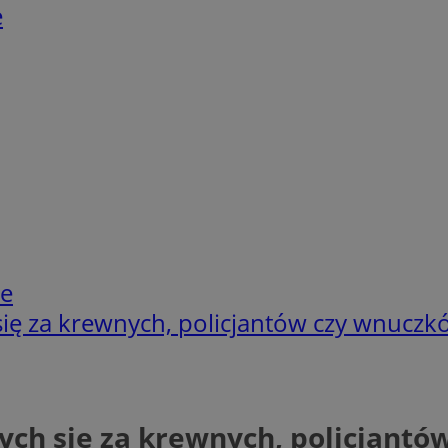
e
ie
ię za krewnych, policjantów czy wnuczk
ych się za krewnych, policjantó