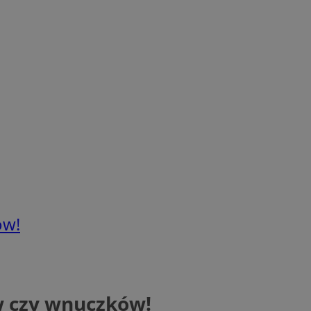
ów!
w czy wnuczków!