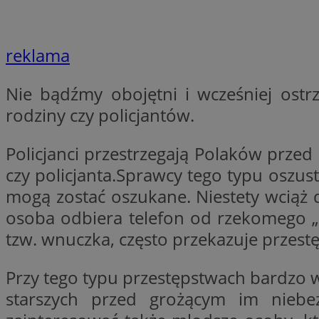
__Secure-YNID
openstat_lm6n8g2
VISITOR_INFO1_LIV
reklama
Nie bądźmy obojętni i wcześniej ost
__gads
rodziny czy policjantów.
openstat_nuz7z3c
test_cookie
Policjanci przestrzegają Polaków prze
czy policjanta.Sprawcy tego typu oszu
_clsk
IDE
mogą zostać oszukane. Niestety wciąż 
osoba odbiera telefon od rzekomego „
tzw. wnuczka, często przekazuje przest
_fbp
openstat_xuklp24x
Przy tego typu przestępstwach bardzo 
__Secure-
starszych przed grożącym im niebe
ROLLOUT_TOKEN