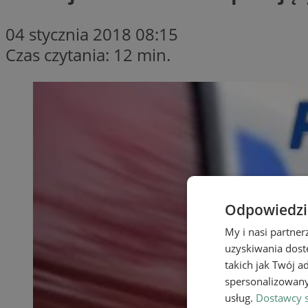
04 stycznia 2018 08:15
Czas czytania: 12 min.
Odpowiedzia
My i nasi partne
uzyskiwania dost
takich jak Twój a
spersonalizowanyc
usług.
Dostawcy s