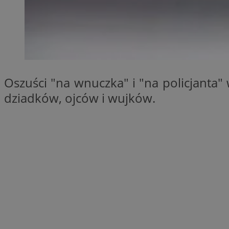
SessID
QeSessID
MvSessID
CookieScriptConse
Oszuści "na wnuczka" i "na policjanta"
VISITOR_PRIVACY_
dziadków, ojców i wujków.
Nazwa
Nazwa
Provider
Nazwa
_clsk
WMF-
.upload.w
Uniq
YSC