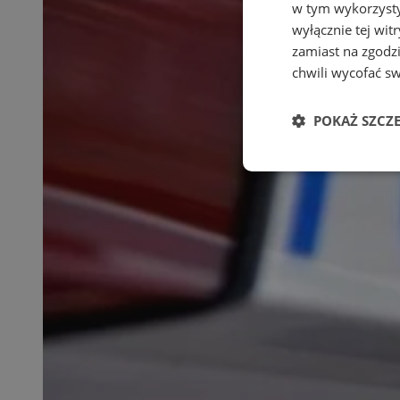
w tym wykorzysty
wyłącznie tej wi
zamiast na zgodz
chwili wycofać s
POKAŻ SZCZ
Niezbędn
Niezbędne pliki cook
zarządzanie kontem. 
Nazwa