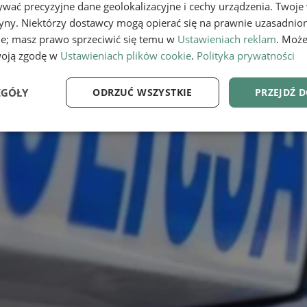
wać precyzyjne dane geolokalizacyjne i cechy urządzenia. Twoje
tryny. Niektórzy dostawcy mogą opierać się na prawnie uzasadnio
ie; masz prawo sprzeciwić się temu w
Ustawieniach reklam
. Może
woją zgodę w
Ustawieniach plików cookie
.
Polityka prywatności
EGÓŁY
ODRZUĆ WSZYSTKIE
PRZEJDŹ 
e
Wydajność
Targetowanie
Fu
Niezbędne
Wydajność
Targetowanie
Funkcjonalność
ie umożliwiają korzystanie z podstawowych funkcji strony internetowej, takich jak log
Bez niezbędnych plików cookie nie można prawidłowo korzystać ze strony internetowe
Provider
/
Okres
Opis
Domena
przechowywania