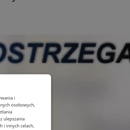
ywania i
danych osobowych,
etlania
az ulepszania
 i innych celach,