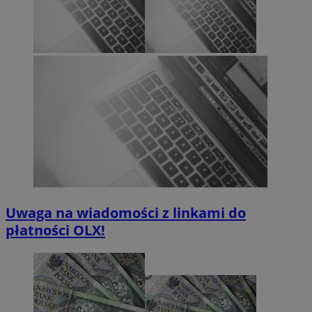
Uwaga na wiadomości z linkami do
płatności OLX!