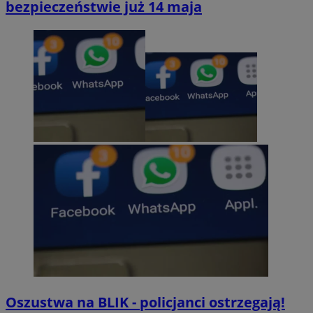
bezpieczeństwie już 14 maja
Oszustwa na BLIK - policjanci ostrzegają!