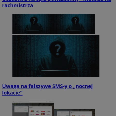
rachmistrza
Uwaga na fałszywe SMS-y o „nocnej
lokacie”