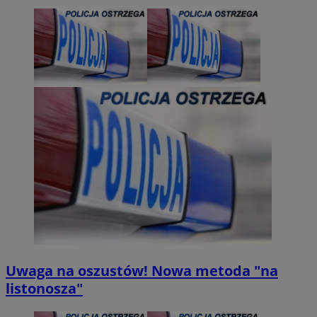
Uwaga na oszustów! Nowa metoda "na
listonosza"