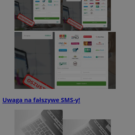
Uwaga na fałszywe SMS-y!