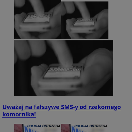
Uważaj na fałszywe SMS-y od rzekomego
komornika!