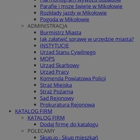
Parafie i msze święte w Mikołowie
Rozkłady jazdy w Mikołowie
Pogoda w Mikołowie
ADMINISTRACJA
Burmistrz Miasta
Jak załatwić sprawę w urzędzie miasta?
INSTYTUCJE
Urząd Stanu Cywilnego
MOPS
Urząd Skarbowy
Urząd Pracy
Komenda Powiatowa Policji
Straż Miejska
Straż Pożarna
Sąd Rejonowy
Prokuratura Rejonowa
KATALOG FIRM
KATALOG FIRM
Dodaj firmę do katalogu
POLECAMY
Skup.io - Skup mieszkań