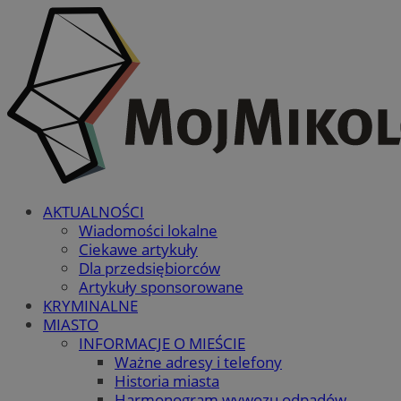
AKTUALNOŚCI
Wiadomości lokalne
Ciekawe artykuły
Dla przedsiębiorców
Artykuły sponsorowane
KRYMINALNE
MIASTO
INFORMACJE O MIEŚCIE
Ważne adresy i telefony
Historia miasta
Harmonogram wywozu odpadów