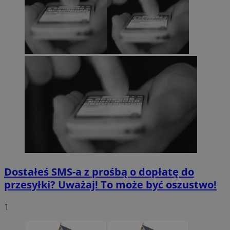
Dostałeś SMS-a z prośbą o dopłatę do
przesyłki? Uważaj! To może być oszustwo!
1