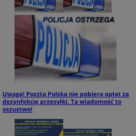
Uwaga! Poczta Polska nie pobiera opłat za
dezynfekcję przesyłki. Ta wiadomość to
oszustwo!