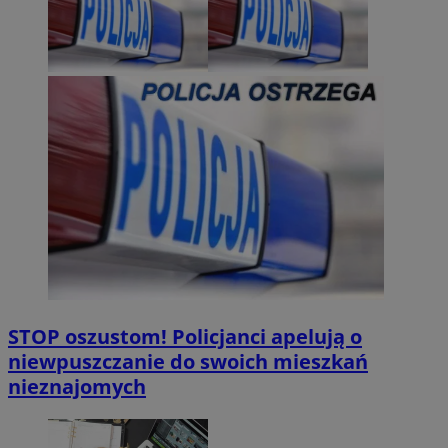
STOP oszustom! Policjanci apelują o
niewpuszczanie do swoich mieszkań
nieznajomych