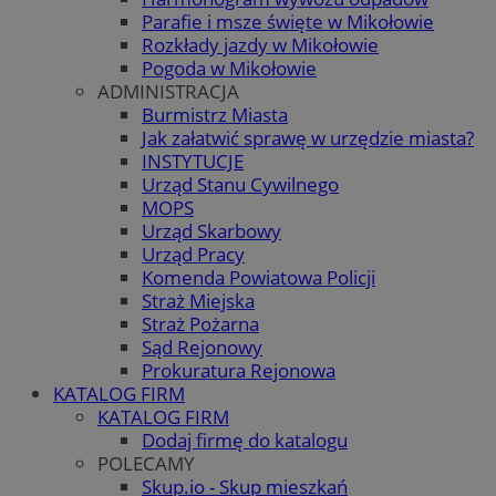
Parafie i msze święte w Mikołowie
Rozkłady jazdy w Mikołowie
Pogoda w Mikołowie
ADMINISTRACJA
Burmistrz Miasta
Jak załatwić sprawę w urzędzie miasta?
INSTYTUCJE
Urząd Stanu Cywilnego
MOPS
Urząd Skarbowy
Urząd Pracy
Komenda Powiatowa Policji
Straż Miejska
Straż Pożarna
Sąd Rejonowy
Prokuratura Rejonowa
KATALOG FIRM
KATALOG FIRM
Dodaj firmę do katalogu
POLECAMY
Skup.io - Skup mieszkań