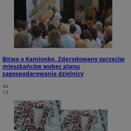
Bitwa o Kamionkę. Zdecydowany sprzeciw
mieszkańców wobec planu
zagospodarowania dzielnicy
44
13