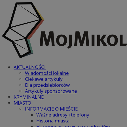
AKTUALNOŚCI
Wiadomości lokalne
Ciekawe artykuły
Dla przedsiębiorców
Artykuły sponsorowane
KRYMINALNE
MIASTO
INFORMACJE O MIEŚCIE
Ważne adresy i telefony
Historia miasta
Harmonogram wywozu odpadów