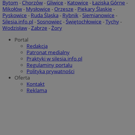
Bytom
-
Chorzów
-
Gliwice
-
Katowice
-
Łaziska Górne
-
Mikołów
-
Mysłowice
-
Orzesze
-
Piekary Śląskie
-
Pyskowice
-
Ruda Śląska
-
Rybnik
-
Siemianowice
-
Silesia.info.pl
-
Sosnowiec
-
Świętochłowice
-
Tychy
-
Wodzisław
-
Zabrze
-
Żory
Portal
Redakcja
Patronat medialny
Praktyki w silesia.info.pl
Regulaminy portalu
Polityka prywatności
Oferta
Kontakt
Reklama