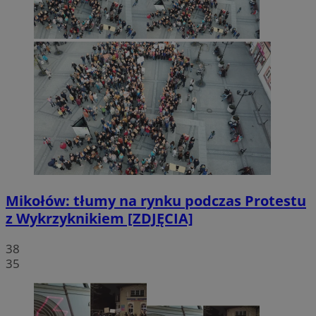
Mikołów: tłumy na rynku podczas Protestu
z Wykrzyknikiem [ZDJĘCIA]
38
35