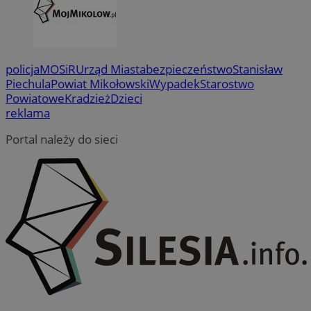
policja
MOSiR
Urząd Miasta
bezpieczeństwo
Stanisław
Piechula
Powiat Mikołowski
Wypadek
Starostwo
Powiatowe
Kradzież
Dzieci
reklama
Portal należy do sieci