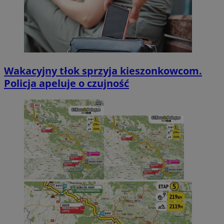
Wakacyjny tłok sprzyja kieszonkowcom.
Policja apeluje o czujność