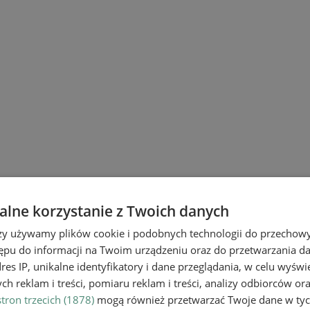
lne korzystanie z Twoich danych
rzy używamy plików cookie i podobnych technologii do przechow
ikołowa, które zajmuje się przede wszyst
ępu do informacji na Twoim urządzeniu oraz do przetwarzania 
dres IP, unikalne identyfikatory i dane przeglądania, w celu wyświ
stwa.
h reklam i treści, pomiaru reklam i treści, analizy odbiorców or
tron trzecich (1878)
mogą również przetwarzać Twoje dane w tych