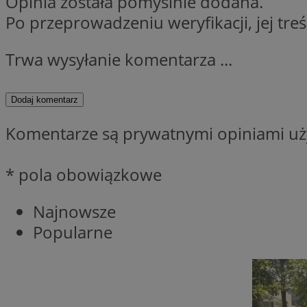
Opinia została pomyślnie dodana.
__Secure-YNID
Po przeprowadzeniu weryfikacji, jej tre
openstat_lm6n8g2
VISITOR_INFO1_LIV
Trwa wysyłanie komentarza ...
Dodaj komentarz
__gads
openstat_nuz7z3c
Komentarze są prywatnymi opiniami uży
test_cookie
* pola obowiązkowe
_clsk
IDE
Najnowsze
Popularne
_fbp
openstat_xuklp24x
__Secure-
ROLLOUT_TOKEN