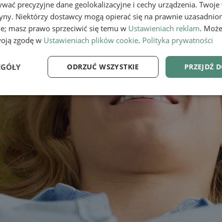
wać precyzyjne dane geolokalizacyjne i cechy urządzenia. Twoje
tryny. Niektórzy dostawcy mogą opierać się na prawnie uzasadnio
ie; masz prawo sprzeciwić się temu w
Ustawieniach reklam
. Może
woją zgodę w
Ustawieniach plików cookie
.
Polityka prywatności
EGÓŁY
ODRZUĆ WSZYSTKIE
PRZEJDŹ 
e
Wydajność
Targetowanie
Fu
Niezbędne
Wydajność
Targetowanie
Funkcjonalność
ie umożliwiają korzystanie z podstawowych funkcji strony internetowej, takich jak log
Bez niezbędnych plików cookie nie można prawidłowo korzystać ze strony internetowe
Provider
/
Okres
Opis
Domena
przechowywania