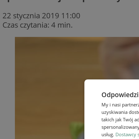
22 stycznia 2019 11:00
Czas czytania: 4 min.
Odpowiedzia
My i nasi partne
uzyskiwania dost
takich jak Twój a
spersonalizowanyc
usług.
Dostawcy s