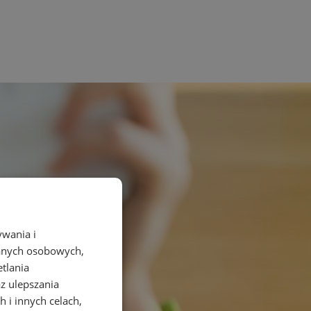
ywania i
danych osobowych,
etlania
az ulepszania
 i innych celach,