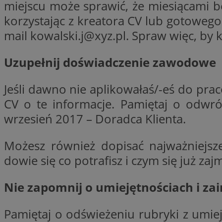
miejscu może sprawić, że miesiącami b
__Secure-YNID
korzystając z kreatora CV lub gotowe
openstat_lm6n8g2
mail
kowalski.j@xyz.pl
. Spraw więc, by 
VISITOR_INFO1_LIV
Uzupełnij doświadczenie zawodowe
__gads
openstat_nuz7z3c
Jeśli dawno nie aplikowałaś/-eś do pr
CV o te informacje. Pamiętaj o odwró
test_cookie
wrzesień 2017 – Doradca Klienta.
_clsk
IDE
Możesz również dopisać najważniejsz
dowie się co potrafisz i czym się już za
_fbp
Nie zapomnij o umiejętnościach i za
openstat_xuklp24x
__Secure-
ROLLOUT_TOKEN
Pamiętaj o odświeżeniu rubryki z umiej