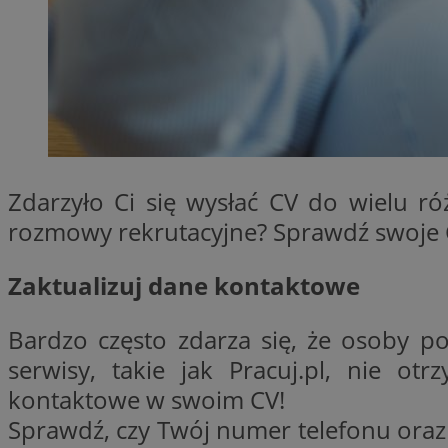
SessID
QeSessID
MvSessID
CookieScriptConse
VISITOR_PRIVACY_
Zdarzyło Ci się wysłać CV do wielu ró
rozmowy rekrutacyjne? Sprawdź swoje C
Zaktualizuj dane kontaktowe
Bardzo często zdarza się, że osoby p
Nazwa
Nazwa
Provider
serwisy, takie jak Pracuj.pl, nie o
Nazwa
kontaktowe w swoim CV!
_clsk
WMF-
.upload.w
Uniq
YSC
Sprawdź, czy Twój numer telefonu oraz