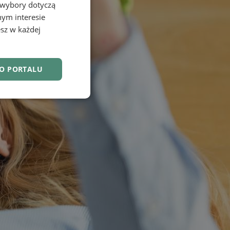
 wybory dotyczą
nym interesie
sz w każdej
DO PORTALU
nkcjonalność
owanie użytkownika i
j.