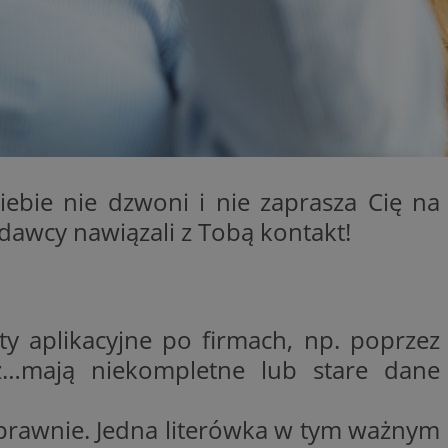
ikator sesji.
ikator sesji.
ikator sesji.
 usługę Cookie-
erencji dotyczących
Jest to konieczne,
 działał poprawnie.
acje o zgodzie
ch dotyczących
iebie nie dzwoni i nie zaprasza Cię na
itryny. Rejestruje
ści i ustawień
dawcy nawiązali z Tobą kontakt!
nie w kolejnych
 nie musi ponownie
o zwiększa wygodę i
nych.
y aplikacyjne po firmach, np. poprzez
waż…mają niekompletne lub stare dane
unikalnych
est powiązany z
ści multimedialnych
Microsoft Clarity
be w celu śledzenia
oprawnie. Jedna literówka w tym ważnym
n używany do
nformacji o sesji