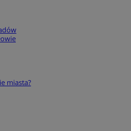
adów
łowie
ie miasta?