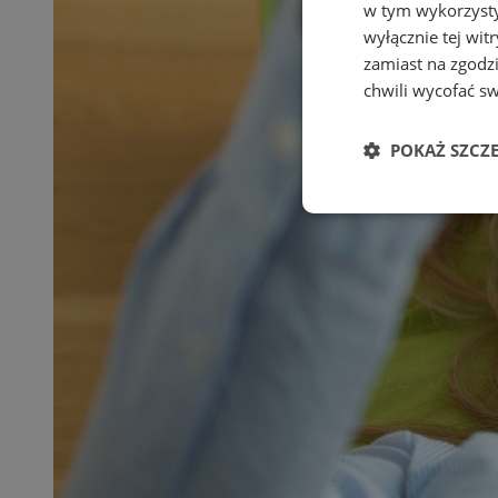
w tym wykorzysty
wyłącznie tej wi
zamiast na zgodz
chwili wycofać s
POKAŻ SZCZ
Niezbędn
Niezbędne pliki cook
zarządzanie kontem. 
Nazwa