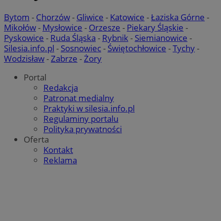
Bytom
-
Chorzów
-
Gliwice
-
Katowice
-
Łaziska Górne
-
Mikołów
-
Mysłowice
-
Orzesze
-
Piekary Śląskie
-
Pyskowice
-
Ruda Śląska
-
Rybnik
-
Siemianowice
-
Silesia.info.pl
-
Sosnowiec
-
Świętochłowice
-
Tychy
-
Wodzisław
-
Zabrze
-
Żory
Portal
Redakcja
Patronat medialny
Praktyki w silesia.info.pl
Regulaminy portalu
Polityka prywatności
Oferta
Kontakt
Reklama