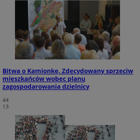
Bitwa o Kamionkę. Zdecydowany sprzeciw
mieszkańców wobec planu
zagospodarowania dzielnicy
44
13