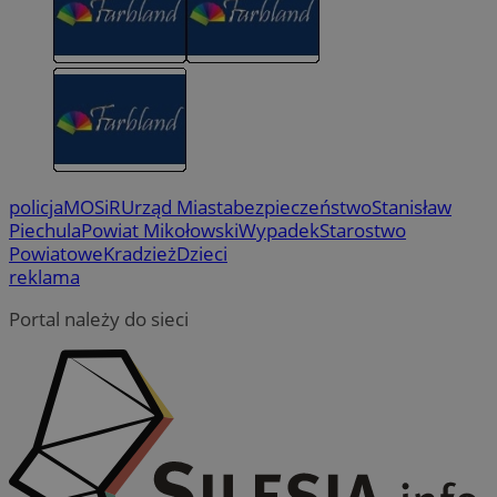
policja
MOSiR
Urząd Miasta
bezpieczeństwo
Stanisław
Piechula
Powiat Mikołowski
Wypadek
Starostwo
Powiatowe
Kradzież
Dzieci
reklama
Portal należy do sieci