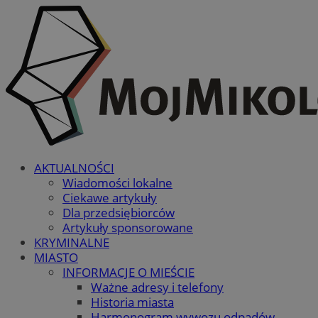
AKTUALNOŚCI
Wiadomości lokalne
Ciekawe artykuły
Dla przedsiębiorców
Artykuły sponsorowane
KRYMINALNE
MIASTO
INFORMACJE O MIEŚCIE
Ważne adresy i telefony
Historia miasta
Harmonogram wywozu odpadów