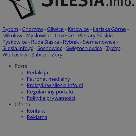
Bytom
-
Chorzów
-
Gliwice
-
Katowice
-
Łaziska Górne
-
Mikołów
-
Mysłowice
-
Orzesze
-
Piekary Śląskie
-
Pyskowice
-
Ruda Śląska
-
Rybnik
-
Siemianowice
-
Silesia.info.pl
-
Sosnowiec
-
Świętochłowice
-
Tychy
-
Wodzisław
-
Zabrze
-
Żory
Portal
Redakcja
Patronat medialny
Praktyki w silesia.info.pl
Regulaminy portalu
Polityka prywatności
Oferta
Kontakt
Reklama