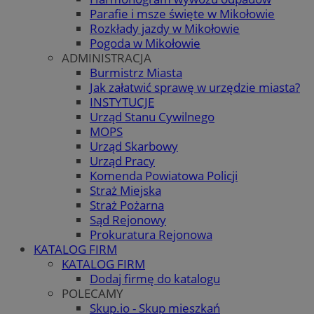
Parafie i msze święte w Mikołowie
Rozkłady jazdy w Mikołowie
Pogoda w Mikołowie
ADMINISTRACJA
Burmistrz Miasta
Jak załatwić sprawę w urzędzie miasta?
INSTYTUCJE
Urząd Stanu Cywilnego
MOPS
Urząd Skarbowy
Urząd Pracy
Komenda Powiatowa Policji
Straż Miejska
Straż Pożarna
Sąd Rejonowy
Prokuratura Rejonowa
KATALOG FIRM
KATALOG FIRM
Dodaj firmę do katalogu
POLECAMY
Skup.io - Skup mieszkań