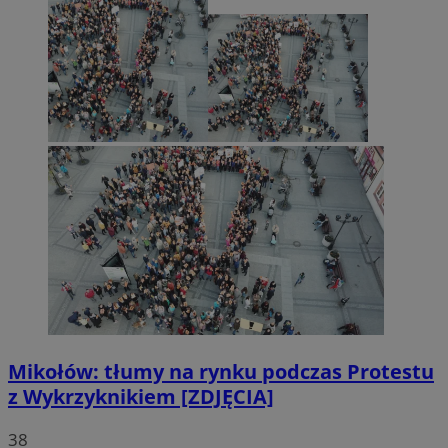
Mikołów: tłumy na rynku podczas Protestu
z Wykrzyknikiem [ZDJĘCIA]
38