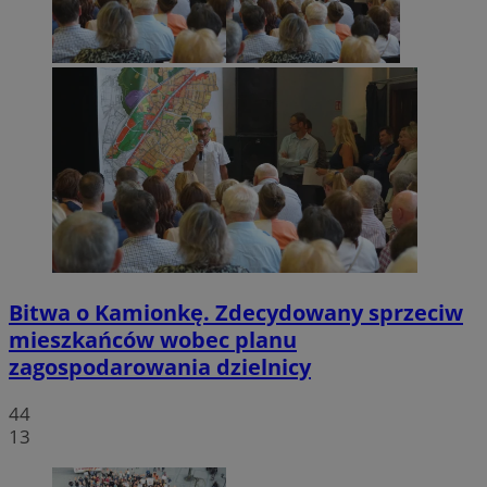
Bitwa o Kamionkę. Zdecydowany sprzeciw
mieszkańców wobec planu
zagospodarowania dzielnicy
44
13