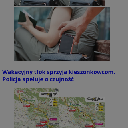
Wakacyjny tłok sprzyja kieszonkowcom.
Policja apeluje o czujność