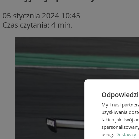
05 stycznia 2024 10:45
Czas czytania: 4 min.
Odpowiedzia
My i nasi partne
uzyskiwania dost
takich jak Twój a
spersonalizowanyc
usług.
Dostawcy s