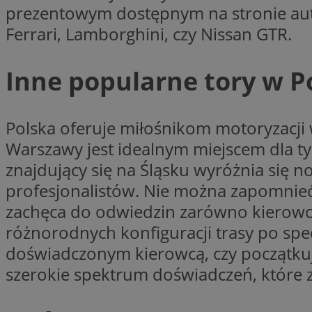
__Secure-YNID
prezentowym dostępnym na stronie aut
Ferrari, Lamborghini, czy Nissan GTR.
openstat_lm6n8g2
VISITOR_INFO1_LIV
Inne popularne tory w P
__gads
openstat_nuz7z3c
Polska oferuje miłośnikom motoryzacji
Warszawy jest idealnym miejscem dla tych
test_cookie
znajdujący się na Śląsku wyróżnia się n
_clsk
IDE
profesjonalistów. Nie można zapomnieć
zachęca do odwiedzin zarówno kierowcó
różnorodnych konfiguracji trasy po spec
_fbp
doświadczonym kierowcą, czy początkuj
openstat_xuklp24x
szerokie spektrum doświadczeń, które 
__Secure-
ROLLOUT_TOKEN