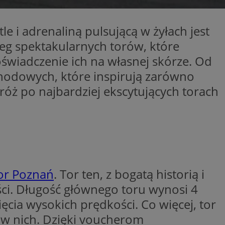
ikator sesji.
ikator sesji.
 i adrenaliną pulsującą w żyłach jest
ikator sesji.
ereg spektakularnych torów, które
 usługę Cookie-
oświadczenie ich na własnej skórze. Od
erencji dotyczących
Jest to konieczne,
hodowych, które inspirują zarówno
 działał poprawnie.
ż po najbardziej ekscytujących torach
acje o zgodzie
ch dotyczących
itryny. Rejestruje
ści i ustawień
nie w kolejnych
 nie musi ponownie
o zwiększa wygodę i
nych.
or Poznań
. Tor ten, z bogatą historią i
i. Długość głównego toru wynosi 4
unikalnych
est powiązany z
ęcia wysokich prędkości. Co więcej, tor
ści multimedialnych
Microsoft Clarity
be w celu śledzenia
n używany do
a w nich. Dzięki voucherom
nformacji o sesji