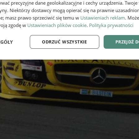
wać precyzyjne dane geolokalizacyjne i cechy urządzenia. Twoje
tryny. Niektórzy dostawcy mogą opierać się na prawnie uzasadnio
ie; masz prawo sprzeciwić się temu w
Ustawieniach reklam
. Może
woją zgodę w
Ustawieniach plików cookie
.
Polityka prywatności
EGÓŁY
ODRZUĆ WSZYSTKIE
PRZEJDŹ 
e
Wydajność
Targetowanie
Fu
Niezbędne
Wydajność
Targetowanie
Funkcjonalność
ie umożliwiają korzystanie z podstawowych funkcji strony internetowej, takich jak log
Bez niezbędnych plików cookie nie można prawidłowo korzystać ze strony internetowe
Provider
/
Okres
Opis
Domena
przechowywania