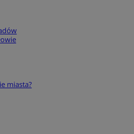
adów
łowie
ie miasta?