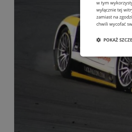
w tym wykorzysty
wyłącznie tej wi
zamiast na zgodz
chwili wycofać s
POKAŻ SZCZ
Niezbędn
Niezbędne pliki cook
zarządzanie kontem. 
Nazwa