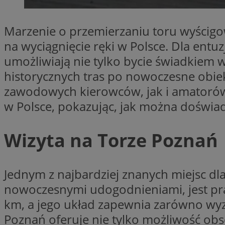
SessID
QeSessID
Marzenie o przemierzaniu toru wyścigow
MvSessID
na wyciągnięcie ręki w Polsce. Dla entu
CookieScriptConse
umożliwiają nie tylko bycie świadkiem 
historycznych tras po nowoczesne obie
zawodowych kierowców, jak i amatorów.
VISITOR_PRIVACY_
w Polsce, pokazując, jak można doświad
Wizyta na Torze Poznań
Jednym z najbardziej znanych miejsc dla
Nazwa
Nazwa
Provider
nowoczesnymi udogodnieniami, jest pr
Nazwa
_clsk
WMF-
.upload.w
km, a jego układ zapewnia zarówno wyzwa
Uniq
YSC
Poznań oferuje nie tylko możliwość obs