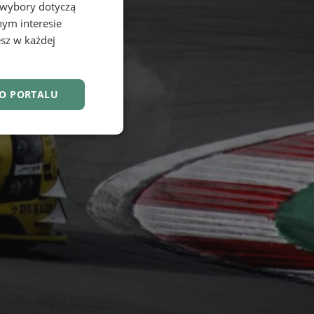
 wybory dotyczą
nym interesie
sz w każdej
DO PORTALU
nkcjonalność
owanie użytkownika i
j.