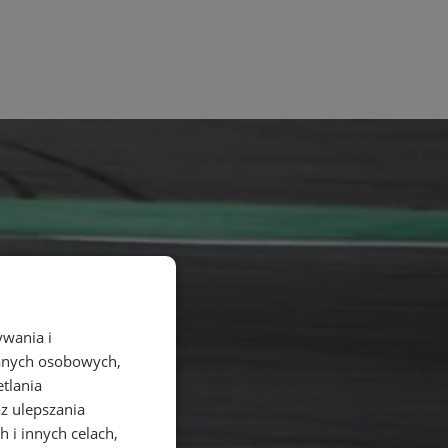
ywania i
danych osobowych,
etlania
az ulepszania
 i innych celach,