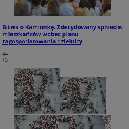
Bitwa o Kamionkę. Zdecydowany sprzeciw
mieszkańców wobec planu
zagospodarowania dzielnicy
44
13