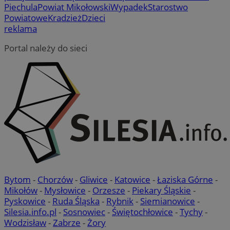
Piechula
Powiat Mikołowski
Wypadek
Starostwo
Powiatowe
Kradzież
Dzieci
reklama
Portal należy do sieci
Bytom
-
Chorzów
-
Gliwice
-
Katowice
-
Łaziska Górne
-
Mikołów
-
Mysłowice
-
Orzesze
-
Piekary Śląskie
-
Pyskowice
-
Ruda Śląska
-
Rybnik
-
Siemianowice
-
Silesia.info.pl
-
Sosnowiec
-
Świętochłowice
-
Tychy
-
Wodzisław
-
Zabrze
-
Żory