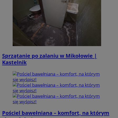
Sprzątanie po zalaniu w Mikołowie |
Kastelnik
Pościel bawełniana – komfort, na którym