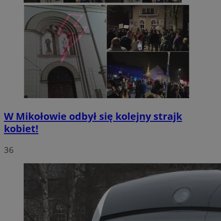
W Mikołowie odbył się kolejny strajk
kobiet!
36