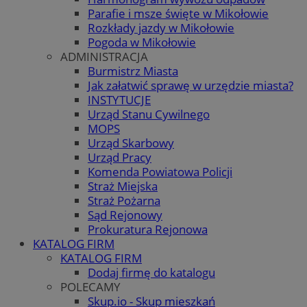
Parafie i msze święte w Mikołowie
Rozkłady jazdy w Mikołowie
Pogoda w Mikołowie
ADMINISTRACJA
Burmistrz Miasta
Jak załatwić sprawę w urzędzie miasta?
INSTYTUCJE
Urząd Stanu Cywilnego
MOPS
Urząd Skarbowy
Urząd Pracy
Komenda Powiatowa Policji
Straż Miejska
Straż Pożarna
Sąd Rejonowy
Prokuratura Rejonowa
KATALOG FIRM
KATALOG FIRM
Dodaj firmę do katalogu
POLECAMY
Skup.io - Skup mieszkań