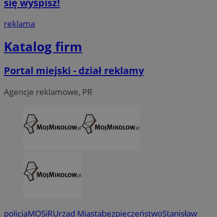
się wyśpisz!
reklama
Katalog firm
Portal miejski - dział reklamy
Agencje reklamowe, PR
policja
MOSiR
Urząd Miasta
bezpieczeństwo
Stanisław