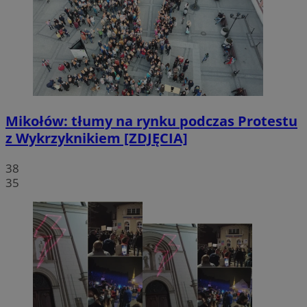
Mikołów: tłumy na rynku podczas Protestu
z Wykrzyknikiem [ZDJĘCIA]
38
35