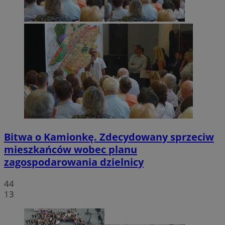
Bitwa o Kamionkę. Zdecydowany sprzeciw
mieszkańców wobec planu
zagospodarowania dzielnicy
44
13