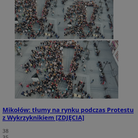
Mikołów: tłumy na rynku podczas Protestu
z Wykrzyknikiem [ZDJĘCIA]
38
35