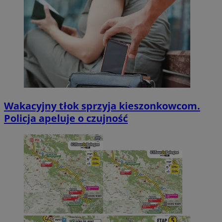
Wakacyjny tłok sprzyja kieszonkowcom.
Policja apeluje o czujność