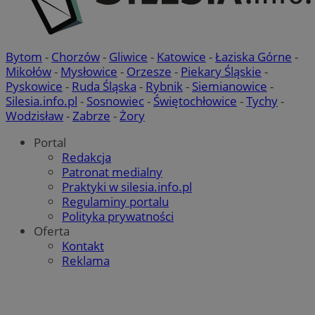
Bytom
-
Chorzów
-
Gliwice
-
Katowice
-
Łaziska Górne
-
Mikołów
-
Mysłowice
-
Orzesze
-
Piekary Śląskie
-
Pyskowice
-
Ruda Śląska
-
Rybnik
-
Siemianowice
-
Silesia.info.pl
-
Sosnowiec
-
Świętochłowice
-
Tychy
-
Wodzisław
-
Zabrze
-
Żory
Portal
Redakcja
Patronat medialny
Praktyki w silesia.info.pl
Regulaminy portalu
Polityka prywatności
Oferta
Kontakt
Reklama