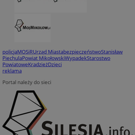
policja
MOSiR
Urząd Miasta
bezpieczeństwo
Stanisław
Piechula
Powiat Mikołowski
Wypadek
Starostwo
Powiatowe
Kradzież
Dzieci
reklama
Portal należy do sieci