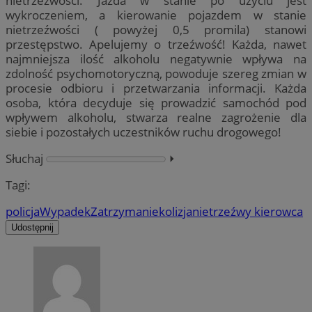
nietrzeźwości. Jazda w stanie po użyciu jest
wykroczeniem, a kierowanie pojazdem w stanie
nietrzeźwości ( powyżej 0,5 promila) stanowi
przestępstwo. Apelujemy o trzeźwość! Każda, nawet
najmniejsza ilość alkoholu negatywnie wpływa na
zdolność psychomotoryczną, powoduje szereg zmian w
procesie odbioru i przetwarzania informacji. Każda
osoba, która decyduje się prowadzić samochód pod
wpływem alkoholu, stwarza realne zagrożenie dla
siebie i pozostałych uczestników ruchu drogowego!
Słuchaj
⏵︎
Tagi:
policja
Wypadek
Zatrzymanie
kolizja
nietrzeźwy kierowca
Udostępnij