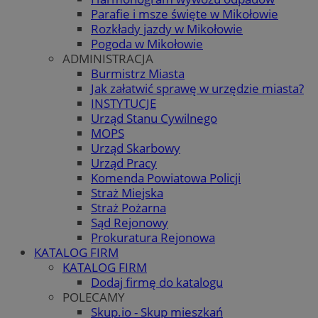
Parafie i msze święte w Mikołowie
Rozkłady jazdy w Mikołowie
Pogoda w Mikołowie
ADMINISTRACJA
Burmistrz Miasta
Jak załatwić sprawę w urzędzie miasta?
INSTYTUCJE
Urząd Stanu Cywilnego
MOPS
Urząd Skarbowy
Urząd Pracy
Komenda Powiatowa Policji
Straż Miejska
Straż Pożarna
Sąd Rejonowy
Prokuratura Rejonowa
KATALOG FIRM
KATALOG FIRM
Dodaj firmę do katalogu
POLECAMY
Skup.io - Skup mieszkań