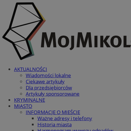
AKTUALNOŚCI
Wiadomości lokalne
Ciekawe artykuły
Dla przedsiębiorców
Artykuły sponsorowane
KRYMINALNE
MIASTO
INFORMACJE O MIEŚCIE
Ważne adresy i telefony
Historia miasta
Harmonogram wywozu odpadów