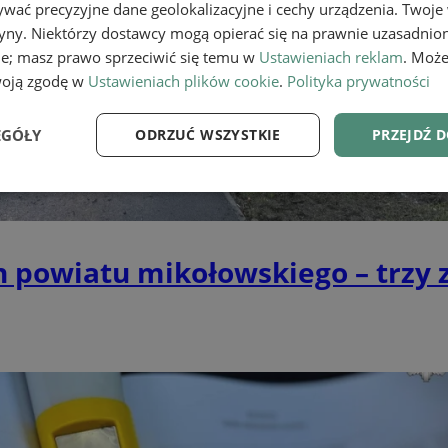
wać precyzyjne dane geolokalizacyjne i cechy urządzenia. Twoje
tryny. Niektórzy dostawcy mogą opierać się na prawnie uzasadnio
ie; masz prawo sprzeciwić się temu w
Ustawieniach reklam
. Może
woją zgodę w
Ustawieniach plików cookie
.
Polityka prywatności
EGÓŁY
ODRZUĆ WSZYSTKIE
PRZEJDŹ 
e
Wydajność
Targetowanie
Fu
 powiatu mikołowskiego – trzy
Niezbędne
Wydajność
Targetowanie
Funkcjonalność
ie umożliwiają korzystanie z podstawowych funkcji strony internetowej, takich jak log
Bez niezbędnych plików cookie nie można prawidłowo korzystać ze strony internetowe
Provider
/
Okres
Opis
Domena
przechowywania