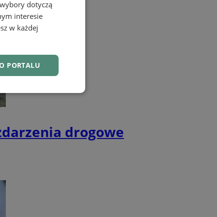
 wybory dotyczą
nym interesie
sz w każdej
DO PORTALU
nkcjonalność
 zdarzenia drogowe
owanie użytkownika i
j.