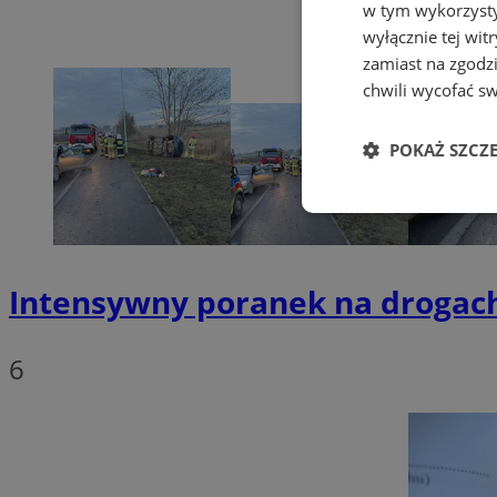
w tym wykorzysty
wyłącznie tej wi
zamiast na zgodz
chwili wycofać s
POKAŻ SZCZ
Niezbędn
Intensywny poranek na drogach
6
Niezbędne pliki cook
zarządzanie kontem. 
Nazwa