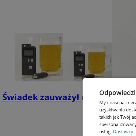
Odpowiedzia
Świadek zauważył niebezpieczną
My i nasi partne
uzyskiwania dost
takich jak Twój a
spersonalizowanyc
usług.
Dostawcy s