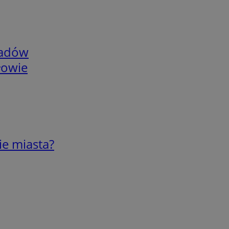
adów
łowie
ie miasta?