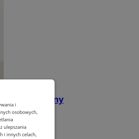
 BMW był pijany
ywania i
danych osobowych,
etlania
az ulepszania
 i innych celach,