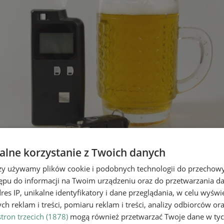
lne korzystanie z Twoich danych
 jazdę. 21-latek za kierownicą
rzy używamy plików cookie i podobnych technologii do przechow
ępu do informacji na Twoim urządzeniu oraz do przetwarzania 
dres IP, unikalne identyfikatory i dane przeglądania, w celu wyświ
h reklam i treści, pomiaru reklam i treści, analizy odbiorców or
tron trzecich (1878)
mogą również przetwarzać Twoje dane w tych