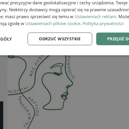
wać precyzyjne dane geolokalizacyjne i cechy urządzenia. Twoje
tryny. Niektórzy dostawcy mogą opierać się na prawnie uzasadnio
ie; masz prawo sprzeciwić się temu w
Ustawieniach reklam
. Może
woją zgodę w
Ustawieniach plików cookie
.
Polityka prywatności
EGÓŁY
ODRZUĆ WSZYSTKIE
PRZEJDŹ 
e
Wydajność
Targetowanie
Fu
Niezbędne
Wydajność
Targetowanie
Funkcjonalność
ie umożliwiają korzystanie z podstawowych funkcji strony internetowej, takich jak log
Bez niezbędnych plików cookie nie można prawidłowo korzystać ze strony internetowe
Provider
/
Okres
Opis
Domena
przechowywania