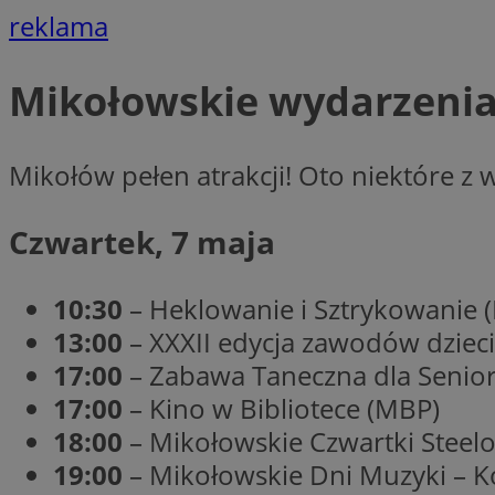
__Secure-YNID
reklama
openstat_lm6n8g2
VISITOR_INFO1_LIV
Mikołowskie wydarzenia
__gads
Mikołów pełen atrakcji! Oto niektóre z
openstat_nuz7z3c
test_cookie
Czwartek, 7 maja
_clsk
IDE
10:30
– Heklowanie i Sztrykowanie 
13:00
– XXXII edycja zawodów dzieci
17:00
– Zabawa Taneczna dla Senio
_fbp
17:00
– Kino w Bibliotece (MBP)
openstat_xuklp24x
18:00
– Mikołowskie Czwartki Steelo
__Secure-
ROLLOUT_TOKEN
19:00
– Mikołowskie Dni Muzyki – Ko