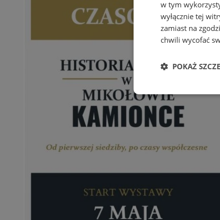
w tym wykorzysty
wyłącznie tej wi
zamiast na zgodz
chwili wycofać s
POKAŻ SZCZ
Niezbędn
Niezbędne pliki cook
zarządzanie kontem. 
Nazwa