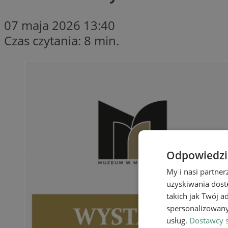
07 maja 2026 13:40
Czas czytania: 8 min.
Odpowiedzia
My i nasi partne
uzyskiwania dost
takich jak Twój a
spersonalizowanyc
usług.
Dostawcy s