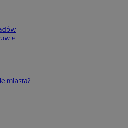
adów
łowie
ie miasta?