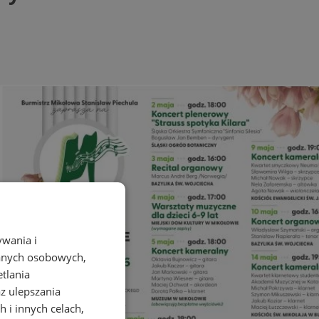
ywania i
danych osobowych,
etlania
az ulepszania
 i innych celach,