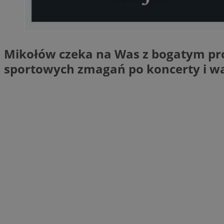
SessID
QeSessID
MvSessID
Mikołów czeka na Was z bogatym pro
CookieScriptConse
sportowych zmagań po koncerty i wa
VISITOR_PRIVACY_
Nazwa
Nazwa
Provider
Nazwa
_clsk
WMF-
.upload.w
Uniq
YSC