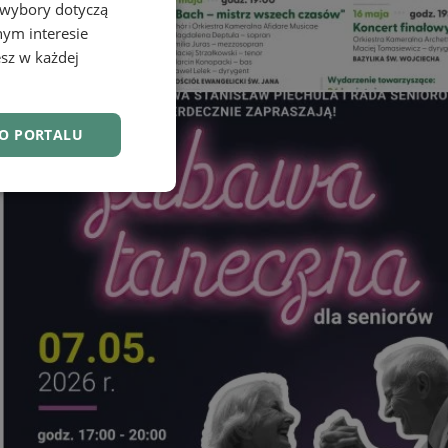
 wybory dotyczą
nym interesie
sz w każdej
DO PORTALU
nkcjonalność
owanie użytkownika i
j.