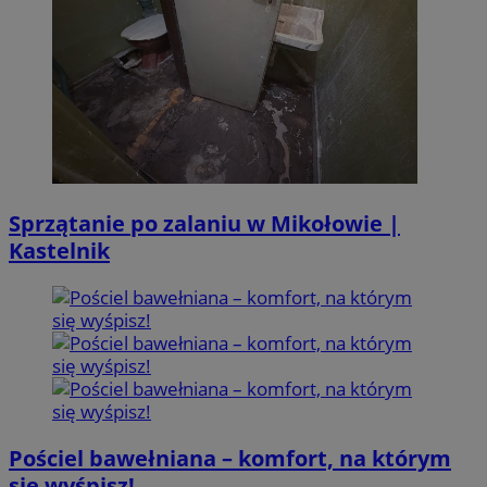
Sprzątanie po zalaniu w Mikołowie |
Kastelnik
Pościel bawełniana – komfort, na którym
się wyśpisz!