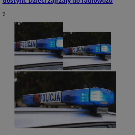
Gostyni. Dzieci zajrzały do radiowozu
3