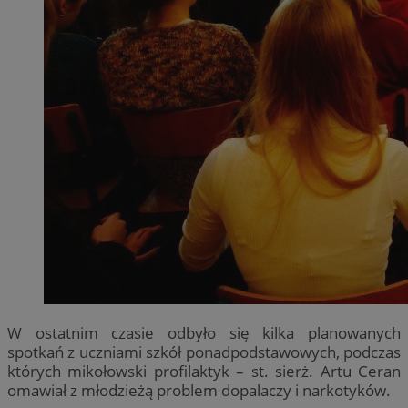
W ostatnim czasie odbyło się kilka planowanych
spotkań z uczniami szkół ponadpodstawowych, podczas
których mikołowski profilaktyk – st. sierż. Artu Ceran
omawiał z młodzieżą problem dopalaczy i narkotyków.