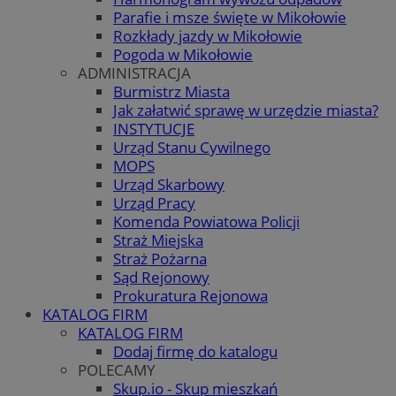
Parafie i msze święte w Mikołowie
Rozkłady jazdy w Mikołowie
Pogoda w Mikołowie
ADMINISTRACJA
Burmistrz Miasta
Jak załatwić sprawę w urzędzie miasta?
INSTYTUCJE
Urząd Stanu Cywilnego
MOPS
Urząd Skarbowy
Urząd Pracy
Komenda Powiatowa Policji
Straż Miejska
Straż Pożarna
Sąd Rejonowy
Prokuratura Rejonowa
KATALOG FIRM
KATALOG FIRM
Dodaj firmę do katalogu
POLECAMY
Skup.io - Skup mieszkań