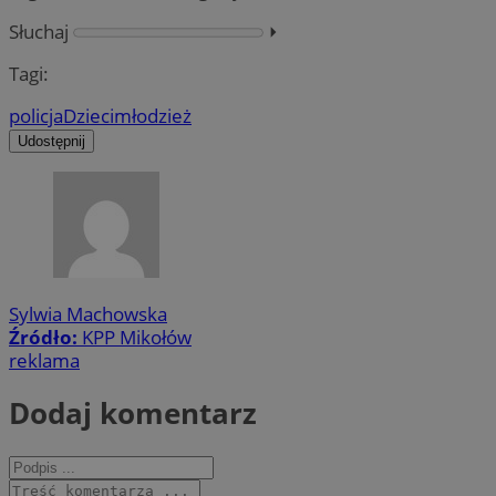
Słuchaj
⏵︎
Tagi:
policja
Dzieci
młodzież
Udostępnij
Sylwia Machowska
Źródło:
KPP Mikołów
reklama
Dodaj komentarz