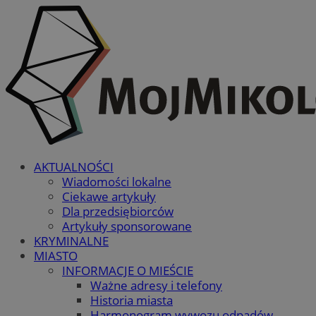
AKTUALNOŚCI
Wiadomości lokalne
Ciekawe artykuły
Dla przedsiębiorców
Artykuły sponsorowane
KRYMINALNE
MIASTO
INFORMACJE O MIEŚCIE
Ważne adresy i telefony
Historia miasta
Harmonogram wywozu odpadów