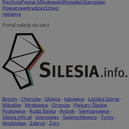
Piechula
Powiat Mikołowski
Wypadek
Starostwo
Powiatowe
Kradzież
Dzieci
reklama
Portal należy do sieci
Bytom
-
Chorzów
-
Gliwice
-
Katowice
-
Łaziska Górne
-
Mikołów
-
Mysłowice
-
Orzesze
-
Piekary Śląskie
-
Pyskowice
-
Ruda Śląska
-
Rybnik
-
Siemianowice
-
Silesia.info.pl
-
Sosnowiec
-
Świętochłowice
-
Tychy
-
Wodzisław
-
Zabrze
-
Żory