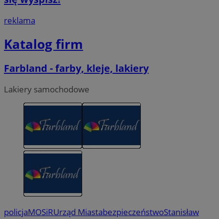
reklama
Katalog firm
Farbland - farby, kleje, lakiery
Lakiery samochodowe
policja
MOSiR
Urząd Miasta
bezpieczeństwo
Stanisław