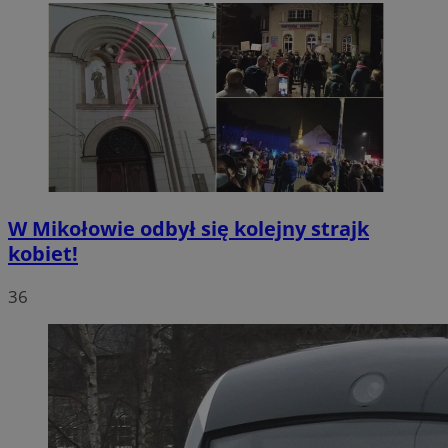
W Mikołowie odbył się kolejny strajk
kobiet!
36