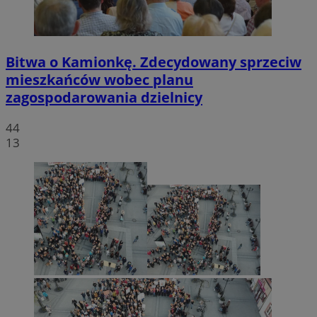
Bitwa o Kamionkę. Zdecydowany sprzeciw
mieszkańców wobec planu
zagospodarowania dzielnicy
44
13