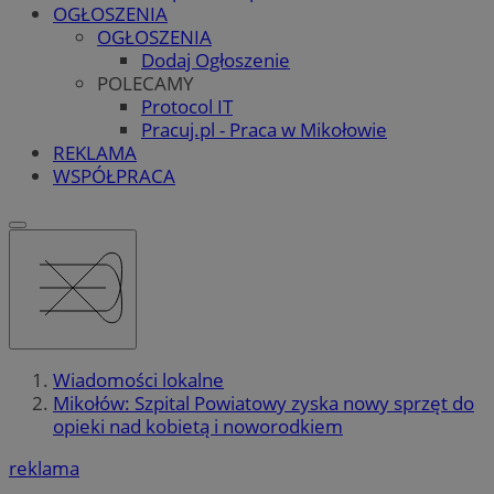
OGŁOSZENIA
OGŁOSZENIA
Dodaj Ogłoszenie
POLECAMY
Protocol IT
Pracuj.pl - Praca w Mikołowie
REKLAMA
WSPÓŁPRACA
Wiadomości lokalne
Mikołów: Szpital Powiatowy zyska nowy sprzęt do
opieki nad kobietą i noworodkiem
reklama