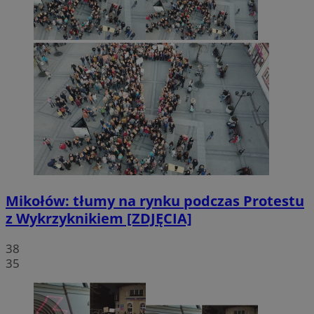
Mikołów: tłumy na rynku podczas Protestu
z Wykrzyknikiem [ZDJĘCIA]
38
35