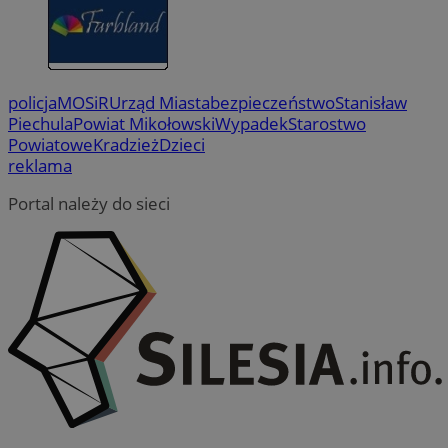
policja
MOSiR
Urząd Miasta
bezpieczeństwo
Stanisław
Piechula
Powiat Mikołowski
Wypadek
Starostwo
Powiatowe
Kradzież
Dzieci
reklama
Portal należy do sieci