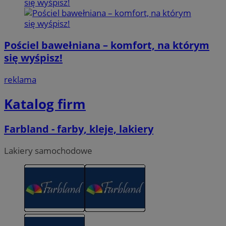
Pościel bawełniana – komfort, na którym
się wyśpisz!
reklama
Katalog firm
Farbland - farby, kleje, lakiery
Lakiery samochodowe