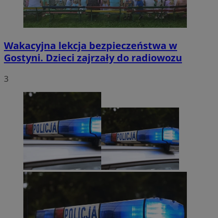
Wakacyjna lekcja bezpieczeństwa w
Gostyni. Dzieci zajrzały do radiowozu
3