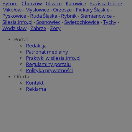
Bytom
-
Chorzów
-
Gliwice
-
Katowice
-
Łaziska Górne
-
Mikołów
-
Mysłowice
-
Orzesze
-
Piekary Śląskie
-
Pyskowice
-
Ruda Śląska
-
Rybnik
-
Siemianowice
-
Silesia.info.pl
-
Sosnowiec
-
Świętochłowice
-
Tychy
-
Wodzisław
-
Zabrze
-
Żory
Portal
Redakcja
Patronat medialny
Praktyki w silesia.info.pl
Regulaminy portalu
Polityka prywatności
Oferta
Kontakt
Reklama