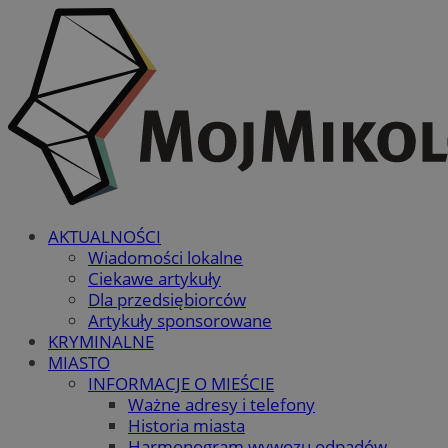
AKTUALNOŚCI
Wiadomości lokalne
Ciekawe artykuły
Dla przedsiębiorców
Artykuły sponsorowane
KRYMINALNE
MIASTO
INFORMACJE O MIEŚCIE
Ważne adresy i telefony
Historia miasta
Harmonogram wywozu odpadów