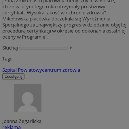
jedną z kilkunastu placówek medycznych w Polsce,
które w lutym tego roku otrzymały prestiżowy
certyfikat „Wysoka Jakość w ochronie zdrowia”.
Mikołowska placówka doczekała się Wyróżnienia
Specjalnego za „największy progres w dziedzinie objętej
procedurą certyfikacji w okresie od dokonania ostatniej
oceny w Programie”.
Słuchaj
⏵︎
Tagi:
Szpital Powiatowy
centrum zdrowia
Udostępnij
Joanna Zegarlicka
reklama