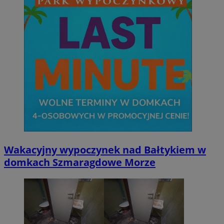
Wakacyjny wypoczynek nad Bałtykiem w
domkach Szmaragdowe Morze