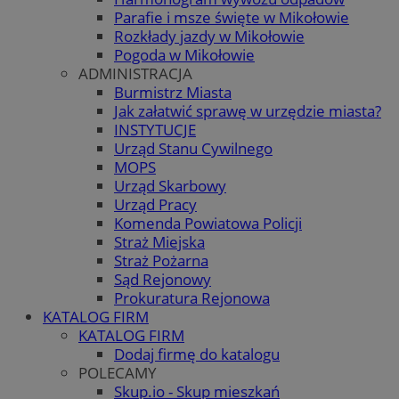
Parafie i msze święte w Mikołowie
Rozkłady jazdy w Mikołowie
Pogoda w Mikołowie
ADMINISTRACJA
Burmistrz Miasta
Jak załatwić sprawę w urzędzie miasta?
INSTYTUCJE
Urząd Stanu Cywilnego
MOPS
Urząd Skarbowy
Urząd Pracy
Komenda Powiatowa Policji
Straż Miejska
Straż Pożarna
Sąd Rejonowy
Prokuratura Rejonowa
KATALOG FIRM
KATALOG FIRM
Dodaj firmę do katalogu
POLECAMY
Skup.io - Skup mieszkań