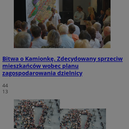
Bitwa o Kamionkę. Zdecydowany sprzeciw
mieszkańców wobec planu
zagospodarowania dzielnicy
44
13