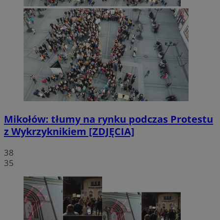
Mikołów: tłumy na rynku podczas Protestu
z Wykrzyknikiem [ZDJĘCIA]
38
35