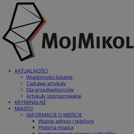
AKTUALNOŚCI
Wiadomości lokalne
Ciekawe artykuły
Dla przedsiębiorców
Artykuły sponsorowane
KRYMINALNE
MIASTO
INFORMACJE O MIEŚCIE
Ważne adresy i telefony
Historia miasta
Harmonogram wywozu odpadów