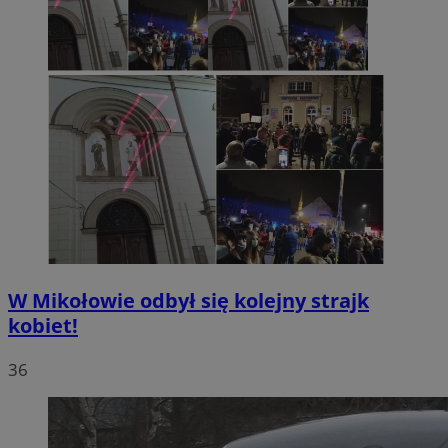
W Mikołowie odbył się kolejny strajk
kobiet!
36