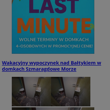
Wakacyjny wypoczynek nad Bałtykiem w
domkach Szmaragdowe Morze