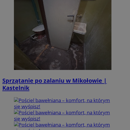
Sprzątanie po zalaniu w Mikołowie |
Kastelnik