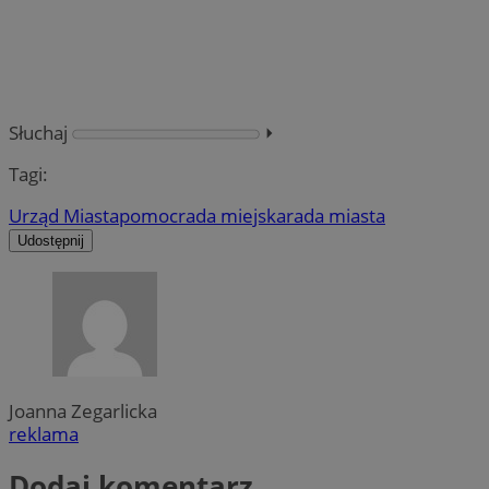
Słuchaj
⏵︎
Tagi:
Urząd Miasta
pomoc
rada miejska
rada miasta
Udostępnij
Joanna Zegarlicka
reklama
Dodaj komentarz