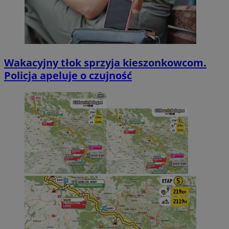
Wakacyjny tłok sprzyja kieszonkowcom.
Policja apeluje o czujność