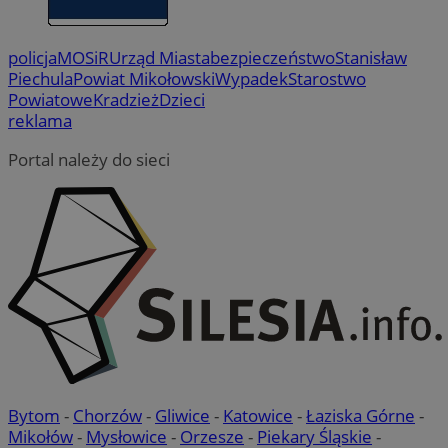
policja
MOSiR
Urząd Miasta
bezpieczeństwo
Stanisław
Piechula
Powiat Mikołowski
Wypadek
Starostwo
Powiatowe
Kradzież
Dzieci
reklama
Portal należy do sieci
Bytom
-
Chorzów
-
Gliwice
-
Katowice
-
Łaziska Górne
-
Mikołów
-
Mysłowice
-
Orzesze
-
Piekary Śląskie
-