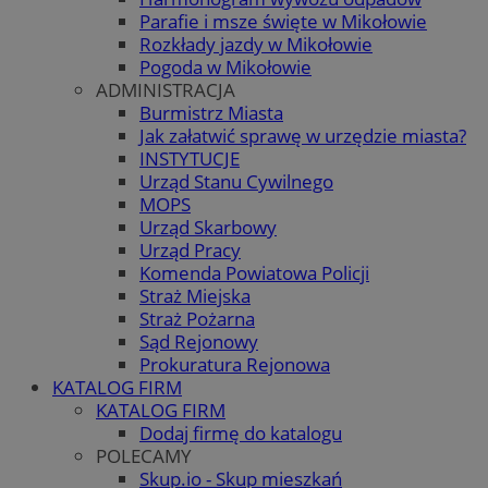
Parafie i msze święte w Mikołowie
Rozkłady jazdy w Mikołowie
Pogoda w Mikołowie
ADMINISTRACJA
Burmistrz Miasta
Jak załatwić sprawę w urzędzie miasta?
INSTYTUCJE
Urząd Stanu Cywilnego
MOPS
Urząd Skarbowy
Urząd Pracy
Komenda Powiatowa Policji
Straż Miejska
Straż Pożarna
Sąd Rejonowy
Prokuratura Rejonowa
KATALOG FIRM
KATALOG FIRM
Dodaj firmę do katalogu
POLECAMY
Skup.io - Skup mieszkań