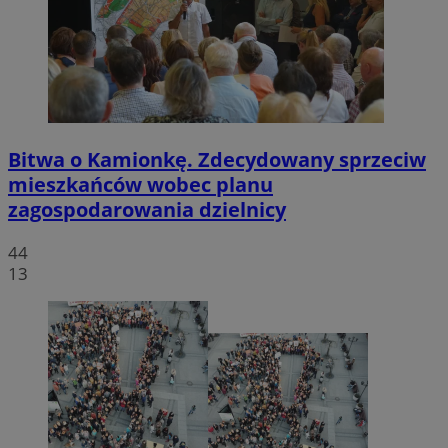
Bitwa o Kamionkę. Zdecydowany sprzeciw
mieszkańców wobec planu
zagospodarowania dzielnicy
44
13