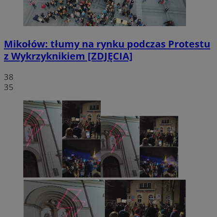
Mikołów: tłumy na rynku podczas Protestu
z Wykrzyknikiem [ZDJĘCIA]
38
35