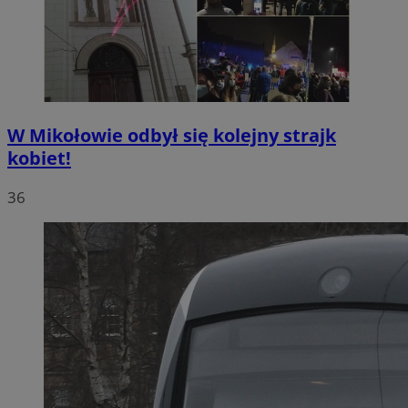
W Mikołowie odbył się kolejny strajk
kobiet!
36