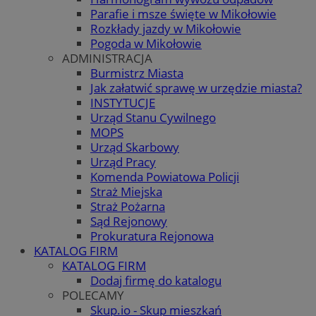
Parafie i msze święte w Mikołowie
Rozkłady jazdy w Mikołowie
Pogoda w Mikołowie
ADMINISTRACJA
Burmistrz Miasta
Jak załatwić sprawę w urzędzie miasta?
INSTYTUCJE
Urząd Stanu Cywilnego
MOPS
Urząd Skarbowy
Urząd Pracy
Komenda Powiatowa Policji
Straż Miejska
Straż Pożarna
Sąd Rejonowy
Prokuratura Rejonowa
KATALOG FIRM
KATALOG FIRM
Dodaj firmę do katalogu
POLECAMY
Skup.io - Skup mieszkań