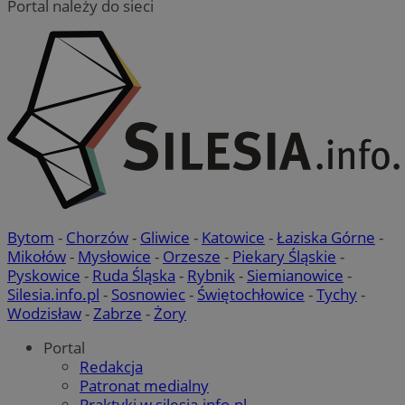
Portal należy do sieci
Bytom
-
Chorzów
-
Gliwice
-
Katowice
-
Łaziska Górne
-
Mikołów
-
Mysłowice
-
Orzesze
-
Piekary Śląskie
-
Pyskowice
-
Ruda Śląska
-
Rybnik
-
Siemianowice
-
Silesia.info.pl
-
Sosnowiec
-
Świętochłowice
-
Tychy
-
Wodzisław
-
Zabrze
-
Żory
Portal
Redakcja
Patronat medialny
Praktyki w silesia.info.pl