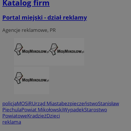
Katalog firm
Portal miejski - dział reklamy
Agencje reklamowe, PR
policja
MOSiR
Urząd Miasta
bezpieczeństwo
Stanisław
Piechula
Powiat Mikołowski
Wypadek
Starostwo
Powiatowe
Kradzież
Dzieci
reklama