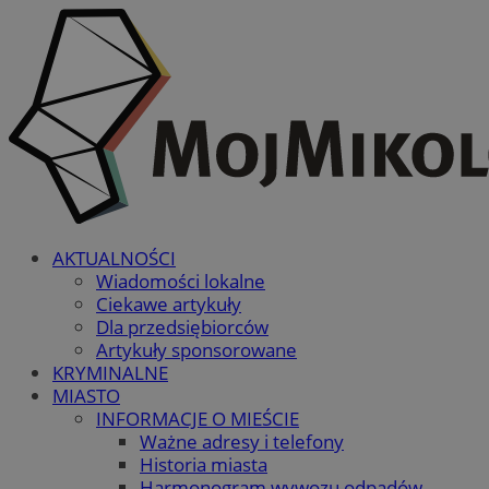
AKTUALNOŚCI
Wiadomości lokalne
Ciekawe artykuły
Dla przedsiębiorców
Artykuły sponsorowane
KRYMINALNE
MIASTO
INFORMACJE O MIEŚCIE
Ważne adresy i telefony
Historia miasta
Harmonogram wywozu odpadów