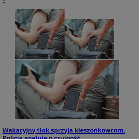
3
Wakacyjny tłok sprzyja kieszonkowcom.
Policja apeluje o czujność