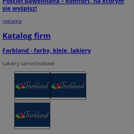
Pościel bawełniana – komfort, na którym
się wyśpisz!
reklama
Katalog firm
Farbland - farby, kleje, lakiery
Lakiery samochodowe