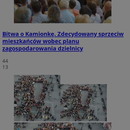
Bitwa o Kamionkę. Zdecydowany sprzeciw
mieszkańców wobec planu
zagospodarowania dzielnicy
44
13