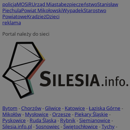
policja
MOSiR
Urząd Miasta
bezpieczeństwo
Stanisław
Piechula
Powiat Mikołowski
Wypadek
Starostwo
Powiatowe
Kradzież
Dzieci
reklama
Portal należy do sieci
Bytom
-
Chorzów
-
Gliwice
-
Katowice
-
Łaziska Górne
-
Mikołów
-
Mysłowice
-
Orzesze
-
Piekary Śląskie
-
Pyskowice
-
Ruda Śląska
-
Rybnik
-
Siemianowice
-
Silesia.info.pl
-
Sosnowiec
-
Świętochłowice
-
Tychy
-