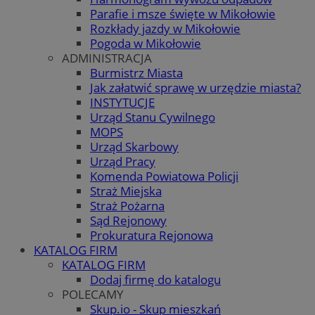
Parafie i msze święte w Mikołowie
Rozkłady jazdy w Mikołowie
Pogoda w Mikołowie
ADMINISTRACJA
Burmistrz Miasta
Jak załatwić sprawę w urzędzie miasta?
INSTYTUCJE
Urząd Stanu Cywilnego
MOPS
Urząd Skarbowy
Urząd Pracy
Komenda Powiatowa Policji
Straż Miejska
Straż Pożarna
Sąd Rejonowy
Prokuratura Rejonowa
KATALOG FIRM
KATALOG FIRM
Dodaj firmę do katalogu
POLECAMY
Skup.io - Skup mieszkań