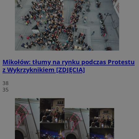
Mikołów: tłumy na rynku podczas Protestu
z Wykrzyknikiem [ZDJĘCIA]
38
35