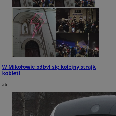
W Mikołowie odbył się kolejny strajk
kobiet!
36