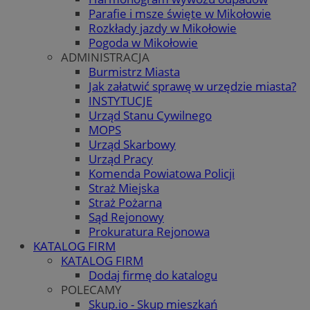
Parafie i msze święte w Mikołowie
Rozkłady jazdy w Mikołowie
Pogoda w Mikołowie
ADMINISTRACJA
Burmistrz Miasta
Jak załatwić sprawę w urzędzie miasta?
INSTYTUCJE
Urząd Stanu Cywilnego
MOPS
Urząd Skarbowy
Urząd Pracy
Komenda Powiatowa Policji
Straż Miejska
Straż Pożarna
Sąd Rejonowy
Prokuratura Rejonowa
KATALOG FIRM
KATALOG FIRM
Dodaj firmę do katalogu
POLECAMY
Skup.io - Skup mieszkań