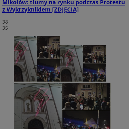
Mikołów: tłumy na rynku podczas Protestu
z Wykrzyknikiem [ZDJĘCIA]
38
35