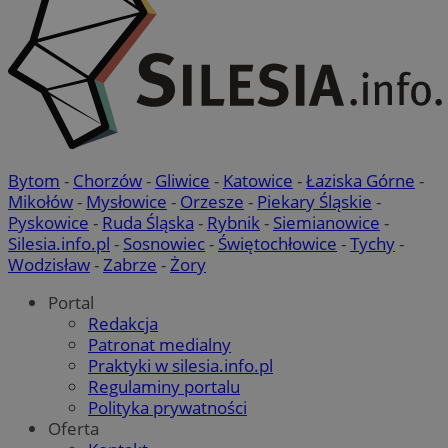
Bytom
-
Chorzów
-
Gliwice
-
Katowice
-
Łaziska Górne
-
Mikołów
-
Mysłowice
-
Orzesze
-
Piekary Śląskie
-
Pyskowice
-
Ruda Śląska
-
Rybnik
-
Siemianowice
-
Silesia.info.pl
-
Sosnowiec
-
Świętochłowice
-
Tychy
-
Wodzisław
-
Zabrze
-
Żory
Portal
Redakcja
Patronat medialny
Praktyki w silesia.info.pl
Regulaminy portalu
Polityka prywatności
Oferta