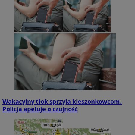
Wakacyjny tłok sprzyja kieszonkowcom.
Policja apeluje o czujność