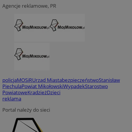
Agencje reklamowe, PR
policja
MOSiR
Urząd Miasta
bezpieczeństwo
Stanisław
Piechula
Powiat Mikołowski
Wypadek
Starostwo
Powiatowe
Kradzież
Dzieci
reklama
Portal należy do sieci