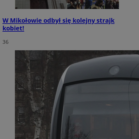
W Mikołowie odbył się kolejny strajk
kobiet!
36