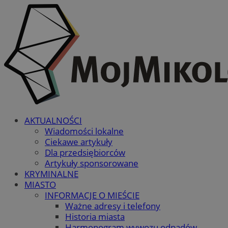
AKTUALNOŚCI
Wiadomości lokalne
Ciekawe artykuły
Dla przedsiębiorców
Artykuły sponsorowane
KRYMINALNE
MIASTO
INFORMACJE O MIEŚCIE
Ważne adresy i telefony
Historia miasta
Harmonogram wywozu odpadów