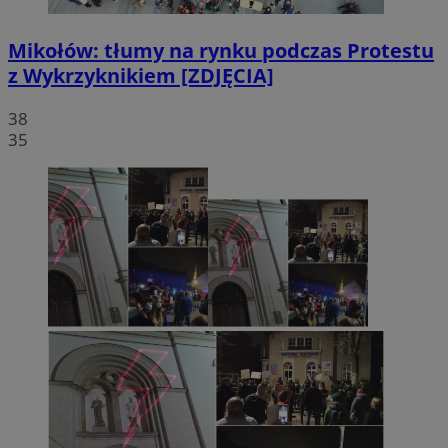
Mikołów: tłumy na rynku podczas Protestu
z Wykrzyknikiem [ZDJĘCIA]
38
35