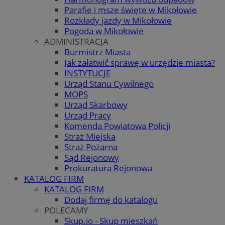
Parafie i msze święte w Mikołowie
Rozkłady jazdy w Mikołowie
Pogoda w Mikołowie
ADMINISTRACJA
Burmistrz Miasta
Jak załatwić sprawę w urzędzie miasta?
INSTYTUCJE
Urząd Stanu Cywilnego
MOPS
Urząd Skarbowy
Urząd Pracy
Komenda Powiatowa Policji
Straż Miejska
Straż Pożarna
Sąd Rejonowy
Prokuratura Rejonowa
KATALOG FIRM
KATALOG FIRM
Dodaj firmę do katalogu
POLECAMY
Skup.io - Skup mieszkań