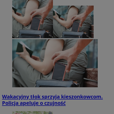
Wakacyjny tłok sprzyja kieszonkowcom.
Policja apeluje o czujność