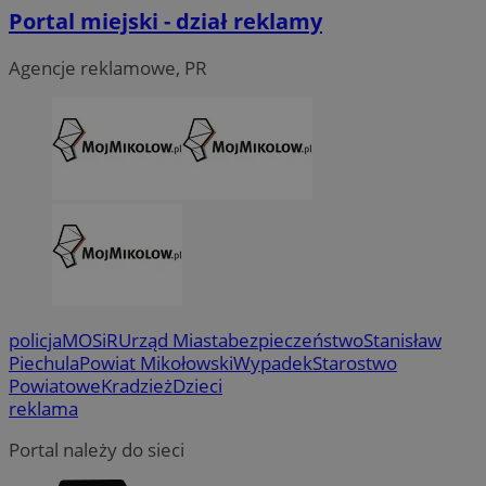
Portal miejski - dział reklamy
Agencje reklamowe, PR
policja
MOSiR
Urząd Miasta
bezpieczeństwo
Stanisław
Piechula
Powiat Mikołowski
Wypadek
Starostwo
Powiatowe
Kradzież
Dzieci
reklama
Portal należy do sieci