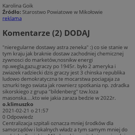
Karolina Goik
Źródło:
Starostwo Powiatowe w Mikołowie
reklama
Komentarze (2)
DODAJ
"nieregularne dostawy astra zeneka" :) co sie stanie w
tym kraju jak braknie dostaw zachodniej chemicznej
zywnosci do marketów,nosnikw energi
np.wegla,gazu,graczy po 1945r. było 2 ameryka i
zwiazek radziecki dzis graczy jest 3 chinska republika
ludowo demokratyczna te mocarstwa pociagaja za
sznurki tego swiata jak rownierz spotkania np. zdradka
sikorskiego z grupa "bildenberg" tzw.loza
masonska....kto wie jakia zaraza bedzie w 2022r.
o.klimuszko
2021-02-21 o 21:57
0
Odpowiedz
Centralizacja szpitali oznacza mniej środków dla
samorządów i lokalnych władz a tym samym mniej do