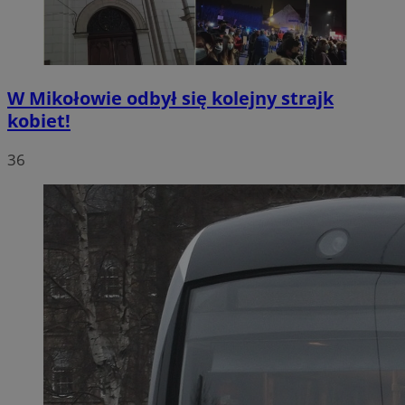
W Mikołowie odbył się kolejny strajk
kobiet!
36