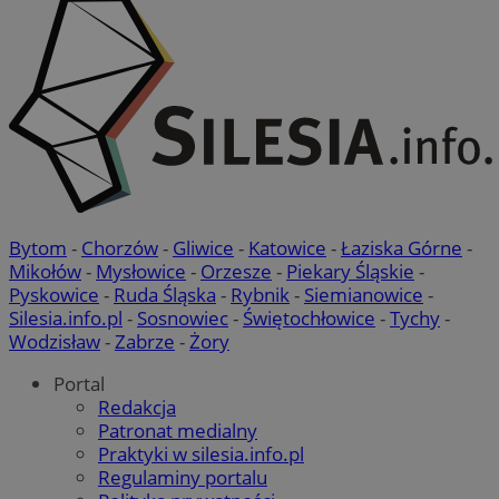
Bytom
-
Chorzów
-
Gliwice
-
Katowice
-
Łaziska Górne
-
Mikołów
-
Mysłowice
-
Orzesze
-
Piekary Śląskie
-
Pyskowice
-
Ruda Śląska
-
Rybnik
-
Siemianowice
-
Silesia.info.pl
-
Sosnowiec
-
Świętochłowice
-
Tychy
-
Wodzisław
-
Zabrze
-
Żory
Portal
Redakcja
Patronat medialny
Praktyki w silesia.info.pl
Regulaminy portalu