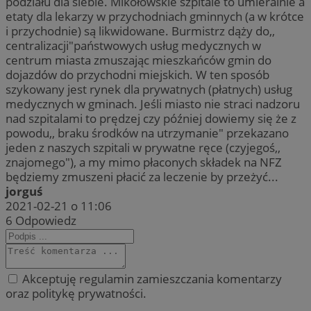
podziału dla siebie. Mikołowskie szpitale to umieralnie a
etaty dla lekarzy w przychodniach gminnych (a w krótce
i przychodnie) są likwidowane. Burmistrz dąży do,,
centralizacji"państwowych usług medycznych w
centrum miasta zmuszając mieszkańców gmin do
dojazdów do przychodni miejskich. W ten sposób
szykowany jest rynek dla prywatnych (płatnych) usług
medycznych w gminach. Jeśli miasto nie straci nadzoru
nad szpitalami to prędzej czy później dowiemy się że z
powodu,, braku środków na utrzymanie" przekazano
jeden z naszych szpitali w prywatne ręce (czyjegoś,,
znajomego"), a my mimo płaconych składek na NFZ
będziemy zmuszeni płacić za leczenie by przeżyć...
jorguś
2021-02-21 o 11:06
6
Odpowiedz
Akceptuję regulamin zamieszczania komentarzy
oraz politykę prywatności.