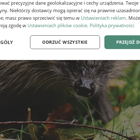
wać precyzyjne dane geolokalizacyjne i cechy urządzenia. Twoje
tryny. Niektórzy dostawcy mogą opierać się na prawnie uzasadnio
ie; masz prawo sprzeciwić się temu w
Ustawieniach reklam
. Może
woją zgodę w
Ustawieniach plików cookie
.
Polityka prywatności
EGÓŁY
ODRZUĆ WSZYSTKIE
PRZEJDŹ 
e
Wydajność
Targetowanie
Fu
Niezbędne
Wydajność
Targetowanie
Funkcjonalność
ie umożliwiają korzystanie z podstawowych funkcji strony internetowej, takich jak log
Bez niezbędnych plików cookie nie można prawidłowo korzystać ze strony internetowe
Provider
/
Okres
Opis
Domena
przechowywania