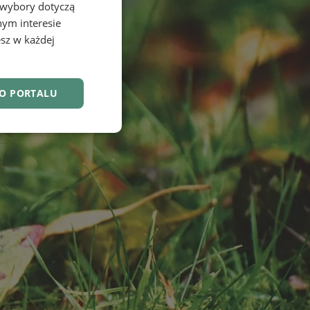
 wybory dotyczą
nym interesie
sz w każdej
DO PORTALU
nkcjonalność
owanie użytkownika i
j.