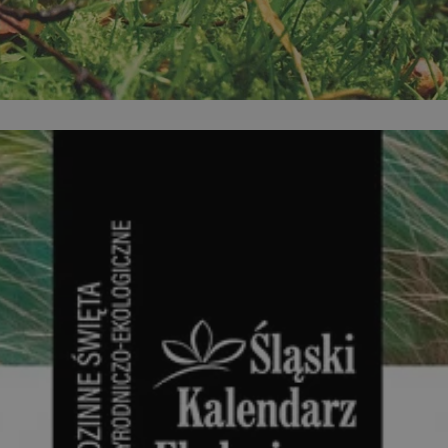
ikator sesji.
ikator sesji.
ikator sesji.
 usługę Cookie-
erencji dotyczących
Jest to konieczne,
 działał poprawnie.
acje o zgodzie
ch dotyczących
itryny. Rejestruje
ści i ustawień
nie w kolejnych
 nie musi ponownie
o zwiększa wygodę i
nych.
unikalnych
est powiązany z
ści multimedialnych
Microsoft Clarity
be w celu śledzenia
n używany do
nformacji o sesji