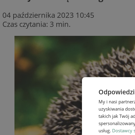
04 października 2023 10:45
Czas czytania: 3 min.
Odpowiedzia
My i nasi partne
uzyskiwania dost
takich jak Twój a
spersonalizowanyc
usług.
Dostawcy s