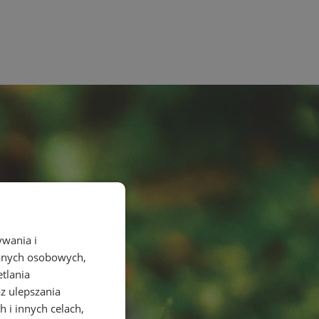
ywania i
danych osobowych,
etlania
az ulepszania
 i innych celach,