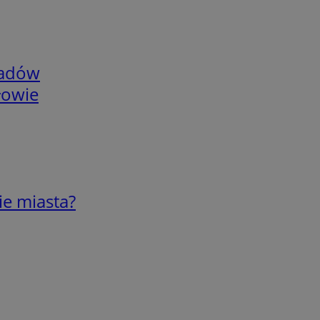
adów
łowie
ie miasta?