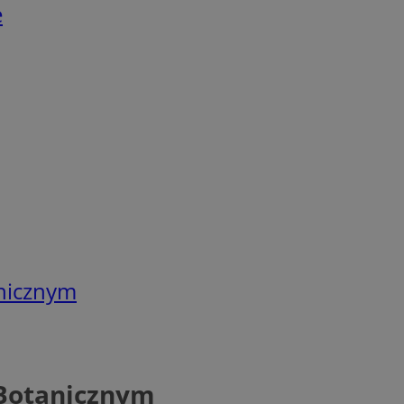
e
anicznym
 Botanicznym