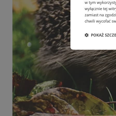
w tym wykorzysty
wyłącznie tej wi
zamiast na zgodz
chwili wycofać s
POKAŻ SZCZ
Niezbędn
Niezbędne pliki cook
zarządzanie kontem. 
Nazwa