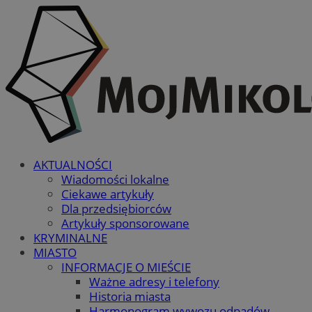
AKTUALNOŚCI
Wiadomości lokalne
Ciekawe artykuły
Dla przedsiębiorców
Artykuły sponsorowane
KRYMINALNE
MIASTO
INFORMACJE O MIEŚCIE
Ważne adresy i telefony
Historia miasta
Harmonogram wywozu odpadów