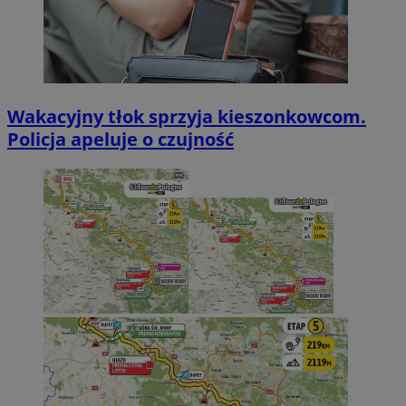
Wakacyjny tłok sprzyja kieszonkowcom.
Policja apeluje o czujność