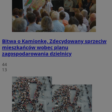
Bitwa o Kamionkę. Zdecydowany sprzeciw
mieszkańców wobec planu
zagospodarowania dzielnicy
44
13