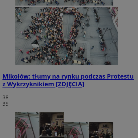
Mikołów: tłumy na rynku podczas Protestu
z Wykrzyknikiem [ZDJĘCIA]
38
35