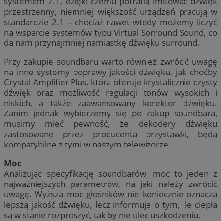
systemem 7.1, dzięki czemu potrafią imitować dźwięk
przestrzenny, niemniej większość urządzeń pracują w
standardzie 2.1 – chociaż nawet wtedy możemy liczyć
na wsparcie systemów typu Virtual Sorround Sound, co
da nam przynajmniej namiastkę dźwięku surround.
Przy zakupie soundbaru warto również zwrócić uwagę
na inne systemy poprawy jakości dźwięku, jak choćby
Crystal Amplifier Plus, która oferuje krystalicznie czysty
dźwięk oraz możliwość regulacji tonów wysokich i
niskich, a także zaawansowany korektor dźwięku.
Zanim jednak wybierzemy się po zakup soundbara,
musimy mieć pewność, że dekodery dźwięku
zastosowane przez producenta przystawki, będą
kompatybilne z tymi w naszym telewizorze.
Moc
Analizując specyfikację soundbarów, moc to jeden z
najważniejszych parametrów, na jaki należy zwrócić
uwagę. Wyższa moc głośników nie koniecznie oznacza
lepszą jakość dźwięku, lecz informuje o tym, ile ciepła
są w stanie rozproszyć, tak by nie ulec uszkodzeniu.