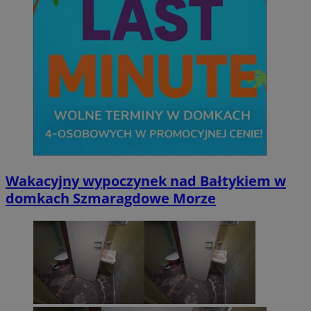
Wakacyjny wypoczynek nad Bałtykiem w
domkach Szmaragdowe Morze