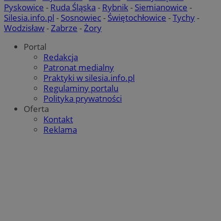
Pyskowice
-
Ruda Śląska
-
Rybnik
-
Siemianowice
-
Silesia.info.pl
-
Sosnowiec
-
Świętochłowice
-
Tychy
-
Wodzisław
-
Zabrze
-
Żory
Portal
Redakcja
Patronat medialny
Praktyki w silesia.info.pl
Regulaminy portalu
Polityka prywatności
Oferta
Kontakt
Reklama