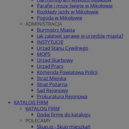
Parafie i msze święte w Mikołowie
Rozkłady jazdy w Mikołowie
Pogoda w Mikołowie
ADMINISTRACJA
Burmistrz Miasta
Jak załatwić sprawę w urzędzie miasta?
INSTYTUCJE
Urząd Stanu Cywilnego
MOPS
Urząd Skarbowy
Urząd Pracy
Komenda Powiatowa Policji
Straż Miejska
Straż Pożarna
Sąd Rejonowy
Prokuratura Rejonowa
KATALOG FIRM
KATALOG FIRM
Dodaj firmę do katalogu
POLECAMY
Skup.io - Skup mieszkań